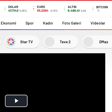
DOLAR
EURO
ALTIN
BITCOIN
47,7143
55,0384
6.495,41
%
0.05%
-0.13%
0,04
Ekonomi
Spor
Kadın
Foto Galeri
Videolar
Star TV
Teve 2
DMax
Play