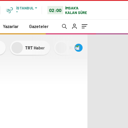
İMSAK'A
İSTANBUL
02:00
KALAN SÜRE
°
Yazarlar
Gazeteler
TRT Haber
Habertürk
NTV