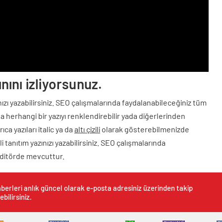
Video
nını izliyorsunuz.
zınızı yazabilirsiniz. SEO çalışmalarında faydalanabileceğiniz tüm
 herhangi bir yazıyı renklendirebilir yada diğerlerinden
ıca yazıları italic ya da
altı çizili
olarak gösterebilmenizde
i tanıtım yazınızı yazabilirsiniz. SEO çalışmalarında
editörde mevcuttur.
berleri anlık güncel olarak e-posta adresiniz üzerinden takip
ebilirsiniz.