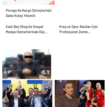
Porego ile Kargo Süreçlerinizi
Daha Kolay Yönetin
Esat Bey Shop ile Sosyal
Kreş ve Spor Alanları İçin
Medya Hizmetlerinde Güçlü
Profesyonel Zemin
Panel Deneyimi
Çözümleri
25 Yıllık Miras Davasında
Gözler Temmuz Ayındaki
Karar Duruşmasına Çevrildi