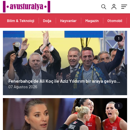
Bilim & Teknoloji
Doğa
Hayvanlar
Magazin
Otomobil
1
Fenerbahçe’de Ali Koç ile Aziz Yıldırım bir araya geliyor!
Toplanan imza sayısı ortaya çıktı
07 Ağustos 2026
1