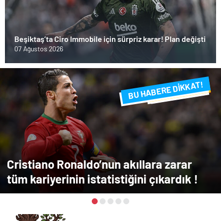
Beşiktaş’ta Ciro Immobile için sürpriz karar! Plan değişti
07 Ağustos 2026
BU HABERE DİKKAT!
FLAŞ FLAŞ...
SON DAKİKA
Cristiano Ronaldo’nun akıllara zarar
tüm kariyerinin istatistiğini çıkardık !