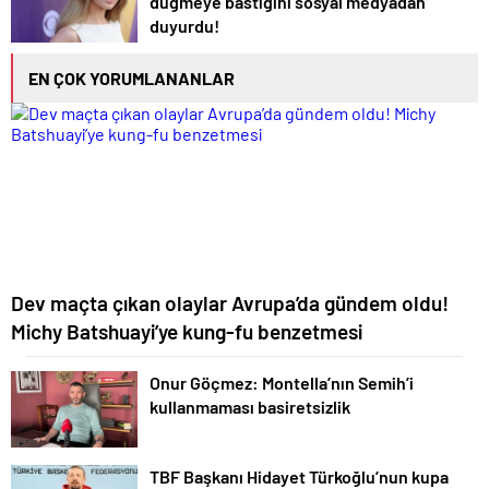
düğmeye bastığını sosyal medyadan
duyurdu!
EN ÇOK YORUMLANANLAR
Dev maçta çıkan olaylar Avrupa’da gündem oldu!
Michy Batshuayi’ye kung-fu benzetmesi
Onur Göçmez: Montella’nın Semih’i
kullanmaması basiretsizlik
TBF Başkanı Hidayet Türkoğlu’nun kupa