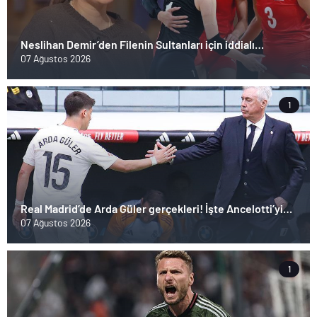
Neslihan Demir’den Filenin Sultanları için iddialı
açıklama!
07 Ağustos 2026
1
Real Madrid’de Arda Güler gerçekleri! İşte Ancelotti’yi
yol ayrımına götüren sebepler
07 Ağustos 2026
1