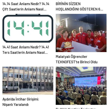
14.14 Saat Anlamı Nedir? 14.14
BİRİNİN SİZDEN
Çift Saatlerin Anlamı Nasıl
HOŞLANDIĞINI GÖSTEREN 6
Yorumlanır?
İŞARET! Uzman isim açıkladı!
Meğer en büyük aşk belirtisi…
14.41 Saat Anlamı Nedir? 14.41
Ters Saatlerin Anlamı Nasıl
Malatyalı Öğrenciler
Yorumlanır?
TEKNOFEST’te Birinci Oldu
Aydın’da İntihar Girişimi:
Nişanlı Yaralandı