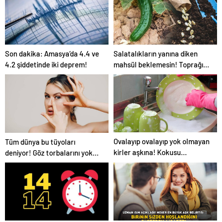
Son dakika: Amasya’da 4.4 ve
Salatalıkların yanına diken
4.2 şiddetinde iki deprem!
mahsül beklemesin! Toprağı
verimsiz hale getiriyor
Ovalayıp ovalayıp yok olmayan
Tüm dünya bu tüyoları
kirler aşkına! Kokusu
deniyor! Göz torbalarını yok
çıkmayan bulaşıklara en etkili
eden yöntem: Hemoroid kremi
yöntem