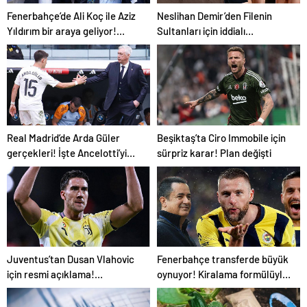
Fenerbahçe’de Ali Koç ile Aziz
Neslihan Demir’den Filenin
Yıldırım bir araya geliyor!
Sultanları için iddialı
Toplanan imza sayısı ortaya
açıklama!
çıktı
Real Madrid’de Arda Güler
Beşiktaş’ta Ciro Immobile için
gerçekleri! İşte Ancelotti’yi
sürpriz karar! Plan değişti
yol ayrımına götüren sebepler
Juventus’tan Dusan Vlahovic
Fenerbahçe transferde büyük
için resmi açıklama!
oynuyor! Kiralama formülüyle
Fenerbahçe yanıtı
bir PSG’li daha