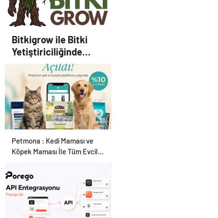
Karar Duruşmasına Çevrildi
Bitkigrow ile Bitki
Yetiştiriciliğinde
Doğru Ekipman ve
Ürün Seçimi
Petmona : Kedi Maması ve
Köpek Maması İle Tüm Evcil
Hayvan Ürünleri