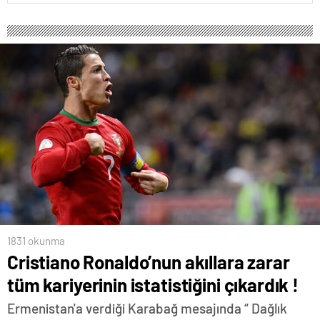
1831 okunma
Cristiano Ronaldo’nun akıllara zarar
tüm kariyerinin istatistiğini çıkardık !
Ermenistan'a verdiği Karabağ mesajında “ Dağlık