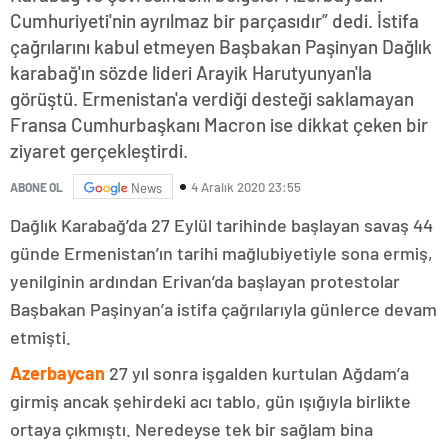
Cumhuriyeti'nin ayrılmaz bir parçasıdır” dedi. İstifa
çağrılarını kabul etmeyen Başbakan Paşinyan Dağlık
karabağ'ın sözde lideri Arayik Harutyunyan'la
görüştü. Ermenistan'a verdiği desteği saklamayan
Fransa Cumhurbaşkanı Macron ise dikkat çeken bir
ziyaret gerçekleştirdi.
4 Aralık 2020 23:55
ABONE OL
News
Dağlık Karabağ’da 27 Eylül tarihinde başlayan savaş 44
günde Ermenistan’ın tarihi mağlubiyetiyle sona ermiş,
yenilginin ardından Erivan’da başlayan protestolar
Başbakan Paşinyan’a istifa çağrılarıyla günlerce devam
etmişti.
Azerbaycan
27 yıl sonra işgalden kurtulan Ağdam’a
girmiş ancak şehirdeki acı tablo, gün ışığıyla birlikte
ortaya çıkmıştı. Neredeyse tek bir sağlam bina