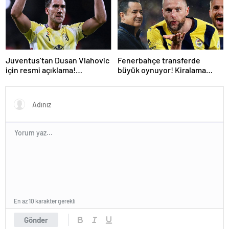
Juventus’tan Dusan Vlahovic
Fenerbahçe transferde
için resmi açıklama!
büyük oynuyor! Kiralama
Fenerbahçe yanıtı
formülüyle bir PSG’li daha
En az 10 karakter gerekli
Gönder