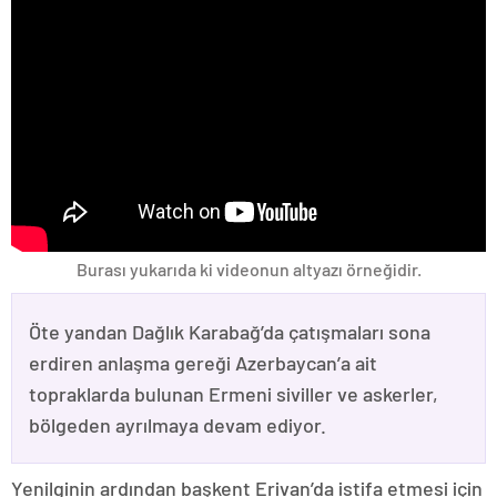
Burası yukarıda ki videonun altyazı örneğidir.
Öte yandan Dağlık Karabağ’da çatışmaları sona
erdiren anlaşma gereği Azerbaycan’a ait
topraklarda bulunan Ermeni siviller ve askerler,
bölgeden ayrılmaya devam ediyor.
Yenilginin ardından başkent Erivan’da istifa etmesi için