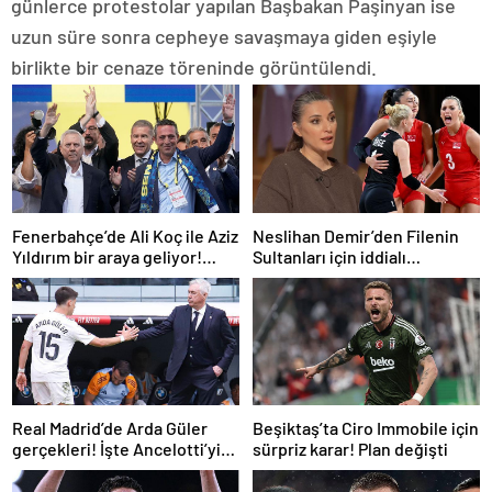
günlerce protestolar yapılan Başbakan Paşinyan ise
uzun süre sonra cepheye savaşmaya giden eşiyle
birlikte bir cenaze töreninde görüntülendi.
Fenerbahçe’de Ali Koç ile Aziz
Neslihan Demir’den Filenin
Yıldırım bir araya geliyor!
Sultanları için iddialı
Toplanan imza sayısı ortaya
açıklama!
çıktı
Real Madrid’de Arda Güler
Beşiktaş’ta Ciro Immobile için
gerçekleri! İşte Ancelotti’yi
sürpriz karar! Plan değişti
yol ayrımına götüren
sebepler