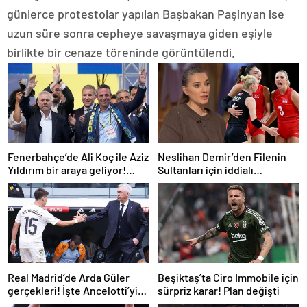
günlerce protestolar yapılan Başbakan Paşinyan ise
uzun süre sonra cepheye savaşmaya giden eşiyle
birlikte bir cenaze töreninde görüntülendi.
Fenerbahçe’de Ali Koç ile Aziz
Neslihan Demir’den Filenin
Yıldırım bir araya geliyor!
Sultanları için iddialı
Toplanan imza sayısı ortaya
açıklama!
çıktı
Real Madrid’de Arda Güler
Beşiktaş’ta Ciro Immobile için
gerçekleri! İşte Ancelotti’yi
sürpriz karar! Plan değişti
yol ayrımına götüren