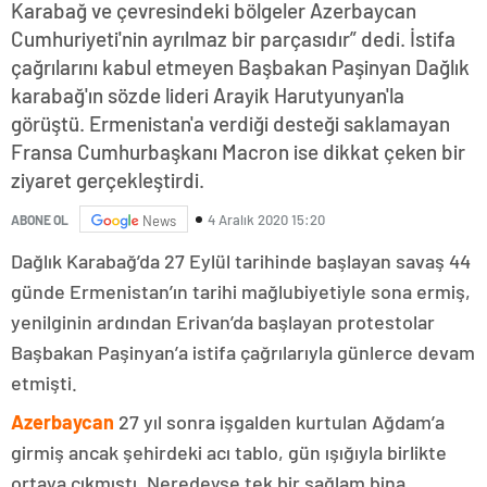
Karabağ ve çevresindeki bölgeler Azerbaycan
Cumhuriyeti'nin ayrılmaz bir parçasıdır” dedi. İstifa
çağrılarını kabul etmeyen Başbakan Paşinyan Dağlık
karabağ'ın sözde lideri Arayik Harutyunyan'la
görüştü. Ermenistan'a verdiği desteği saklamayan
Fransa Cumhurbaşkanı Macron ise dikkat çeken bir
ziyaret gerçekleştirdi.
4 Aralık 2020 15:20
ABONE OL
News
Dağlık Karabağ’da 27 Eylül tarihinde başlayan savaş 44
günde Ermenistan’ın tarihi mağlubiyetiyle sona ermiş,
yenilginin ardından Erivan’da başlayan protestolar
Başbakan Paşinyan’a istifa çağrılarıyla günlerce devam
etmişti.
Azerbaycan
27 yıl sonra işgalden kurtulan Ağdam’a
girmiş ancak şehirdeki acı tablo, gün ışığıyla birlikte
ortaya çıkmıştı. Neredeyse tek bir sağlam bina