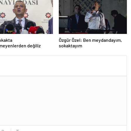
okakta
Özgür Özel: Ben meydandayım,
meyenlerden değiliz
sokaktayım