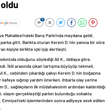
 oldu
0
News
iye Mahallesi’ndeki Barış Parkı’nda meydana geldi.
 parka gitti. Bankta oturan Kerem D.’nin yanına bir süre
n kişiyle birlikte içki içip dertleşti.
ıkıntıda olduğunu söylediği Ali K., iddiaya göre,
dedi. İkili arasında çıkan tartışma büyüyüp tekmeli,
i K., cebinden çıkardığı çakıyı Kerem D.’nin boğazına
r kafeye sığınıp yardım isterken, ihbarla olay yerine
m D., sağlıkçıların ilk müdahalesinin ardından kaldırıldığı
ri, olayın gerçekleştiği parkın bulunduğu sokakta
dı. Emniyetteki işlemlerinden sonra adliyeye sevk edilen
.