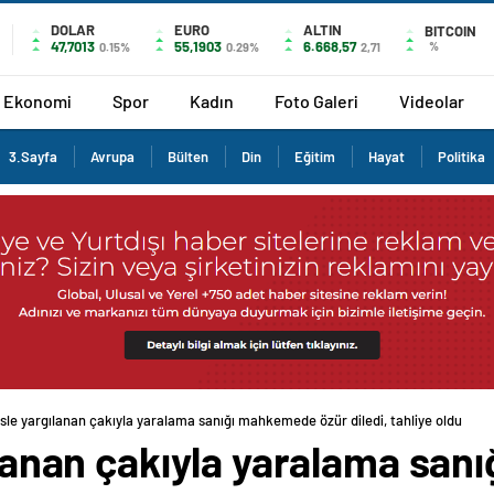
DOLAR
EURO
ALTIN
BITCOIN
47,7013
55,1903
6.668,57
%
0.15%
0.29%
2,71
Ekonomi
Spor
Kadın
Foto Galeri
Videolar
3.Sayfa
Avrupa
Bülten
Din
Eğitim
Hayat
Politika
pisle yargılanan çakıyla yaralama sanığı mahkemede özür diledi, tahliye oldu
gılanan çakıyla yaralama s