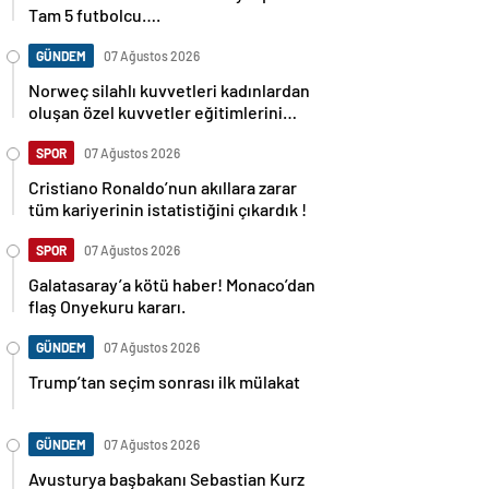
Tam 5 futbolcu….
GÜNDEM
07 Ağustos 2026
Norweç silahlı kuvvetleri kadınlardan
oluşan özel kuvvetler eğitimlerini
başlattı.
SPOR
07 Ağustos 2026
Cristiano Ronaldo’nun akıllara zarar
tüm kariyerinin istatistiğini çıkardık !
SPOR
07 Ağustos 2026
Galatasaray’a kötü haber! Monaco’dan
flaş Onyekuru kararı.
GÜNDEM
07 Ağustos 2026
Trump’tan seçim sonrası ilk mülakat
GÜNDEM
07 Ağustos 2026
Avusturya başbakanı Sebastian Kurz