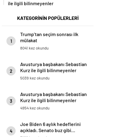
ile ilgili bilinmeyenler
KATEGORİNİN POPÜLERLERİ
Trump’tan seçim sonrası ilk
mülakat
1
8041 kez okundu
Avusturya başbakanı Sebastian
Kurz ile ilgili bilinmeyenler
2
5039 kez okundu
Avusturya başbakanı Sebastian
Kurz ile ilgili bilinmeyenler
3
4954 kez okundu
Joe Biden 6 aylık hedeflerini
açıkladı. Senato buz gibi…
4