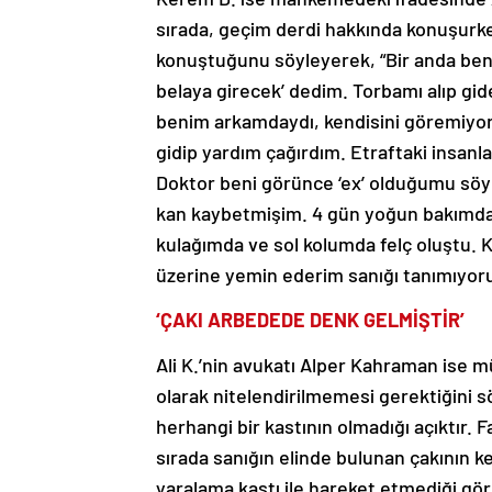
sırada, geçim derdi hakkında konuşurken
konuştuğunu söyleyerek, “Bir anda ben
belaya girecek’ dedim. Torbamı alıp gid
benim arkamdaydı, kendisini göremiyo
gidip yardım çağırdım. Etraftaki insanla
Doktor beni görünce ‘ex’ olduğumu söyle
kan kaybetmişim. 4 gün yoğun bakımda k
kulağımda ve sol kolumda felç oluştu
üzerine yemin ederim sanığı tanımıyor
‘ÇAKI ARBEDEDE DENK GELMİŞTİR’
Ali K.’nin avukatı Alper Kahraman ise 
olarak nitelendirilmemesi gerektiğini
herhangi bir kastının olmadığı açıktır. 
sırada sanığın elinde bulunan çakının ke
yaralama kastı ile hareket etmediği g