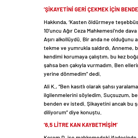
‘ŞİKAYETİNİ GERİ ÇEKMEK İÇİN BENDE
Hakkında, ‘Kasten öldürmeye teşebbüs’ 
10’uncu Ağır Ceza Mahkemesi’nde dava aç
Aşırı alkollüydü. Bir anda ne olduğunu
tekme ve yumrukla saldırdı. Anneme, ba
kendimi korumaya çalıştım, bu kez boğa
şahsa ben çakıyla vurmadım. Ben eller
yerine dönmedim” dedi.
Ali K., “Ben kasıtlı olarak şahsı yaral
ilgilenmelerini söyledim. Suçsuzum, be
benden ev istedi. Şikayetini ancak bu ş
diliyorum” diye konuştu.
‘6,5 LİTRE KAN KAYBETMİŞİM’
Kerem D. ise mahkemedeki ifadesinde Ali