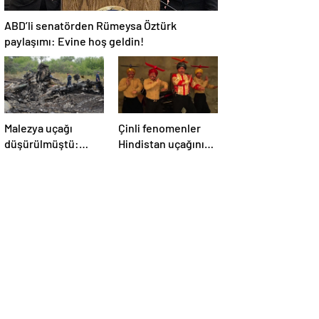
ABD’li senatörden Rümeysa Öztürk
paylaşımı: Evine hoş geldin!
Malezya uçağı
Çinli fenomenler
düşürülmüştü:
Hindistan uçağının
Rusya sorumlu
düşmesiyle dalga
tutuldu
geçti: ‘YENİ UÇAĞIM
DÜŞÜRÜLDÜ’