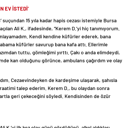
N EV İSTEDİ’
suçundan 15 yıla kadar hapis cezası istemiyle Bursa
ılan Ali K., ifadesinde, “Kerem D.’yi hiç tanımıyorum.
 anlayamadım. Kendi kendine küfürler ederek, bana
bama küfürler savurup bana kafa attı. Ellerimle
zımdan tuttu, gömleğimi yırttı. Çakı o anda elimdeydi,
imde kan olduğunu görünce, ambulans çağırdım ve olay
amadım. Cezaevindeyken de kardeşime ulaşarak, şahısla
raatimi talep ederim. Kerem D., bu olaydan sonra
artla geri çekeceğini söyledi. Kendisinden de özür
 K.’yi ilk kez olay günü gördüğünü, alkol aldıkları