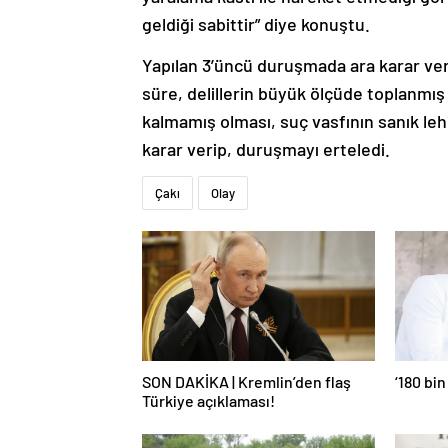
geldiği sabittir” diye konuştu.
Yapılan 3’üncü duruşmada ara karar ve
süre, delillerin büyük ölçüde toplanmış
kalmamış olması, suç vasfının sanık lehi
karar verip, duruşmayı erteledi.
Çakı
Olay
SON DAKİKA | Kremlin’den flaş
‘180 bin
Türkiye açıklaması!