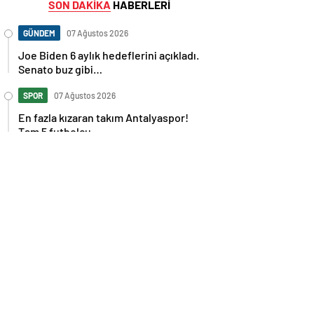
SON DAKİKA
HABERLERİ
GÜNDEM
07 Ağustos 2026
Joe Biden 6 aylık hedeflerini açıkladı.
Senato buz gibi…
SPOR
07 Ağustos 2026
En fazla kızaran takım Antalyaspor!
Tam 5 futbolcu….
GÜNDEM
07 Ağustos 2026
Norweç silahlı kuvvetleri kadınlardan
oluşan özel kuvvetler eğitimlerini
başlattı.
SPOR
07 Ağustos 2026
Cristiano Ronaldo’nun akıllara zarar
tüm kariyerinin istatistiğini çıkardık !
SPOR
07 Ağustos 2026
Galatasaray’a kötü haber! Monaco’dan