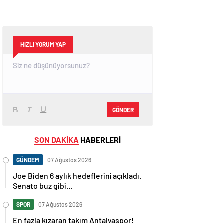
HIZLI YORUM YAP
GÖNDER
SON DAKİKA
HABERLERİ
GÜNDEM
07 Ağustos 2026
Joe Biden 6 aylık hedeflerini açıkladı.
Senato buz gibi…
SPOR
07 Ağustos 2026
En fazla kızaran takım Antalyaspor!