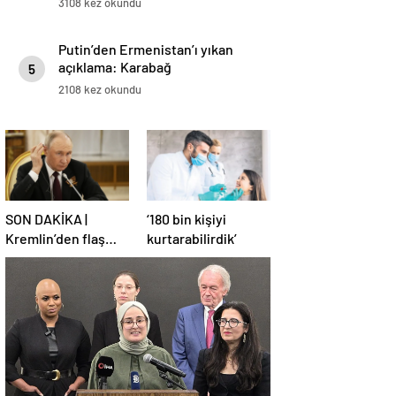
3108 kez okundu
Putin’den Ermenistan’ı yıkan
açıklama: Karabağ
5
Azerbaycan’ın ayrılmaz bir
2108 kez okundu
parçasıdır!
SON DAKİKA |
‘180 bin kişiyi
Kremlin’den flaş
kurtarabilirdik’
Türkiye açıklaması!