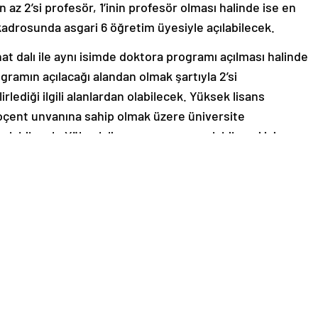
az 2’si profesör, 1’inin profesör olması halinde ise en
kadrosunda asgari 6 öğretim üyesiyle açılabilecek.
t dalı ile aynı isimde doktora programı açılması halinde
ramın açılacağı alandan olmak şartıyla 2’si
ediği ilgili alanlardan olabilecek. Yüksek lisans
oçent unvanına sahip olmak üzere üniversite
çılabilecek. Yüksek lisans programı açılabilmesi için
ans programında ders vermiş olması, doktora programı
yelerinin en az 4 yarıyıl lisans ya da 2 yarıyıl tezli
 olması zorunlu olacak.
cak üniversitenin ilgili program için gerekli kütüphane
araştırma altyapı imkanlarına sahip olması gerekecek.
 farklı bilim/sanat dallarından öğretim üyelerinin
rütme Kurulu yetkili olacak.