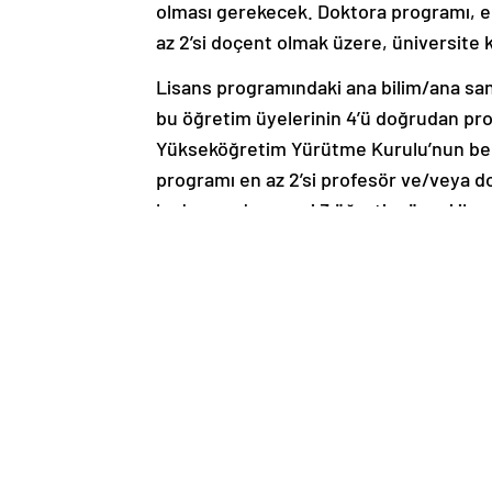
olması gerekecek. Doktora programı, en 
az 2’si doçent olmak üzere, üniversite 
Lisans programındaki ana bilim/ana sana
bu öğretim üyelerinin 4’ü doğrudan prog
Yükseköğretim Yürütme Kurulu’nun belirl
programı en az 2’si profesör ve/veya d
kadrosunda asgari 3 öğretim üyesi ile a
öğretim üyelerinin en az 2 yarıyıl lis
açılabilmesi için ise söz konusu öğretim ü
yüksek lisans programında ders vermiş
Lisansüstü eğitim-öğretim programı aça
ve laboratuvar gibi eğitim-öğretim ve 
Yüksek lisans ve doktora programlarında
gerekliliği hususunda Yükseköğretim Yü
YÜKSEK LİSANS AÇILMASI KRİTERİ