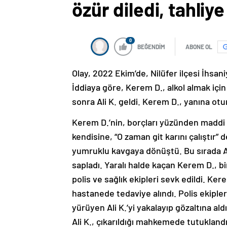
özür diledi, tahliye
0
BEĞENDİM
ABONE OL
Olay, 2022 Ekim’de, Nilüfer ilçesi İhsan
İddiaya göre, Kerem D., alkol almak için
sonra Ali K. geldi. Kerem D., yanına otura
Kerem D.’nin, borçları yüzünden maddi s
kendisine, “O zaman git karını çalıştır” 
yumruklu kavgaya dönüştü. Bu sırada Al
sapladı. Yaralı halde kaçan Kerem D., bi
polis ve sağlık ekipleri sevk edildi. Kere
hastanede tedaviye alındı. Polis ekiple
yürüyen Ali K.’yi yakalayıp gözaltına al
Ali K., çıkarıldığı mahkemede tutuklandı