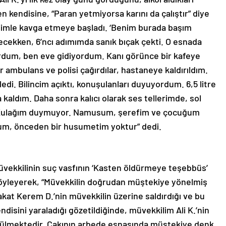
 kendisine, “Paran yetmiyorsa karını da çalıştır” diye
imle kavga etmeye başladı. ‘Benim burada başım
ecekken, 6’ncı adımımda sanık bıçak çekti. O esnada
rdum, ben eve gidiyordum. Kanı görünce bir kafeye
r ambulans ve polisi çağırdılar, hastaneye kaldırıldım.
di. Bilincim açıktı, konuşulanları duyuyordum. 6,5 litre
aldım. Daha sonra kalıcı olarak ses tellerimde, sol
. Kulağım duymuyor. Namusum, şerefim ve çocuğum
um, önceden bir husumetim yoktur” dedi.
müvekkilinin suç vasfının ‘Kasten öldürmeye teşebbüs’
 söyleyerek, “Müvekkilin doğrudan müştekiye yönelmiş
Fakat Kerem D.’nin müvekkilin üzerine saldırdığı ve bu
ndisini yaraladığı gözetildiğinde, müvekkilim Ali K.’nin
örülmektedir. Çakının arbede esnasında müştekiye denk