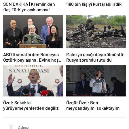
SON DAKİKA | Kremlin’den
‘180 bin kişiyi kurtarabilirdik’
flaş Türkiye açıklaması!
ABD’li senatörden Rümeysa
Malezya uçağı düşürülmüştü:
Öztürk paylaşımı: Evine hoş
Rusya sorumlu tutuldu
geldin!
Özel: Sokakta
Özgür Özel: Ben
yürüyemeyenlerden değiliz
meydandayım, sokaktayım