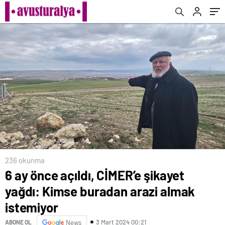
236 okunma
6 ay önce açıldı, CİMER’e şikayet
yağdı: Kimse buradan arazi almak
istemiyor
3 Mart 2024 00:21
ABONE OL
News