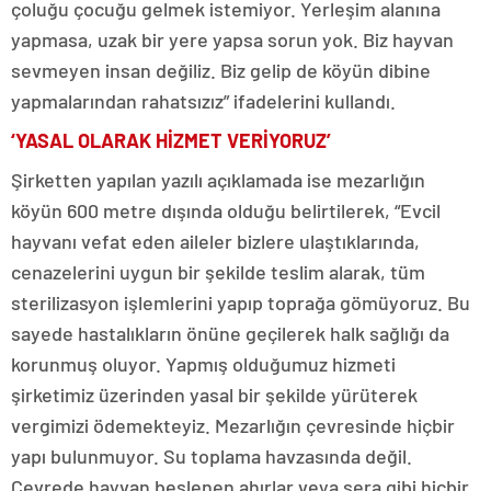
çoluğu çocuğu gelmek istemiyor. Yerleşim alanına
yapmasa, uzak bir yere yapsa sorun yok. Biz hayvan
sevmeyen insan değiliz. Biz gelip de köyün dibine
yapmalarından rahatsızız” ifadelerini kullandı.
‘YASAL OLARAK HİZMET VERİYORUZ’
Şirketten yapılan yazılı açıklamada ise mezarlığın
köyün 600 metre dışında olduğu belirtilerek, “Evcil
hayvanı vefat eden aileler bizlere ulaştıklarında,
cenazelerini uygun bir şekilde teslim alarak, tüm
sterilizasyon işlemlerini yapıp toprağa gömüyoruz. Bu
sayede hastalıkların önüne geçilerek halk sağlığı da
korunmuş oluyor. Yapmış olduğumuz hizmeti
şirketimiz üzerinden yasal bir şekilde yürüterek
vergimizi ödemekteyiz. Mezarlığın çevresinde hiçbir
yapı bulunmuyor. Su toplama havzasında değil.
Çevrede hayvan beslenen ahırlar veya sera gibi hiçbir