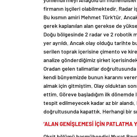
yönlendirmeyi Anagold’un mühendisleri
firmanın işçileri olabilmektedir. Radar i
Bu kısmın amiri Mehmet Türk’tür. Ancak 
gerek kaplanılan alan gerekse de yükse
Doğu bölgesinde 2 radar ve 2 robotik m
yer ayrıldı. Ancak olay olduğu tarihte
serilen toprak içerisine çimento ve kir
analize gönderdiğimiz şirket içerisindeki
Oradan gelen talimatlar doğrultusunda 
kendi bünyemizde bunun kararını veren k
almak için gitmiştim. Olay olduktan sonr
ettim. Göreve başladığım ilk dönemde l
tespit edilmeyecek kadar az bir alandı. B
doğrultusunda kapattık. Herhangi bir sı
‘ALAN GENİŞLEMESİ İÇİN PATLATMA Y
Oksit bölümü başmühendisi Murat Bayr