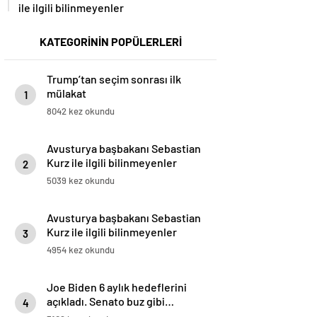
ile ilgili bilinmeyenler
KATEGORİNİN POPÜLERLERİ
Trump’tan seçim sonrası ilk
mülakat
1
8042 kez okundu
Avusturya başbakanı Sebastian
Kurz ile ilgili bilinmeyenler
2
5039 kez okundu
Avusturya başbakanı Sebastian
Kurz ile ilgili bilinmeyenler
3
4954 kez okundu
Joe Biden 6 aylık hedeflerini
açıkladı. Senato buz gibi…
4