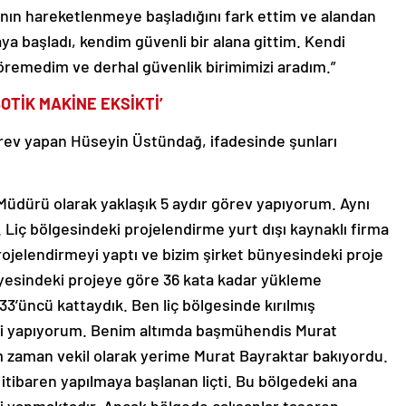
anın hareketlenmeye başladığını fark ettim ve alandan
a başladı, kendim güvenli bir alana gittim. Kendi
öremedim ve derhal güvenlik birimimizi aradım.”
OTİK MAKİNE EKSİKTİ’
rev yapan Hüseyin Üstündağ, ifadesinde şunları
üdürü olarak yaklaşık 5 aydır görev yapıyorum. Aynı
Liç bölgesindeki projelendirme yurt dışı kaynaklı firma
 projelendirmeyi yaptı ve bizim şirket bünyesindeki proje
ünyesindeki projeye göre 36 kata kadar yükleme
 33’üncü kattaydık. Ben liç bölgesinde kırılmış
ni yapıyorum. Benim altımda başmühendis Murat
m zaman vekil olarak yerime Murat Bayraktar bakıyordu.
 itibaren yapılmaya başlanan liçti. Bu bölgedeki ana