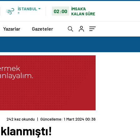
İMSAK'A
İSTANBUL
02:00
KALAN SÜRE
°
Yazarlar
Gazeteler
242 kez okundu
|
Güncelleme: 1 Mart 2024 00:36
tuklanmıştı!