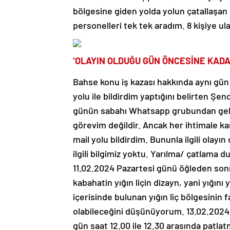
bölgesine giden yolda yolun çatallaşan
personelleri tek tek aradım. 8 kişiye u
‘OLAYIN OLDUĞU GÜN ÖNCESİNE KADA
Bahse konu iş kazası hakkında aynı gün
yolu ile bildirdim yaptığını belirten Ş
günün sabahı Whatsapp grubundan gele
görevim değildir. Ancak her ihtimale kar
mail yolu bildirdim. Bununla ilgili olay
ilgili bilgimiz yoktu. Yarılma/ çatlama 
11.02.2024 Pazartesi günü öğleden sonr
kabahatin yığın liçin dizayn, yani yığ
içerisinde bulunan yığın liç bölgesinin f
olabileceğini düşünüyorum. 13.02.2024
gün saat 12.00 ile 12.30 arasında patla