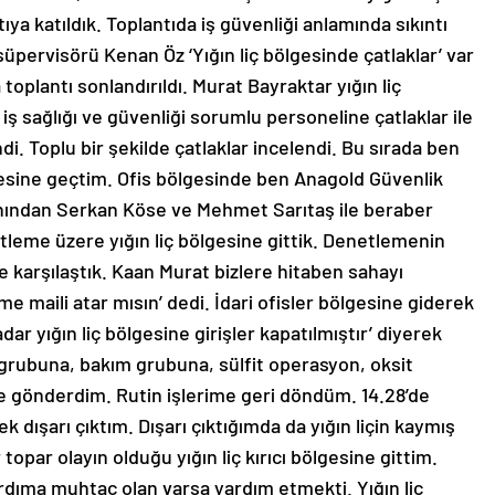
ıya katıldık. Toplantıda iş güvenliği anlamında sıkıntı
 süpervisörü Kenan Öz ‘Yığın liç bölgesinde çatlaklar’ var
toplantı sonlandırıldı. Murat Bayraktar yığın liç
ş sağlığı ve güvenliği sorumlu personeline çatlaklar ile
endi. Toplu bir şekilde çatlaklar incelendi. Bu sırada ben
ölgesine geçtim. Ofis bölgesinde ben Anagold Güvenlik
ından Serkan Köse ve Mehmet Sarıtaş ile beraber
tleme üzere yığın liç bölgesine gittik. Denetlemenin
e karşılaştık. Kaan Murat bizlere hitaben sahayı
me maili atar mısın’ dedi. İdari ofisler bölgesine giderek
kadar yığın liç bölgesine girişler kapatılmıştır’ diyerek
i grubuna, bakım grubuna, sülfit operasyon, oksit
de gönderdim. Rutin işlerime geri döndüm. 14.28’de
ışarı çıktım. Dışarı çıktığımda da yığın liçin kaymış
par olayın olduğu yığın liç kırıcı bölgesine gittim.
dıma muhtaç olan varsa yardım etmekti. Yığın liç