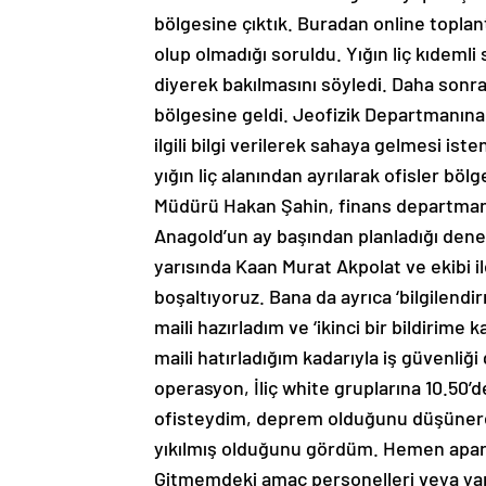
bölgesine çıktık. Buradan online toplant
olup olmadığı soruldu. Yığın liç kıdemli
diyerek bakılmasını söyledi. Daha sonra 
bölgesine geldi. Jeofizik Departmanına i
ilgili bilgi verilerek sahaya gelmesi ist
yığın liç alanından ayrılarak ofisler b
Müdürü Hakan Şahin, finans departman
Anagold’un ay başından planladığı dene
yarısında Kaan Murat Akpolat ve ekibi il
boşaltıyoruz. Bana da ayrıca ‘bilgilendir
maili hazırladım ve ‘ikinci bir bildirime 
maili hatırladığım kadarıyla iş güvenliğ
operasyon, İliç white gruplarına 10.50’
ofisteydim, deprem olduğunu düşünerek d
yıkılmış olduğunu gördüm. Hemen apar to
Gitmemdeki amaç personelleri veya yar