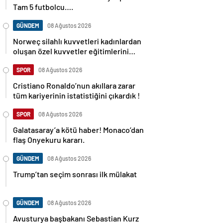
Tam 5 futbolcu….
GÜNDEM
08 Ağustos 2026
Norweç silahlı kuvvetleri kadınlardan
oluşan özel kuvvetler eğitimlerini
başlattı.
SPOR
08 Ağustos 2026
Cristiano Ronaldo’nun akıllara zarar
tüm kariyerinin istatistiğini çıkardık !
SPOR
08 Ağustos 2026
Galatasaray’a kötü haber! Monaco’dan
flaş Onyekuru kararı.
GÜNDEM
08 Ağustos 2026
Trump’tan seçim sonrası ilk mülakat
GÜNDEM
08 Ağustos 2026
Avusturya başbakanı Sebastian Kurz