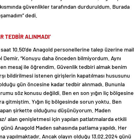
 kısmında güvenlikler tarafından durduruldum. Burada
laşamadım” dedi.
R TEDBİR ALINMADI’
 saat 10.50’de Anagold personellerine talep üzerine mail
enol Demir, “Konuyu daha önceden bilmiyordum. Aynı
n mesaj ile öğrendim. Güvenlik tedbiri almak benim
şı bildirilmesi istenen girişlerin kapatılması hususunu
ın olduğu gün öncesine kadar tedbir alınmadı. Bununla
durumu söz konusu değildi. Ben en son yığın liç bölgesine
a gitmiştim. Yığın liç bölgesinde sorun yoktu. Ben
ını yapan şirkette olduğunu düşünüyorum. Maden
az/ alan genişletmesi için yapılan patlatmalarda etkili
 günü Anagold Maden sahasında patlama yapıldı. Her
tma yapılmaktadır. Ancak olayın olduğu 13.02.2024 günü