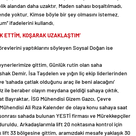
lik alandan daha uzaktır. Maden sahası boşaltılmadı,
bende yoktur. Kimse böyle bir şey olmasını istemez.
m” ifadelerini kullandı.
K ETTİM, KOŞARAK UZAKLAŞTIM’
örevlerini yaptıklarını söyleyen Soysal Doğan ise
eynerlerimize gittim. Günlük rutin olan saha
shak Demir, İsa Taşdelen ve yığın liç ekip liderlerinden
 ‘sahada çatlak olduğunu araç ile beni alacağını’
Öz ile beraber olayın meydana geldiği sahaya çıktık.
t Bayraktar, İSG Mühendisi Gizem Gazcı, Çevre
Mühendisi Ali Rıza Kalender de olaya konu sahaya saat
i sonrası sahada bulunan YESTİ firması ve Mürekkepçiler
duruldu. Arkadaşlarımla lift 20 noktasına kontrol için
 lift 33 bölgesine gittim, aramızdaki mesafe yaklaşık 30