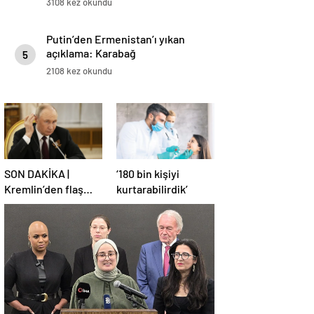
3108 kez okundu
Putin’den Ermenistan’ı yıkan
açıklama: Karabağ
5
Azerbaycan’ın ayrılmaz bir
2108 kez okundu
parçasıdır!
SON DAKİKA |
‘180 bin kişiyi
Kremlin’den flaş
kurtarabilirdik’
Türkiye açıklaması!