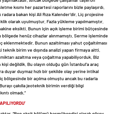
 yapmaktadır. Ancak bölgede çalışanlar taşeron
şletme kısmı her pazartesi raporlarını bizle paylaşırdı.
radara bakan kişi Ali Rıza Kalender’dir. Liç projesine
klik olarak uyulmuştur. Fazla yükleme yapılmamıştır.
akine eksikti. Bunun için açık işleme birimi bütçesinde
 bu bölgede henüz cihazlar alınmamıştı. Serme işleminde
eç eklenmektedir. Bunun azaltılması yahut çoğaltılması
 teknik birim ve dışında analizi yapan firmaya aitti.
miktarı azaltma veya çoğaltma yapabiliyorduk. Biz
işi değildik. Bu olayın olduğu gün İstanbul’a araç
a duyar duymaz hızlı bir şekilde olay yerine intikal
iç bölgesinde bir açılma olmuştu ancak bu radarla
urayı çakılla jeoteknik birimin verdiği bilgi
kıntı olmadı.”
APILIYORDU’
aktar, “Ben oksit bölümü başmühendisi olarak görev