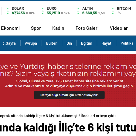
DOLAR
EURO
ALTIN
BITCOIN
47,7436
55,2510
6.660,55
%
0.18%
0.32%
2,59
Ekonomi
Spor
Kadın
Foto Galeri
Videolar
3.Sayfa
Avrupa
Bülten
Din
Eğitim
Hayat
Politika
toprak altında kaldığı İliç’te 6 kişi tutuklanmıştı! İfadeleri ortaya çıktı
ında kaldığı İliç’te 6 kişi tu