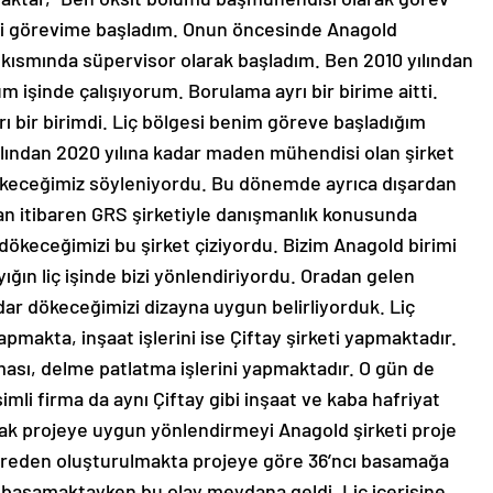
eki görevime başladım. Onun öncesinde Anagold
içi kısmında süpervisor olarak başladım. Ben 2010 yılından
m işinde çalışıyorum. Borulama ayrı bir birime aitti.
rı bir birimdi. Liç bölgesi benim göreve başladığım
ından 2020 yılına kadar maden mühendisi olan şirket
keceğimiz söyleniyordu. Bu dönemde ayrıca dışardan
an itibaren GRS şirketiyle danışmanlık konusunda
 dökeceğimizi bu şirket çiziyordu. Bizim Anagold birimi
 yığın liç işinde bizi yönlendiriyordu. Oradan gelen
ar dökeceğimizi dizayna uygun belirliyorduk. Liç
pmakta, inşaat işlerini ise Çiftay şirketi yapmaktadır.
ası, delme patlatma işlerini yapmaktadır. O gün de
imli firma da aynı Çiftay gibi inşaat ve kaba hafriyat
cak projeye uygun yönlendirmeyi Anagold şirketi proje
treden oluşturulmakta projeye göre 36’ncı basamağa
ü basamaktayken bu olay meydana geldi. Liç içerisine