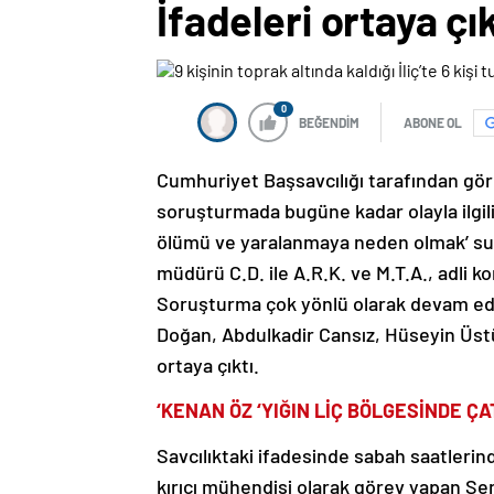
İfadeleri ortaya çık
0
BEĞENDİM
ABONE OL
Cumhuriyet Başsavcılığı tarafından gör
soruşturmada bugüne kadar olayla ilgili ol
ölümü ve yaralanmaya neden olmak’ suç
müdürü C.D. ile A.R.K. ve M.T.A., adli ko
Soruşturma çok yönlü olarak devam ede
Doğan, Abdulkadir Cansız, Hüseyin Üstü
ortaya çıktı.
‘KENAN ÖZ ‘YIĞIN LİÇ BÖLGESİNDE ÇA
Savcılıktaki ifadesinde sabah saatlerinde
kırıcı mühendisi olarak görev yapan Şe