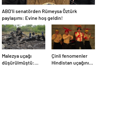
ABD’li senatörden Rümeysa Öztürk
paylaşımı: Evine hoş geldin!
Malezya uçağı
Çinli fenomenler
düşürülmüştü:
Hindistan uçağının
Rusya sorumlu
düşmesiyle dalga
tutuldu
geçti: ‘YENİ UÇAĞIM
DÜŞÜRÜLDÜ’