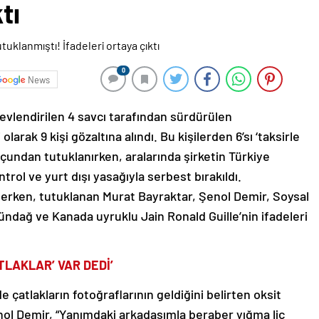
tı
0
News
evlendirilen 4 savcı tarafından sürdürülen
arak 9 kişi gözaltına alındı. Bu kişilerden 6’sı ‘taksirle
undan tutuklanırken, aralarında şirketin Türkiye
ntrol ve yurt dışı yasağıyla serbest bırakıldı.
rken, tutuklanan Murat Bayraktar, Şenol Demir, Soysal
ndağ ve Kanada uyruklu Jain Ronald Guille’nin ifadeleri
TLAKLAR’ VAR DEDİ’
 çatlakların fotoğraflarının geldiğini belirten oksit
nol Demir, “Yanımdaki arkadaşımla beraber yığma liç