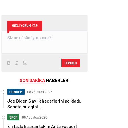
HIZLI YORUM YAP
GÖNDER
SON DAKİKA
HABERLERİ
GÜNDEM
08 Ağustos 2026
Joe Biden 6 aylık hedeflerini açıkladı.
Senato buz gibi…
SPOR
08 Ağustos 2026
En fazla kızaran takım Antalyaspor!