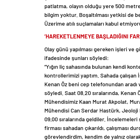
patlatma, olayın olduğu yere 500 metre
bilgim yoktur. Boşaltılması yetkisi de 
Üzerime atılı suçlamaları kabul etmiyoru
‘HAREKETLENMEYE BAŞLADIĞINI FAR
Olay günü yapılması gereken işleri ve g
ifadesinde şunları söyledi:
“Yığın liç sahasında bulunan kendi kont
kontrollerimizi yaptım. Sahada çalışan İ
Kenan Öz beni cep telefonundan aradı ve
söyledi. Saat 08.20 sıralarında, Kenan 
Mühendisimiz Kaan Murat Akpolat, Mura
Mühendisi Can Serdar Hastürk, Jeoloji 
09.00 sıralarında geldiler. İncelemeler
firması sahadan çıkarıldı, çalışması dur
görevlendirdim, kendim de yalnız olarak