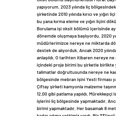
yapıyorum. 2023 yılında liç bölgesind
şirketinde 2010 yılında kırıcı ve yığın l
bu yana kırma eleme ve yığın liçini dökü
Borulama işi oksit bölümü içerisinde ay
dönemde oluşmaya başlıyordu. 2020 yıl
müdürlerimizce nereye ne miktarda dö
destek de alıyorduk. Ancak 2020 yılınd
anlaşıldı. O tarihten itibaren nereye ne
içindeki proje birimi bu şirketle birlikte
talimatlar doğrultusunda nereye ne kad
bölgesinde mebran işini Yesti firması ya
Çiftay şirketi kamyonla malzeme taşınm
12.00 gibi patlama yapıldı. Mürekkepçi is
işlerini liç bölgesinde yapmaktadır. An
birimi yapmaktadır. Her basamak 8 me
kadar çıkma yetkimiz vardı. Biz 33’ünc