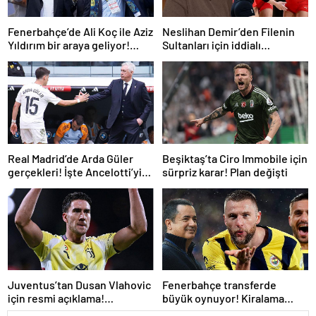
Fenerbahçe’de Ali Koç ile Aziz
Neslihan Demir’den Filenin
Yıldırım bir araya geliyor!
Sultanları için iddialı
Toplanan imza sayısı ortaya
açıklama!
çıktı
Real Madrid’de Arda Güler
Beşiktaş’ta Ciro Immobile için
gerçekleri! İşte Ancelotti’yi
sürpriz karar! Plan değişti
yol ayrımına götüren
sebepler
Juventus’tan Dusan Vlahovic
Fenerbahçe transferde
için resmi açıklama!
büyük oynuyor! Kiralama
Fenerbahçe yanıtı
formülüyle bir PSG’li daha