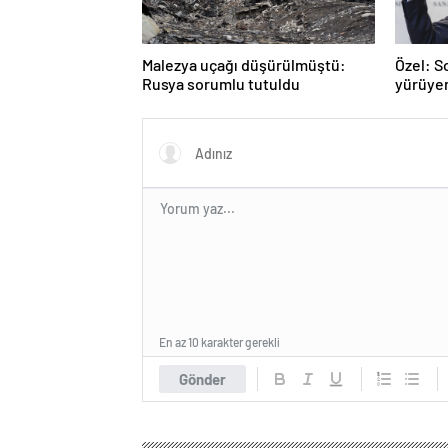
Malezya uçağı düşürülmüştü:
Özel: S
Rusya sorumlu tutuldu
yürüye
En az 10 karakter gerekli
Gönder