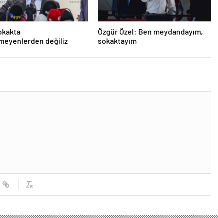
okakta
Özgür Özel: Ben meydandayım,
meyenlerden değiliz
sokaktayım