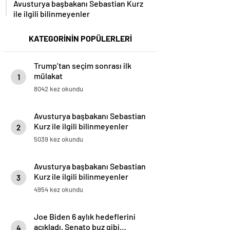
Avusturya başbakanı Sebastian Kurz
ile ilgili bilinmeyenler
KATEGORİNİN POPÜLERLERİ
Trump’tan seçim sonrası ilk
mülakat
1
8042 kez okundu
Avusturya başbakanı Sebastian
Kurz ile ilgili bilinmeyenler
2
5039 kez okundu
Avusturya başbakanı Sebastian
Kurz ile ilgili bilinmeyenler
3
4954 kez okundu
Joe Biden 6 aylık hedeflerini
açıkladı. Senato buz gibi…
4