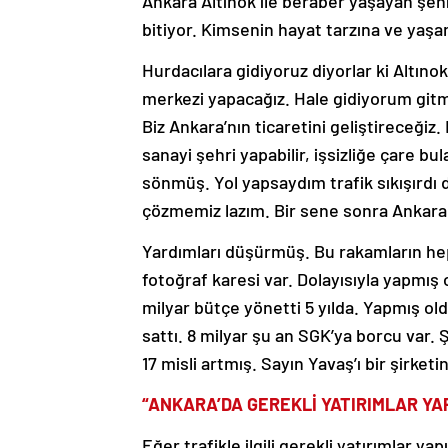
Ankara Altınok ile beraber yaşayan şehir
bitiyor. Kimsenin hayat tarzına ve yaş
Hurdacılara gidiyoruz diyorlar ki Altıno
merkezi yapacağız. Hale gidiyorum gitme
Biz Ankara’nın ticaretini geliştireceğiz
sanayi şehri yapabilir, işsizliğe çare bu
sönmüş. Yol yapsaydım trafik sıkışırdı d
çözmemiz lazım. Bir sene sonra Ankara 
Yardımları düşürmüş. Bu rakamların heps
fotoğraf karesi var. Dolayısıyla yapmı
milyar bütçe yönetti 5 yılda. Yapmış ol
sattı. 8 milyar şu an SGK’ya borcu var.
17 misli artmış. Sayın Yavaş’ı bir şirket
“ANKARA’DA GEREKLİ YATIRIMLAR YA
Eğer trafikle ilgili gerekli yatırımlar y