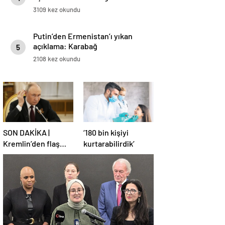
3109 kez okundu
Putin’den Ermenistan’ı yıkan
açıklama: Karabağ
5
Azerbaycan’ın ayrılmaz bir
2108 kez okundu
parçasıdır!
SON DAKİKA |
‘180 bin kişiyi
Kremlin’den flaş
kurtarabilirdik’
Türkiye açıklaması!