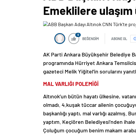
Emeklilere ulaşım 
0
BEĞENDİM
ABONE OL
AK Parti Ankara Büyükşehir Belediye 
programında Hürriyet Ankara Temsilcisi 
gazeteci Melik Yiğitel’in sorularını yanı
MAL VARLIĞI POLEMİĞİ
Altınok’un bütün hayatı ülkesine, vata
olmadı. 4.kuşak tüccar ailenin çocuğuyu
başkanlığı yaptı, mal varlığı azalmış. B
yaptım. Keçiören Belediyesi’nden ihale 
Çoluğum çocuğum benim makam araba