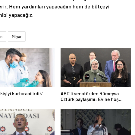
verir. Hem yardımları yapacağım hem de bütçeyi
hibi yapacağız.
ün
Milyar
 kişiyi kurtarabilirdik’
ABD’li senatörden Rümeysa
Öztürk paylaşımı: Evine hoş
geldin!