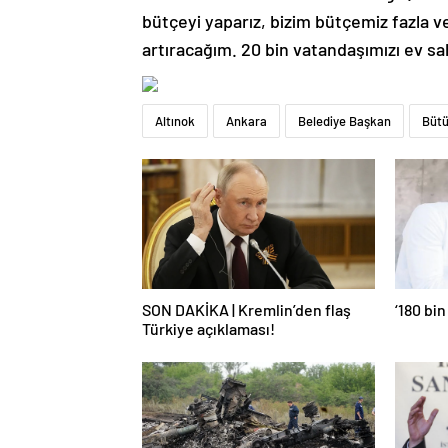
bütçeyi yaparız, bizim bütçemiz fazla 
artıracağım. 20 bin vatandaşımızı ev sa
Altınok
Ankara
Belediye Başkan
Büt
SON DAKİKA | Kremlin’den flaş
‘180 bin
Türkiye açıklaması!