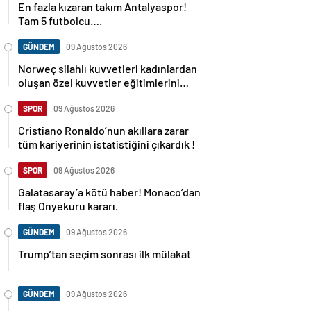
En fazla kızaran takım Antalyaspor!
Tam 5 futbolcu….
GÜNDEM
09 Ağustos 2026
Norweç silahlı kuvvetleri kadınlardan
oluşan özel kuvvetler eğitimlerini
başlattı.
SPOR
09 Ağustos 2026
Cristiano Ronaldo’nun akıllara zarar
tüm kariyerinin istatistiğini çıkardık !
SPOR
09 Ağustos 2026
Galatasaray’a kötü haber! Monaco’dan
flaş Onyekuru kararı.
GÜNDEM
09 Ağustos 2026
Trump’tan seçim sonrası ilk mülakat
GÜNDEM
09 Ağustos 2026