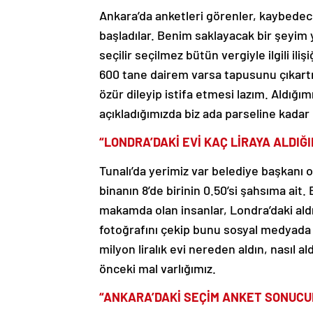
Ankara’da anketleri görenler, kaybedece
başladılar. Benim saklayacak bir şeyim y
seçilir seçilmez bütün vergiyle ilgili ili
600 tane dairem varsa tapusunu çıkart
özür dileyip istifa etmesi lazım. Aldığı
açıkladığımızda biz ada parseline kadar 
“LONDRA’DAKİ EVİ KAÇ LİRAYA ALDIĞI
Tunalı’da yerimiz var belediye başkanı o
binanın 8’de birinin 0.50’si şahsıma ait.
makamda olan insanlar, Londra’daki aldığ
fotoğrafını çekip bunu sosyal medyada y
milyon liralık evi nereden aldın, nasıl 
önceki mal varlığımız.
“ANKARA’DAKİ SEÇİM ANKET SONUCU