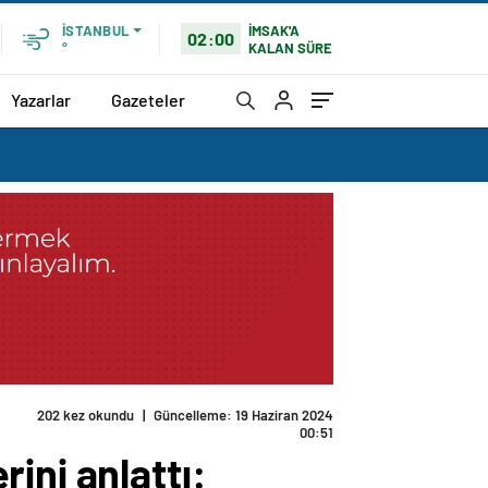
İMSAK'A
İSTANBUL
02:00
KALAN SÜRE
°
Yazarlar
Gazeteler
202 kez okundu
|
Güncelleme: 19 Haziran 2024
00:51
ini anlattı: