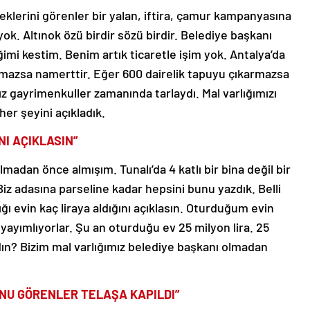
klerini görenler bir yalan, iftira, çamur kampanyasına
ok. Altınok özü birdir sözü birdir. Belediye başkanı
şiğimi kestim. Benim artık ticaretle işim yok. Antalya’da
mazsa namerttir. Eğer 600 dairelik tapuyu çıkarmazsa
mız gayrimenkuller zamanında tarlaydı. Mal varlığımızı
her şeyini açıkladık.
NI AÇIKLASIN”
lmadan önce almışım. Tunalı’da 4 katlı bir bina değil bir
 Biz adasına parseline kadar hepsini bunu yazdık. Belli
ı evin kaç liraya aldığını açıklasın. Oturduğum evin
ayımlıyorlar. Şu an oturduğu ev 25 milyon lira. 25
aldın? Bizim mal varlığımız belediye başkanı olmadan
NU GÖRENLER TELAŞA KAPILDI”