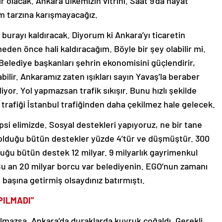
 olacak. Ankara ülkemizin vitrini. Saat 9’da hayat
am tarzına karışmayacağız.
k burayı kaldıracak. Diyorum ki Ankara’yı ticaretin
den önce hali kaldıracağım. Böyle bir şey olabilir mi.
. Belediye başkanları şehrin ekonomisini güçlendirir,
labilir. Ankaramız zaten ışıkları sayın Yavaş’la beraber
iyor. Yol yapmazsan trafik sıkışır. Bunu hızlı şekilde
trafiği İstanbul trafiğinden daha çekilmez hale gelecek.
i elimizde. Sosyal destekleri yapıyoruz, ne bir tane
ş olduğu bütün destekler yüzde 4’tür ve düşmüştür. 300
duğu bütün destek 12 milyar. 9 milyarlık gayrimenkul
 Şu an 20 milyar borcu var belediyenin. EGO’nun zamanı
in başına getirmiş olsaydınız batırmıştı.
PILMADI”
apılmazsa, Ankara’da duraklarda kuyruk çoğaldı. Gerekli