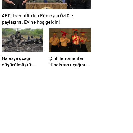
ABD’li senatörden Rümeysa Öztürk
paylaşımı: Evine hoş geldin!
Malezya uçağı
Çinli fenomenler
düşürülmüştü:
Hindistan uçağının
Rusya sorumlu
düşmesiyle dalga
tutuldu
geçti: ‘YENİ UÇAĞIM
DÜŞÜRÜLDÜ’