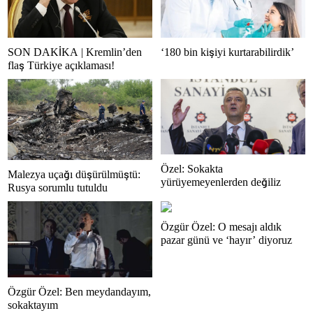
SON DAKİKA | Kremlin’den
‘180 bin kişiyi kurtarabilirdik’
flaş Türkiye açıklaması!
Özel: Sokakta
Malezya uçağı düşürülmüştü:
yürüyemeyenlerden değiliz
Rusya sorumlu tutuldu
Özgür Özel: O mesajı aldık
pazar günü ve ‘hayır’ diyoruz
Özgür Özel: Ben meydandayım,
sokaktayım