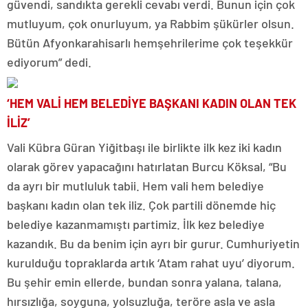
güvendi, sandıkta gerekli cevabı verdi. Bunun için çok
mutluyum, çok onurluyum, ya Rabbim şükürler olsun.
Bütün Afyonkarahisarlı hemşehrilerime çok teşekkür
ediyorum” dedi.
‘HEM VALİ HEM BELEDİYE BAŞKANI KADIN OLAN TEK
İLİZ’
Vali Kübra Güran Yiğitbaşı ile birlikte ilk kez iki kadın
olarak görev yapacağını hatırlatan Burcu Köksal, “Bu
da ayrı bir mutluluk tabii. Hem vali hem belediye
başkanı kadın olan tek iliz. Çok partili dönemde hiç
belediye kazanmamıştı partimiz. İlk kez belediye
kazandık. Bu da benim için ayrı bir gurur. Cumhuriyetin
kurulduğu topraklarda artık ‘Atam rahat uyu’ diyorum.
Bu şehir emin ellerde, bundan sonra yalana, talana,
hırsızlığa, soyguna, yolsuzluğa, teröre asla ve asla