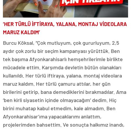
‘HER TÜRLÜ İFTİRAYA, YALANA, MONTAJ VİDEOLARA
MARUZ KALDIM’
Burcu Köksal, “Çok mutluyum, çok gururluyum, 2,5
aydır çok zorlu bir seçim kampanyası yürüttük. Ben
tek başıma Afyonkarahisarlı hemşehrilerimle birlikte
mücadele ettim. Karşımda devletin bütün olanakları
kullanıldı. Her türlü iftiraya, yalana, montaj videolara
maruz kaldım. Her türlü çamuru attılar, her gün
birilerini getirip, bana demediklerini bırakmadılar. Ama
‘ben kirli siyasetin içinde olmayacağım’ dedim. Hiç
birini muhatap kabul etmedim, kale almadım. Ben
Afyonkarahisar’ıma yapacaklarımı anlattım,
projelerimden bahsettim. Ve sonuçta halkımız inandı,