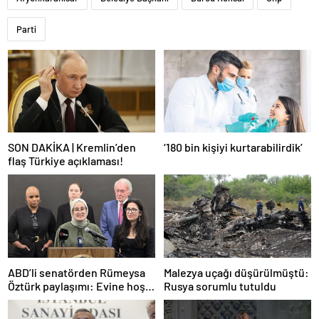
Parti
SON DAKİKA | Kremlin’den
‘180 bin kişiyi kurtarabilirdik’
flaş Türkiye açıklaması!
ABD’li senatörden Rümeysa
Malezya uçağı düşürülmüştü:
Öztürk paylaşımı: Evine hoş
Rusya sorumlu tutuldu
geldin!