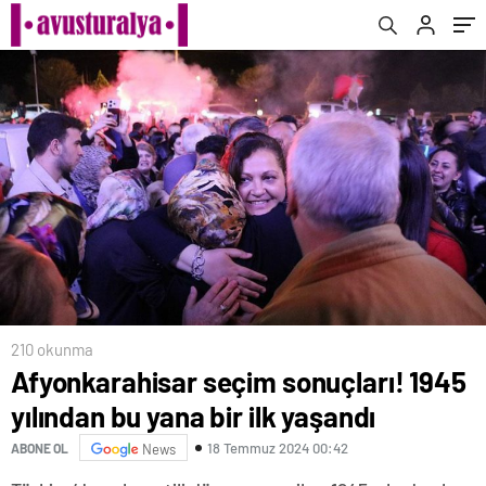
210 okunma
Afyonkarahisar seçim sonuçları! 1945
yılından bu yana bir ilk yaşandı
18 Temmuz 2024 00:42
ABONE OL
News