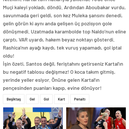
Muçi kaleyi yokladı, döndü. Ardından Aboubakar vurdu,
savunmada geri geldi, son kez Muleka şansını denedi,
gelin görün ki aynı anda gelişen üç pozisyon gole
dönüşmedi. Uzatmada karambolde top Naldo’nun eline
çarptı, VAR uyardı, hakem beyaz noktayı gösterdi.
Rashica’nın ayağı kaydı, tek vuruş yapamadı, gol iptal
oldu!
İşin özeti, Santos değil, feriştahını getirseniz Kartal’ın
bu negatif tablosu değişmez! O koca takım gitmiş,
yerinde yeller esiyor. Önüne gelen Kartal’ın
pençesinden puanları kapıp, evine dönüyor!
Beşiktaş
Gel
Gol
Kart
Penaltı