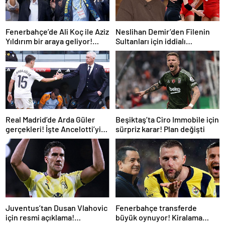
Fenerbahçe’de Ali Koç ile Aziz
Neslihan Demir’den Filenin
Yıldırım bir araya geliyor!
Sultanları için iddialı
Toplanan imza sayısı ortaya
açıklama!
çıktı
Real Madrid’de Arda Güler
Beşiktaş’ta Ciro Immobile için
gerçekleri! İşte Ancelotti’yi
sürpriz karar! Plan değişti
yol ayrımına götüren
sebepler
Juventus’tan Dusan Vlahovic
Fenerbahçe transferde
için resmi açıklama!
büyük oynuyor! Kiralama