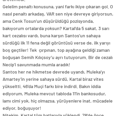
Gelelim penaltı konusuna, yani farkı ikiye çıkaran gol. O
nasıl penaltı arkadaş, VAR sen niye devreye giriyorsun,
ama Cenk Tosun’un düşürüldüğü pozisyonda,
bakıyorum ortalarda yoksun? Kartal’da 5 sakat, 3 sarı
kart cezalısı vardı, buna karşın Santos’un sahaya
sürdüğü ilk 11 fena değil görüntüsü verse de, ilk yarıyı
boş geçtiler! Tek çırpınan, top ayağına geldiği zaman
boğuşan Semih Kılıçsoy’u ayrı tutuyorum. Bir de cezalı
Necip’i savunmada mumla aradık!
Santos her ne hikmetse devrede uyandı, Muleka’yı
Amartey’in yerine sahaya sürdü, Kartal biraz vites
yükseltti. 46’da Muçi farkı bire indirdi. Bakın iddia
ediyorum, Muleka mevcut tabloda 11’in bankosudur,
lamı cimi yok, hiç olmazsa, yürüyenlere inat, mücadele
ediyor, boğuşuyor!
Nitekim, Kartal tüm hatlarıyla yüklendi, 78’de önce