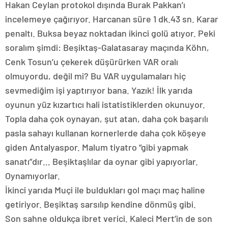
Hakan Ceylan protokol dışında Burak Pakkan’ı
incelemeye çağırıyor. Harcanan süre 1 dk.43 sn. Karar
penaltı. Buksa beyaz noktadan ikinci golü atıyor. Peki
soralım şimdi: Beşiktaş-Galatasaray maçında Köhn,
Cenk Tosun’u çekerek düşürürken VAR oralı
olmuyordu, değil mi? Bu VAR uygulamaları hiç
sevmediğim işi yaptırıyor bana. Yazık! İlk yarıda
oyunun yüz kızartıcı hali istatistiklerden okunuyor.
Topla daha çok oynayan, şut atan, daha çok başarılı
pasla sahayı kullanan kornerlerde daha çok köşeye
giden Antalyaspor. Malum tiyatro “gibi yapmak
sanatı”dır… Beşiktaşlılar da oynar gibi yapıyorlar.
Oynamıyorlar.
İkinci yarıda Muçi ile buldukları gol maçı maç haline
getiriyor. Beşiktaş sarsılıp kendine dönmüş gibi.
Son sahne oldukça ibret verici. Kaleci Mert’in de son