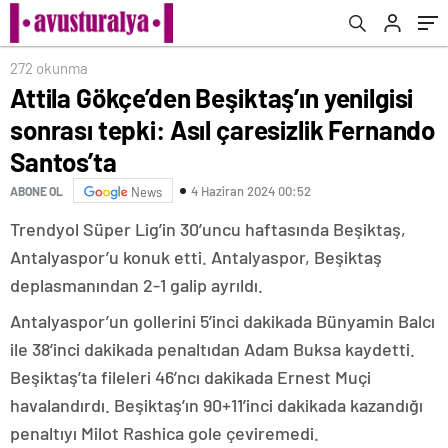
272 okunma
Attila Gökçe’den Beşiktaş’ın yenilgisi
sonrası tepki: Asıl çaresizlik Fernando
Santos’ta
4 Haziran 2024 00:52
ABONE OL
News
Trendyol Süper Lig’in 30’uncu haftasında Beşiktaş,
Antalyaspor’u konuk etti. Antalyaspor, Beşiktaş
deplasmanından 2-1 galip ayrıldı.
Antalyaspor’un gollerini 5’inci dakikada Bünyamin Balcı
ile 38’inci dakikada penaltıdan Adam Buksa kaydetti.
Beşiktaş’ta fileleri 46’ncı dakikada Ernest Muçi
havalandırdı. Beşiktaş’ın 90+11’inci dakikada kazandığı
penaltıyı Milot Rashica gole çeviremedi.