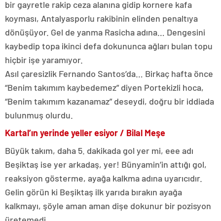
bir gayretle rakip ceza alanına gidip kornere kafa
koyması, Antalyasporlu rakibinin elinden penaltıya
dönüşüyor. Gel de yanma Rasicha adına… Dengesini
kaybedip topa ikinci defa dokununca ağları bulan topu
hiçbir işe yaramıyor.
Asıl çaresizlik Fernando Santos’da… Birkaç hafta önce
“Benim takımım kaybedemez” diyen Portekizli hoca,
“Benim takımım kazanamaz” deseydi, doğru bir iddiada
bulunmuş olurdu.
Kartal’ın yerinde yeller esiyor / Bilal Meşe
Büyük takım, daha 5. dakikada gol yer mi, eee adı
Beşiktaş ise yer arkadaş, yer! Bünyamin’in attığı gol,
reaksiyon gösterme, ayağa kalkma adına uyarıcıdır.
Gelin görün ki Beşiktaş ilk yarıda bırakın ayağa
kalkmayı, şöyle aman aman dişe dokunur bir pozisyon
üretemedi.