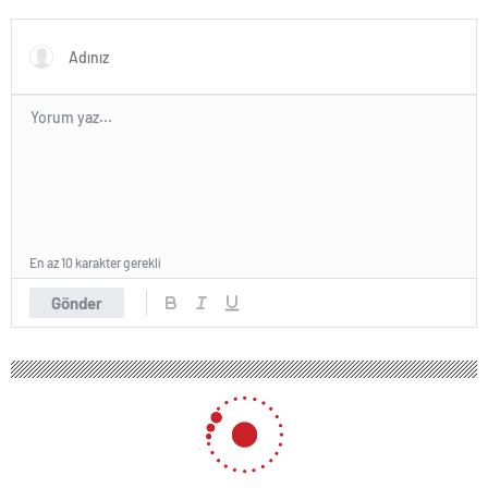
Fenerbahçe yanıtı
formülüyle bir PSG’li daha
En az 10 karakter gerekli
Gönder