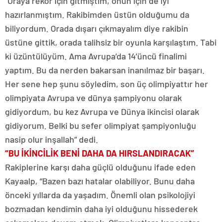
“Oraya rekor için gitmiştim, onun için de iyi
hazırlanmıştım. Rakibimden üstün olduğumu da
biliyordum. Orada dışarı çıkmayalım diye rakibin
üstüne gittik, orada talihsiz bir oyunla karşılaştım. Tabi
ki üzüntülüyüm. Ama Avrupa’da 14’üncü finalimi
yaptım. Bu da nerden bakarsan inanılmaz bir başarı.
Her sene hep şunu söyledim, son üç olimpiyattır her
olimpiyata Avrupa ve dünya şampiyonu olarak
gidiyordum, bu kez Avrupa ve Dünya ikincisi olarak
gidiyorum. Belki bu sefer olimpiyat şampiyonluğu
nasip olur inşallah” dedi.
“BU İKİNCİLİK BENİ DAHA DA HIRSLANDIRACAK”
Rakiplerine karşı daha güçlü olduğunu ifade eden
Kayaalp, “Bazen bazı hatalar olabiliyor. Bunu daha
önceki yıllarda da yaşadım. Önemli olan psikolojiyi
bozmadan kendimin daha iyi olduğunu hissederek