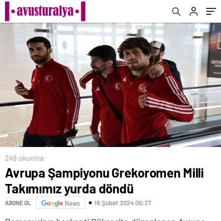
249 okunma
Avrupa Şampiyonu Grekoromen Milli
Takımımız yurda döndü
18 Şubat 2024 00:27
ABONE OL
News