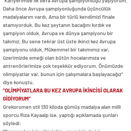
“Kariyerimde ilk defa Avrupa şampiyonluğu yaşıyorum.
Daha önce Avrupa şampiyonluğunda üçüncülük
madalyalarım vardı. Ama bir türlü kendimizi finale
atamıyorduk. Bu kez şeytanın bacağını kırdık ve
şampiyon olduk. Avrupa ve dünya şampiyonu bir
takımız. Bu sene tekrar üst üste ikinci kez Avrupa
şampiyonu olduk. Mükemmel bir takımımız var,
üzerimizde emeği olan bütün hocalarımıza ve
antrenörlerimize çok teşekkür ediyorum. Önümüzde
olimpiyatlar var, bunun için çalışmalara başlayacağız”
diye konuştu.
“OLİMPİYATLARA BU KEZ AVRUPA İKİNCİSİ OLARAK
GİDİYORUM”
Grekoromen stil 130 kiloda gümüş madalya alan milli
sporcu Rıza Kayaalp ise, yaptığı açıklamada şunları
söyledi: