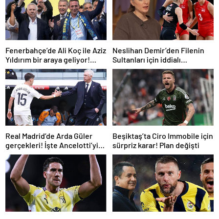
Fenerbahçe’de Ali Koç ile Aziz
Neslihan Demir’den Filenin
Yıldırım bir araya geliyor!
Sultanları için iddialı
Toplanan imza sayısı ortaya
açıklama!
çıktı
Real Madrid’de Arda Güler
Beşiktaş’ta Ciro Immobile için
gerçekleri! İşte Ancelotti’yi
sürpriz karar! Plan değişti
yol ayrımına götüren
sebepler