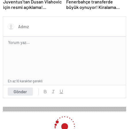
Juventus’tan Dusan Vlahovic
Fenerbahçe transferde
için resmi açıklama!
büyük oynuyor! Kiralama
Fenerbahçe yanıtı
formülüyle bir PSG’li daha
En az 10 karakter gerekli
Gönder