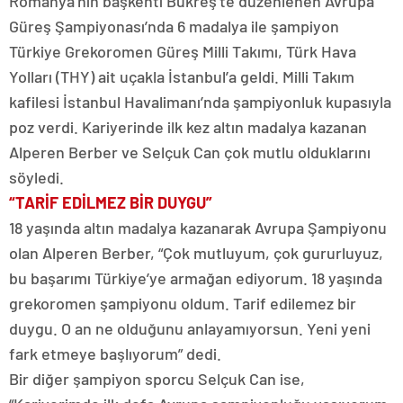
Romanya’nın başkenti Bükreş’te düzenlenen Avrupa
Güreş Şampiyonası’nda 6 madalya ile şampiyon
Türkiye Grekoromen Güreş Milli Takımı, Türk Hava
Yolları (THY) ait uçakla İstanbul’a geldi. Milli Takım
kafilesi İstanbul Havalimanı’nda şampiyonluk kupasıyla
poz verdi. Kariyerinde ilk kez altın madalya kazanan
Alperen Berber ve Selçuk Can çok mutlu olduklarını
söyledi.
“TARİF EDİLMEZ BİR DUYGU”
18 yaşında altın madalya kazanarak Avrupa Şampiyonu
olan Alperen Berber, “Çok mutluyum, çok gururluyuz,
bu başarımı Türkiye’ye armağan ediyorum. 18 yaşında
grekoromen şampiyonu oldum. Tarif edilemez bir
duygu. O an ne olduğunu anlayamıyorsun. Yeni yeni
fark etmeye başlıyorum” dedi.
Bir diğer şampiyon sporcu Selçuk Can ise,