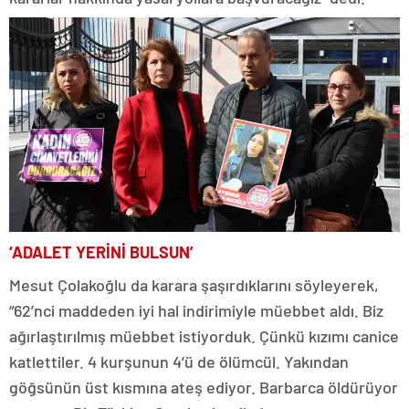
‘ADALET YERİNİ BULSUN’
Mesut Çolakoğlu da karara şaşırdıklarını söyleyerek,
“62’nci maddeden iyi hal indirimiyle müebbet aldı. Biz
ağırlaştırılmış müebbet istiyorduk. Çünkü kızımı canice
katlettiler. 4 kurşunun 4’ü de ölümcül. Yakından
göğsünün üst kısmına ateş ediyor. Barbarca öldürüyor