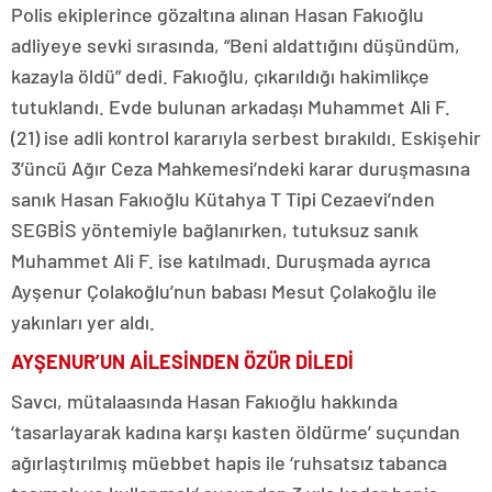
Polis ekiplerince gözaltına alınan Hasan Fakıoğlu
adliyeye sevki sırasında, “Beni aldattığını düşündüm,
kazayla öldü” dedi. Fakıoğlu, çıkarıldığı hakimlikçe
tutuklandı. Evde bulunan arkadaşı Muhammet Ali F.
(21) ise adli kontrol kararıyla serbest bırakıldı. Eskişehir
3’üncü Ağır Ceza Mahkemesi’ndeki karar duruşmasına
sanık Hasan Fakıoğlu Kütahya T Tipi Cezaevi’nden
SEGBİS yöntemiyle bağlanırken, tutuksuz sanık
Muhammet Ali F. ise katılmadı. Duruşmada ayrıca
Ayşenur Çolakoğlu’nun babası Mesut Çolakoğlu ile
yakınları yer aldı.
AYŞENUR’UN AİLESİNDEN ÖZÜR DİLEDİ
Savcı, mütalaasında Hasan Fakıoğlu hakkında
‘tasarlayarak kadına karşı kasten öldürme’ suçundan
ağırlaştırılmış müebbet hapis ile ‘ruhsatsız tabanca