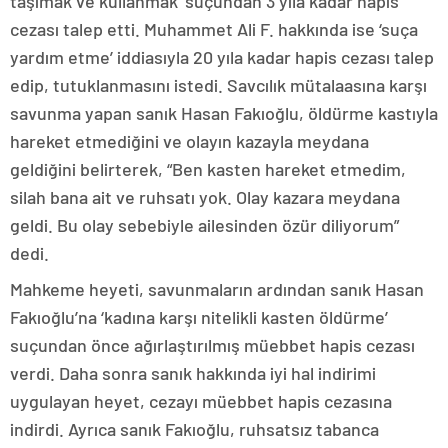
taşımak ve kullanmak’ suçundan 3 yıla kadar hapis
cezası talep etti. Muhammet Ali F. hakkında ise ‘suça
yardım etme’ iddiasıyla 20 yıla kadar hapis cezası talep
edip, tutuklanmasını istedi. Savcılık mütalaasına karşı
savunma yapan sanık Hasan Fakıoğlu, öldürme kastıyla
hareket etmediğini ve olayın kazayla meydana
geldiğini belirterek, “Ben kasten hareket etmedim,
silah bana ait ve ruhsatı yok. Olay kazara meydana
geldi. Bu olay sebebiyle ailesinden özür diliyorum”
dedi.
Mahkeme heyeti, savunmaların ardından sanık Hasan
Fakıoğlu’na ‘kadına karşı nitelikli kasten öldürme’
suçundan önce ağırlaştırılmış müebbet hapis cezası
verdi. Daha sonra sanık hakkında iyi hal indirimi
uygulayan heyet, cezayı müebbet hapis cezasına
indirdi. Ayrıca sanık Fakıoğlu, ruhsatsız tabanca