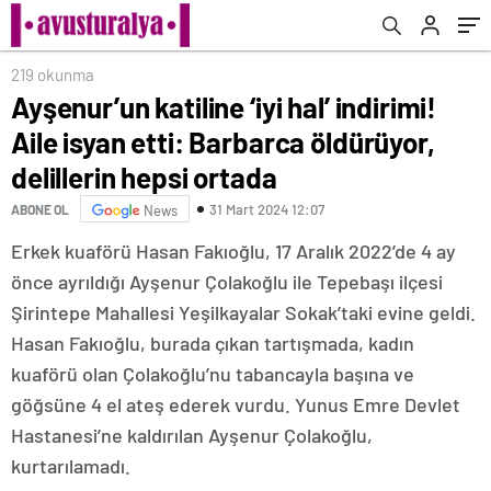
hepsi ortada
219 okunma
Ayşenur’un katiline ‘iyi hal’ indirimi!
Aile isyan etti: Barbarca öldürüyor,
delillerin hepsi ortada
31 Mart 2024 12:07
ABONE OL
News
Erkek kuaförü Hasan Fakıoğlu, 17 Aralık 2022’de 4 ay
önce ayrıldığı Ayşenur Çolakoğlu ile Tepebaşı ilçesi
Şirintepe Mahallesi Yeşilkayalar Sokak’taki evine geldi.
Hasan Fakıoğlu, burada çıkan tartışmada, kadın
kuaförü olan Çolakoğlu’nu tabancayla başına ve
göğsüne 4 el ateş ederek vurdu. Yunus Emre Devlet
Hastanesi’ne kaldırılan Ayşenur Çolakoğlu,
kurtarılamadı.