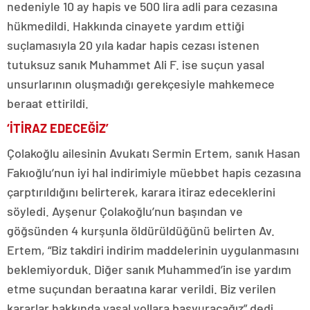
nedeniyle 10 ay hapis ve 500 lira adli para cezasına
hükmedildi. Hakkında cinayete yardım ettiği
suçlamasıyla 20 yıla kadar hapis cezası istenen
tutuksuz sanık Muhammet Ali F. ise suçun yasal
unsurlarının oluşmadığı gerekçesiyle mahkemece
beraat ettirildi.
‘İTİRAZ EDECEĞİZ’
Çolakoğlu ailesinin Avukatı Sermin Ertem, sanık Hasan
Fakıoğlu’nun iyi hal indirimiyle müebbet hapis cezasına
çarptırıldığını belirterek, karara itiraz edeceklerini
söyledi. Ayşenur Çolakoğlu’nun başından ve
göğsünden 4 kurşunla öldürüldüğünü belirten Av.
Ertem, “Biz takdiri indirim maddelerinin uygulanmasını
beklemiyorduk. Diğer sanık Muhammed’in ise yardım
etme suçundan beraatına karar verildi. Biz verilen
kararlar hakkında yasal yollara başvuracağız” dedi.