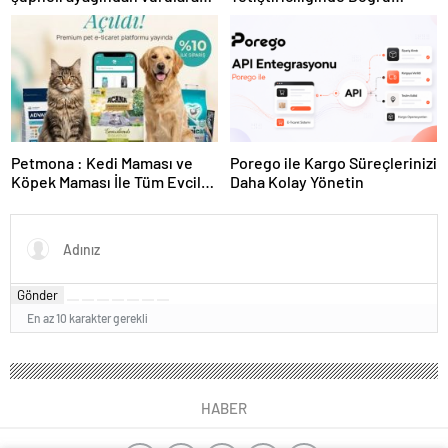
yakalandı
Ekipman ve Ürün Seçimi
Petmona : Kedi Maması ve
Porego ile Kargo Süreçlerinizi
Köpek Maması İle Tüm Evcil
Daha Kolay Yönetin
Hayvan Ürünleri
Gönder
En az 10 karakter gerekli
HABER