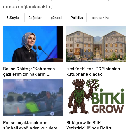
dönüş sağlanılacaktır.”
3.Sayfa
Bağcılar
güncel
Politika
son dakika
Bakan Göktaş: “Kahraman
İzmir’deki eski DGM binaları
gazilerimizin haklarını
kütüphane olacak
güçlendiren yeni bir dönemin
kapılarını aralıyoruz”
Polise bıçakla saldıran
Bitkigrow ile Bitki
şüpheli ayağından vurularak
Yetiştiriciliğinde Doğru