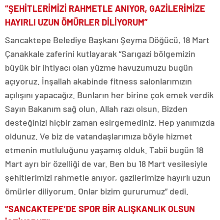
“ŞEHİTLERİMİZİ RAHMETLE ANIYOR, GAZİLERİMİZE
HAYIRLI UZUN ÖMÜRLER DİLİYORUM”
Sancaktepe Belediye Başkanı Şeyma Döğücü, 18 Mart
Çanakkale zaferini kutlayarak “Sarıgazi bölgemizin
büyük bir ihtiyacı olan yüzme havuzumuzu bugün
açıyoruz. İnşallah akabinde fitness salonlarımızın
açılışını yapacağız. Bunların her birine çok emek verdik
Sayın Bakanım sağ olun. Allah razı olsun. Bizden
desteğinizi hiçbir zaman esirgemediniz. Hep yanımızda
oldunuz. Ve biz de vatandaşlarımıza böyle hizmet
etmenin mutluluğunu yaşamış olduk. Tabii bugün 18
Mart ayrı bir özelliği de var. Ben bu 18 Mart vesilesiyle
şehitlerimizi rahmetle anıyor, gazilerimize hayırlı uzun
ömürler diliyorum. Onlar bizim gururumuz” dedi.
“SANCAKTEPE’DE SPOR BİR ALIŞKANLIK OLSUN