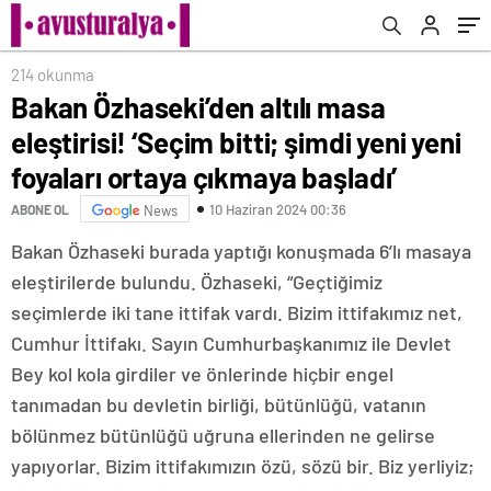
çıkmaya başladı’
214 okunma
Bakan Özhaseki’den altılı masa
eleştirisi! ‘Seçim bitti; şimdi yeni yeni
foyaları ortaya çıkmaya başladı’
10 Haziran 2024 00:36
ABONE OL
News
Bakan Özhaseki burada yaptığı konuşmada 6’lı masaya
eleştirilerde bulundu. Özhaseki, “Geçtiğimiz
seçimlerde iki tane ittifak vardı. Bizim ittifakımız net,
Cumhur İttifakı. Sayın Cumhurbaşkanımız ile Devlet
Bey kol kola girdiler ve önlerinde hiçbir engel
tanımadan bu devletin birliği, bütünlüğü, vatanın
bölünmez bütünlüğü uğruna ellerinden ne gelirse
yapıyorlar. Bizim ittifakımızın özü, sözü bir. Biz yerliyiz;