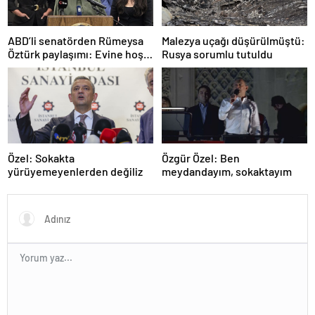
ABD’li senatörden Rümeysa
Malezya uçağı düşürülmüştü:
Öztürk paylaşımı: Evine hoş
Rusya sorumlu tutuldu
geldin!
Özel: Sokakta
Özgür Özel: Ben
yürüyemeyenlerden değiliz
meydandayım, sokaktayım