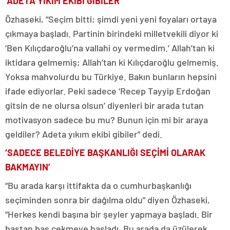
‘ADETA YIKIM EKİBİ GİBİLER’
Özhaseki, “Seçim bitti; şimdi yeni yeni foyaları ortaya
çıkmaya başladı. Partinin birindeki milletvekili diyor ki
‘Ben Kılıçdaroğlu’na vallahi oy vermedim.’ Allah’tan ki
iktidara gelmemiş; Allah’tan ki Kılıçdaroğlu gelmemiş.
Yoksa mahvolurdu bu Türkiye. Bakın bunların hepsini
ifade ediyorlar. Peki sadece ‘Recep Tayyip Erdoğan
gitsin de ne olursa olsun’ diyenleri bir arada tutan
motivasyon sadece bu mu? Bunun için mi bir araya
geldiler? Adeta yıkım ekibi gibiler” dedi.
‘SADECE BELEDİYE BAŞKANLIĞI SEÇİMİ OLARAK
BAKMAYIN’
“Bu arada karşı ittifakta da o cumhurbaşkanlığı
seçiminden sonra bir dağılma oldu” diyen Özhaseki,
“Herkes kendi başına bir şeyler yapmaya başladı. Bir
baştan baş çekmeye başladı. Bu arada da üzülerek