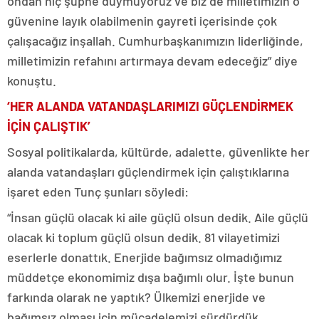
ondan hiç şüphe duymuyoruz ve biz de milletimizin o
güvenine layık olabilmenin gayreti içerisinde çok
çalışacağız inşallah. Cumhurbaşkanımızın liderliğinde,
milletimizin refahını artırmaya devam edeceğiz” diye
konuştu.
‘HER ALANDA VATANDAŞLARIMIZI GÜÇLENDİRMEK
İÇİN ÇALIŞTIK’
Sosyal politikalarda, kültürde, adalette, güvenlikte her
alanda vatandaşları güçlendirmek için çalıştıklarına
işaret eden Tunç şunları söyledi:
“İnsan güçlü olacak ki aile güçlü olsun dedik. Aile güçlü
olacak ki toplum güçlü olsun dedik. 81 vilayetimizi
eserlerle donattık. Enerjide bağımsız olmadığımız
müddetçe ekonomimiz dışa bağımlı olur. İşte bunun
farkında olarak ne yaptık? Ülkemizi enerjide ve
bağımsız olması için mücadelemizi sürdürdük.