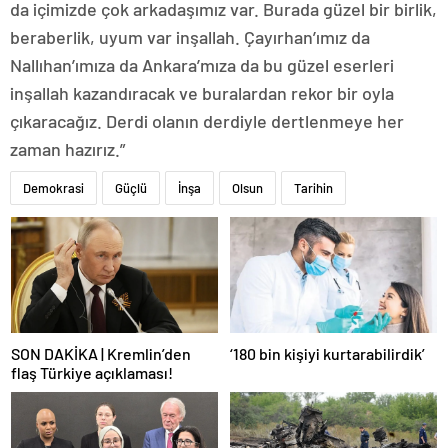
da içimizde çok arkadaşımız var. Burada güzel bir birlik,
beraberlik, uyum var inşallah. Çayırhan’ımız da
Nallıhan’ımıza da Ankara’mıza da bu güzel eserleri
inşallah kazandıracak ve buralardan rekor bir oyla
çıkaracağız. Derdi olanın derdiyle dertlenmeye her
zaman hazırız.”
Demokrasi
Güçlü
İnşa
Olsun
Tarihin
SON DAKİKA | Kremlin’den
‘180 bin kişiyi kurtarabilirdik’
flaş Türkiye açıklaması!