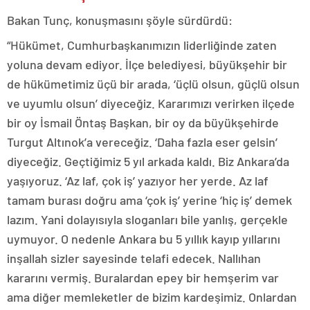
Bakan Tunç, konuşmasını şöyle sürdürdü:
“Hükümet, Cumhurbaşkanımızın liderliğinde zaten
yoluna devam ediyor. İlçe belediyesi, büyükşehir bir
de hükümetimiz üçü bir arada, ‘üçlü olsun, güçlü olsun
ve uyumlu olsun’ diyeceğiz. Kararımızı verirken ilçede
bir oy İsmail Öntaş Başkan, bir oy da büyükşehirde
Turgut Altınok’a vereceğiz. ‘Daha fazla eser gelsin’
diyeceğiz. Geçtiğimiz 5 yıl arkada kaldı. Biz Ankara’da
yaşıyoruz. ‘Az laf, çok iş’ yazıyor her yerde. Az laf
tamam burası doğru ama ‘çok iş’ yerine ‘hiç iş’ demek
lazım. Yani dolayısıyla sloganları bile yanlış, gerçekle
uymuyor. O nedenle Ankara bu 5 yıllık kayıp yıllarını
inşallah sizler sayesinde telafi edecek. Nallıhan
kararını vermiş. Buralardan epey bir hemşerim var
ama diğer memleketler de bizim kardeşimiz. Onlardan