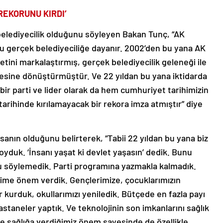
REKORUNU KIRDI’
belediyecilik olduğunu söyleyen Bakan Tunç, “AK
nu gerçek belediyeciliğe dayanır. 2002’den bu yana AK
etini markalaştırmış, gerçek belediyecilik geleneği ile
mlesine dönüştürmüştür. Ve 22 yıldan bu yana iktidarda
bir parti ve lider olarak da hem cumhuriyet tarihimizin
rihinde kırılamayacak bir rekora imza atmıştır” diye
sanın olduğunu belirterek, “Tabii 22 yıldan bu yana biz
oyduk. ‘İnsanı yaşat ki devlet yaşasın’ dedik. Bunu
u söylemedik. Parti programına yazmakla kalmadık.
time önem verdik. Gençlerimize, çocuklarımızın
kurduk, okullarımızı yeniledik. Bütçede en fazla payı
staneler yaptık. Ve teknolojinin son imkanlarını sağlık
 sağlığa verdiğimiz önem sayesinde de özellikle