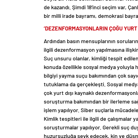
de kazandı. Şimdi 18’inci seçim var, Çank
bir milli irade bayramı, demokrasi bayr
‘DEZENFORMASYONLARIN ÇOĞU YURT D
Ardından basın mensuplarının soruları
ilgili dezenformasyon yapılmasına iliş
Suç unsuru olanlar, kimliği tespit edile
konuda özellikle sosyal medya yoluyla ha
bilgiyi yayma suçu bakımından çok sayı
tutuklama da gerçekleşti. Sosyal medya
çok yurt dışı kaynaklı dezenformasyonlar 
soruşturma bakımından bir ilerleme sağ
işlem yapılıyor. Siber suçlarla mücade
Kimlik tespitleri ile ilgili de çalışmalar ya
soruşturmalar yapılıyor. Gerekli suç d
huzursuzluğa sevk edecek, kin ve düş