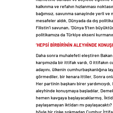
kalkınma ve refahın hızlanması noktasın
bağımsız, savunma sanayinde yerli ve 
mesafeler aldık. Dünyada da dış politi
Filistin’i savunan, ‘Dünya 5’ten büyüktür
politikamıza da Türkiye ekseni kurmanın 
‘HEPSİ BİRBİRİNİN ALEYHİNDE KONUŞ
Daha sonra muhalefeti eleştiren Bakan 
karşımızda bir ittifak vardı. O ittifak
adayını, ülkenin cumhurbaşkanlığına layı
görmediler, bir kenara ittiler. Sonra on
Her partinin başkanı birer yardımcıydı. K
aleyhinde konuşmaya başladılar. Demek 
hemen kavgaya başlayacaklarmış. İktid
paylaşamayan iktidarı mı paylaşacaktı? M
böyle bir riske sokmadan Cumhur İttifa