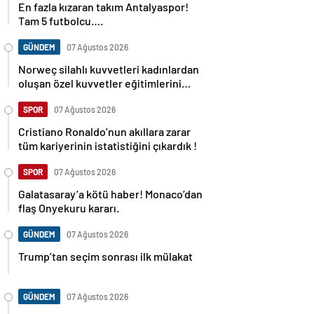
Tam 5 futbolcu….
GÜNDEM
07 Ağustos 2026
Norweç silahlı kuvvetleri kadınlardan
oluşan özel kuvvetler eğitimlerini
başlattı.
SPOR
07 Ağustos 2026
Cristiano Ronaldo’nun akıllara zarar
tüm kariyerinin istatistiğini çıkardık !
SPOR
07 Ağustos 2026
Galatasaray’a kötü haber! Monaco’dan
flaş Onyekuru kararı.
GÜNDEM
07 Ağustos 2026
Trump’tan seçim sonrası ilk mülakat
GÜNDEM
07 Ağustos 2026
Avusturya başbakanı Sebastian Kurz