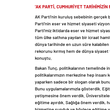
‘AK PARTİ, CUMHURİYET TARİHİMİZİN 
AK Parti’nin kuruluş sebebinin gerçek 
Parti’nin eser ve hizmet siyaseti vizyo
Parti’miz iktidarda eser ve hizmet siyas
tüm ülke sathına yayılan bir icraat ha
dünya tarihinde en uzun süre kalabilen 
rekorunu kırmış hem de dünya siyaset ta
konuştu.
Bakan Tunç, politikalarının temelinde in
politikalarımızın merkezine hep insanı k
yaparken sadece bir slogan olarak bun
Bunu uygulamalarımızla gösterdik. Eği
yetişmesine önem verdik. Üniversiteler 
eğitime ayırdık. Sağlığa önem verdik, ha
hizmetine sunduk ve böylece eğitime ve