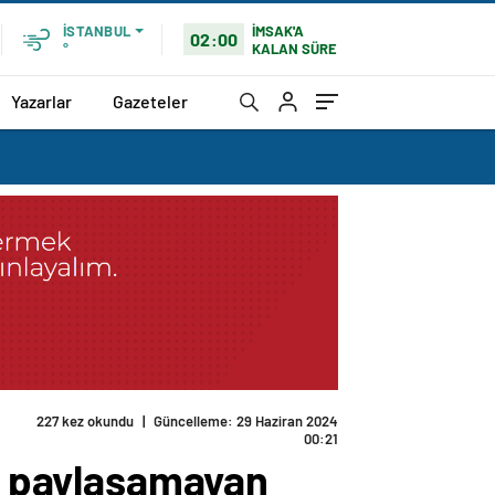
İMSAK'A
İSTANBUL
02:00
KALAN SÜRE
°
Yazarlar
Gazeteler
ti paylaşamayan