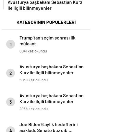
ile ilgili bilinmeyenler
KATEGORİNİN POPÜLERLERİ
Trump’tan seçim sonrası ilk
mülakat
1
8041 kez okundu
Avusturya başbakanı Sebastian
Kurz ile ilgili bilinmeyenler
2
5039 kez okundu
Avusturya başbakanı Sebastian
Kurz ile ilgili bilinmeyenler
3
4954 kez okundu
Joe Biden 6 aylık hedeflerini
açıkladı. Senato buz gibi…
4