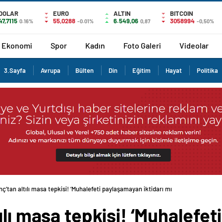
DOLAR
EURO
ALTIN
BITCOIN
47,7115
55,0288
6.549,06
3058994
0.16%
-0.01%
0,87
-0,50%
Ekonomi
Spor
Kadın
Foto Galeri
Videolar
3.Sayfa
Avrupa
Bülten
Din
Eğitim
Hayat
Politika
ç’tan altılı masa tepkisi! ‘Muhalefeti paylaşamayan iktidarı mı paylaşacaktı?’
ılı masa tepkisi! ‘Muhalefe