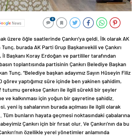
0
News
k üzere öğle saatlerinde Çankırı’ya geldi. İlk olarak AK
en Tunç, burada AK Parti Grup Başkanvekili ve Çankırı
İl Başkanı Koray Erdoğan ve partililer tarafından
 basın toplantısında partisinin Çankırı Belediye Başkan
kan Tunç, “Belediye başkan adayımız Sayın Hüseyin Filiz
 O görev yaptığımız süre içinde ben yakinen şahidim,
tutumu gerekse Çankırı ile ilgili sürekli bir şeyler
e ve kalkınması için yoğun bir gayretine şahidiz.
, yeni iş sahalarının burada açılması ile ilgili olarak
dı. Tüm bunların hayata geçmesi noktasındaki çabalarına
eyimiz Çankırı için bir fırsat olur. Ve Çankırı’nın da bu
Çankırı’nın özellikle yerel yönetimler anlamında
ceğiz” dedi.