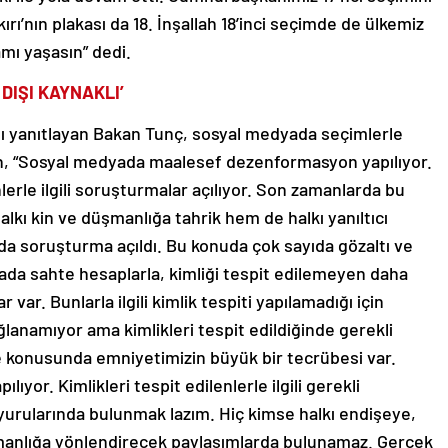
ırı’nın plakası da 18. İnşallah 18’inci seçimde de ülkemiz
amı yaşasın” dedi.
IŞI KAYNAKLI’
nı yanıtlayan Bakan Tunç, sosyal medyada seçimlerle
kin, “Sosyal medyada maalesef dezenformasyon yapılıyor.
nlerle ilgili soruşturmalar açılıyor. Son zamanlarda bu
lkı kin ve düşmanlığa tahrik hem de halkı yanıltıcı
da soruşturma açıldı. Bu konuda çok sayıda gözaltı ve
da sahte hesaplarla, kimliği tespit edilemeyen daha
var. Bunlarla ilgili kimlik tespiti yapılamadığı için
lanamıyor ama kimlikleri tespit edildiğinde gerekli
le konusunda emniyetimizin büyük bir tecrübesi var.
pılıyor. Kimlikleri tespit edilenlerle ilgili gerekli
uyurularında bulunmak lazım. Hiç kimse halkı endişeye,
manlığa yönlendirecek paylaşımlarda bulunamaz. Gerçek