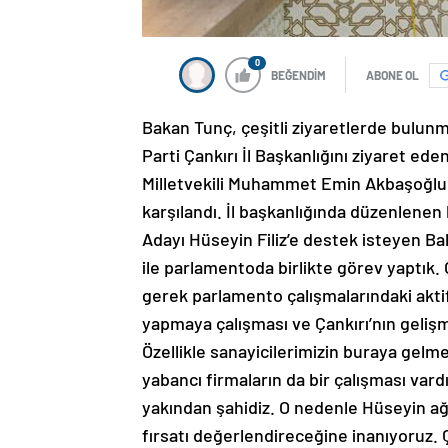
0
BEĞENDİM
ABONE OL
Bakan Tunç, çeşitli ziyaretlerde bulunma
Parti Çankırı İl Başkanlığını ziyaret ed
Milletvekili Muhammet Emin Akbaşoğlu, 
karşılandı. İl başkanlığında düzenlenen
Adayı Hüseyin Filiz’e destek isteyen Ba
ile parlamentoda birlikte görev yaptık.
gerek parlamento çalışmalarındaki aktif 
yapmaya çalışması ve Çankırı’nın gelişm
Özellikle sanayicilerimizin buraya gelmesi
yabancı firmaların da bir çalışması var
yakından şahidiz. O nedenle Hüseyin ağab
fırsatı değerlendireceğine inanıyoruz. 
yapılacak projelerine bizler destek vere