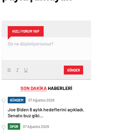
HIZLI YORUM YAP
GÖNDER
SON DAKİKA
HABERLERİ
GÜNDEM
07 Ağustos 2026
Joe Biden 6 aylık hedeflerini açıkladı.
Senato buz gibi…
SPOR
07 Ağustos 2026
En fazla kızaran takım Antalyaspor!