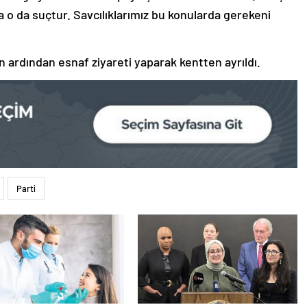
 o da suçtur. Savcılıklarımız bu konularda gerekeni
 ardından esnaf ziyareti yaparak kentten ayrıldı.
Parti
 kişiyi kurtarabilirdik’
ABD’li senatörden Rümeysa