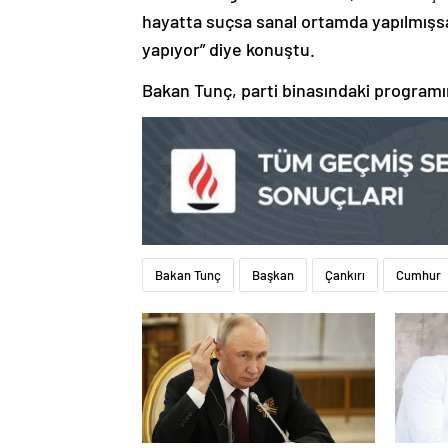
hayatta suçsa sanal ortamda yapılmışsa
yapıyor” diye konuştu.
Bakan Tunç, parti binasındaki programın
Bakan Tunç
Başkan
Çankırı
Cumhur
SON DAKİKA | Kremlin’den flaş
‘180 bin