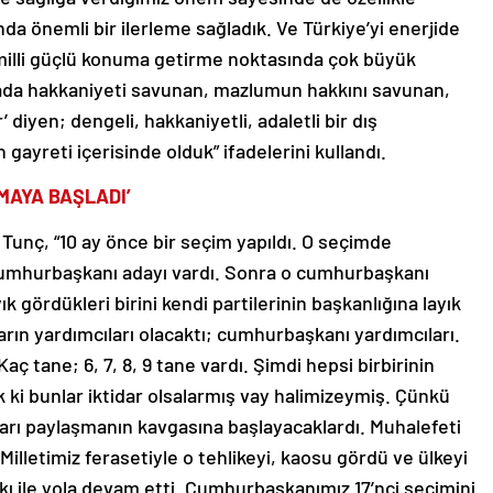
da önemli bir ilerleme sağladık. Ve Türkiye’yi enerjide
milli güçlü konuma getirme noktasında çok büyük
kada hakkaniyeti savunan, mazlumun hakkını savunan,
’ diyen; dengeli, hakkaniyetli, adaletli bir dış
gayreti içerisinde olduk” ifadelerini kullandı.
MAYA BAŞLADI’
Tunç, “10 ay önce bir seçim yapıldı. O seçimde
ın cumhurbaşkanı adayı vardı. Sonra o cumhurbaşkanı
k gördükleri birini kendi partilerinin başkanlığına layık
ların yardımcıları olacaktı; cumhurbaşkanı yardımcıları.
aç tane; 6, 7, 8, 9 tane vardı. Şimdi hepsi birbirinin
ki bunlar iktidar olsalarmış vay halimizeymiş. Çünkü
arı paylaşmanın kavgasına başlayacaklardı. Muhalefeti
illetimiz ferasetiyle o tehlikeyi, kaosu gördü ve ülkeyi
kı ile yola devam etti. Cumhurbaşkanımız 17’nci seçimini