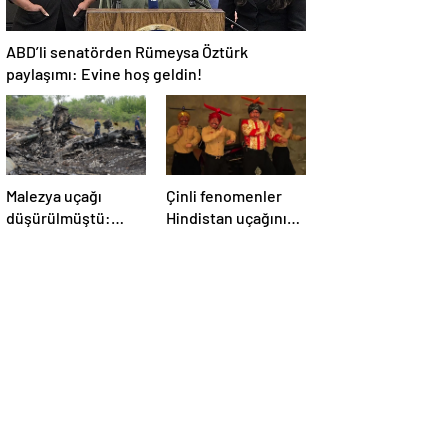
ABD’li senatörden Rümeysa Öztürk
paylaşımı: Evine hoş geldin!
Malezya uçağı
Çinli fenomenler
düşürülmüştü:
Hindistan uçağının
Rusya sorumlu
düşmesiyle dalga
tutuldu
geçti: ‘YENİ UÇAĞIM
DÜŞÜRÜLDÜ’