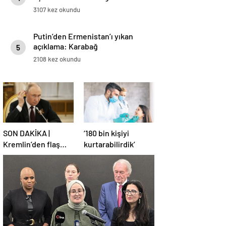
3107 kez okundu
Putin’den Ermenistan’ı yıkan
açıklama: Karabağ
5
Azerbaycan’ın ayrılmaz bir
2108 kez okundu
parçasıdır!
SON DAKİKA |
‘180 bin kişiyi
Kremlin’den flaş
kurtarabilirdik’
Türkiye açıklaması!