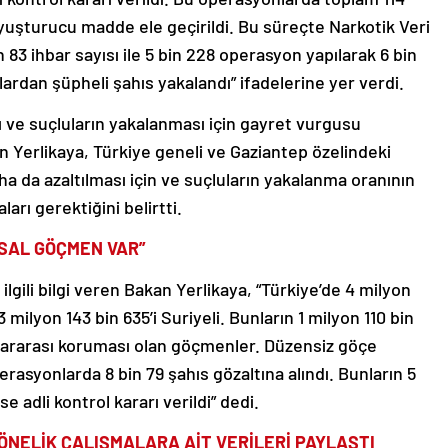
yuşturucu madde ele geçirildi. Bu süreçte Narkotik Veri
83 ihbar sayısı ile 5 bin 228 operasyon yapılarak 6 bin
çlardan şüpheli şahıs yakalandı” ifadelerine yer verdi.
sı ve suçluların yakalanması için gayret vurgusu
kan Yerlikaya, Türkiye geneli ve Gaziantep özelindeki
ha da azaltılması için ve suçluların yakalanma oranının
arı gerektiğini belirtti.
YASAL GÖÇMEN VAR”
 ilgili bilgi veren Bakan Yerlikaya, “Türkiye’de 4 milyon
milyon 143 bin 635’i Suriyeli. Bunların 1 milyon 110 bin
luslararası koruması olan göçmenler. Düzensiz göçe
erasyonlarda 8 bin 79 şahıs gözaltına alındı. Bunların 5
se adli kontrol kararı verildi” dedi.
ÖNELİK ÇALIŞMALARA AİT VERİLERİ PAYLAŞTI