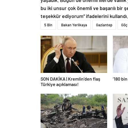
yaşadık. Bugün de önemli illerde valilik
bu iki unsur çok önemli ve başarılı bir 
teşekkür ediyorum” ifadelerini kullandı
5 Bin
Bakan Yerlikaya
Gaziantep
Göç
SON DAKİKA | Kremlin’den flaş
‘180 bin
Türkiye açıklaması!