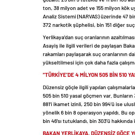
ton, 38 milyon adet ve 155 milyon kök u
Analiz Sistemi (NARVAS) üzerinde 47 bin 
372 narkotik şüphelisi, bin 151 diğer su
Yerlikaya’dan suç oranlarının azaltılma
Asayiş ile ilgili verileri de paylaşan Ba
rakamları paylaşarak suç oranlarının da
yükseltilmesi için çok daha fazla çalışmal
“TÜRKİYE’DE 4 MİLYON 505 BİN 510 
Düzensiz göçle ilgili yapılan çalışmalarla
505 bin 510 yasal göçmen var. Bunların 3 
881’i ikamet izinli, 250 bin 994’ü ise u
yönelik 6 bin 8 operasyon yapıldı. Bu op
bin 46’sı tutuklandı, bin 303’ü hakkında i
BAKAN YERLİKAYA, DÜZENSİZ GÖÇE Y