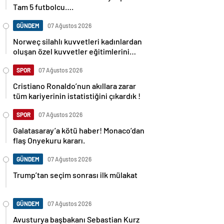
Tam 5 futbolcu….
GÜNDEM
07 Ağustos 2026
Norweç silahlı kuvvetleri kadınlardan
oluşan özel kuvvetler eğitimlerini
başlattı.
SPOR
07 Ağustos 2026
Cristiano Ronaldo’nun akıllara zarar
tüm kariyerinin istatistiğini çıkardık !
SPOR
07 Ağustos 2026
Galatasaray’a kötü haber! Monaco’dan
flaş Onyekuru kararı.
GÜNDEM
07 Ağustos 2026
Trump’tan seçim sonrası ilk mülakat
GÜNDEM
07 Ağustos 2026
Avusturya başbakanı Sebastian Kurz