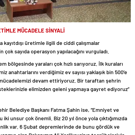
ETİMLE MÜCADELE SİNYALİ
ayıtdışı üretimle ilgili de ciddi çalışmalar
için çok sayıda operasyon yapılacağını vurguladı.
 bölgesinde yaraları çok hızlı sarıyoruz. İlk kuraları
miz anahtarlarını verdiğimiz ev sayısı yaklaşık bin 500’e
li mücadelemizi devam ettiriyoruz. Bir taraftan şehrin
steklerinizle elimizden geleni yapmaya gayret ediyoruz”
ir Belediye Başkanı Fatma Şahin ise, “Emniyet ve
 iki unsur çok önemli. Biz 20 yıl önce yola çıktığımızda
nlik var. 6 Şubat depremlerinde de bunu gördük ve