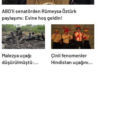
ABD’li senatörden Rümeysa Öztürk
paylaşımı: Evine hoş geldin!
Malezya uçağı
Çinli fenomenler
düşürülmüştü:
Hindistan uçağının
Rusya sorumlu
düşmesiyle dalga
tutuldu
geçti: ‘YENİ UÇAĞIM
DÜŞÜRÜLDÜ’