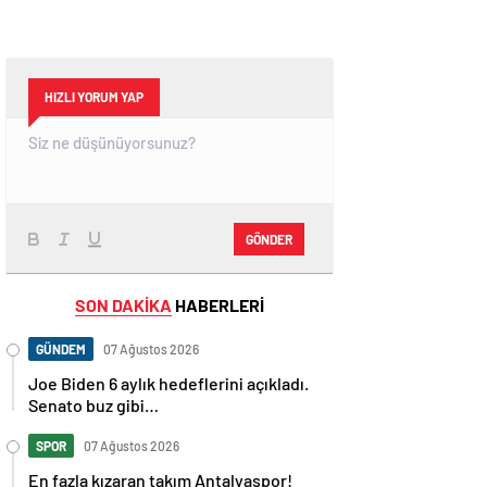
HIZLI YORUM YAP
GÖNDER
SON DAKİKA
HABERLERİ
GÜNDEM
07 Ağustos 2026
Joe Biden 6 aylık hedeflerini açıkladı.
Senato buz gibi…
SPOR
07 Ağustos 2026
En fazla kızaran takım Antalyaspor!