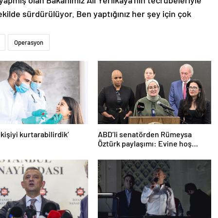
 yapmış olan Bakanımız Ali Yerlikaya’nın tecrübeleriyle
şekilde sürdürülüyor. Ben yaptığınız her şey için çok
.
Operasyon
 kişiyi kurtarabilirdik’
ABD’li senatörden Rümeysa
Öztürk paylaşımı: Evine hoş
geldin!