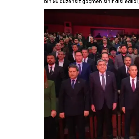
bin 96 düzensiz göçmen sınır dışı edildi