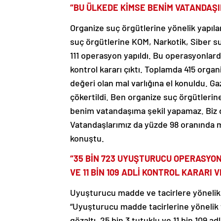
“BU ÜLKEDE KİMSE BENİM VATANDAŞ
Organize suç örgütlerine yönelik yapıl
suç örgütlerine KOM, Narkotik, Siber su
111 operasyon yapıldı. Bu operasyonlarda 
kontrol kararı çıktı. Toplamda 415 orga
değeri olan mal varlığına el konuldu. 
çökertildi. Ben organize suç örgütleri
benim vatandaşıma şekil yapamaz. Biz 
Vatandaşlarımız da yüzde 98 oranında me
konuştu.
“35 BİN 723 UYUŞTURUCU OPERASYONU
VE 11 BİN 109 ADLİ KONTROL KARARI V
Uyuşturucu madde ve tacirlere yönelik
“Uyuşturucu madde tacirlerine yönelik 
gözaltı, 25 bin 3 tutuklu ve 11 bin 109 a