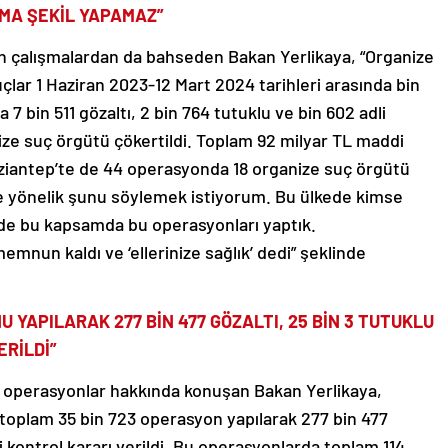
IMA ŞEKİL YAPAMAZ”
an çalışmalardan da bahseden Bakan Yerlikaya, “Organize
çlar 1 Haziran 2023-12 Mart 2024 tarihleri arasında bin
7 bin 511 gözaltı, 2 bin 764 tutuklu ve bin 602 adli
nize suç örgütü çökertildi. Toplam 92 milyar TL maddi
Gaziantep’te de 44 operasyonda 18 organize suç örgütü
ne yönelik şunu söylemek istiyorum. Bu ülkede kimse
de bu kapsamda bu operasyonları yaptık.
mnun kaldı ve ‘ellerinize sağlık’ dedi” şeklinde
 YAPILARAK 277 BİN 477 GÖZALTI, 25 BİN 3 TUTUKLU
ERİLDİ”
 operasyonlar hakkında konuşan Bakan Yerlikaya,
toplam 35 bin 723 operasyon yapılarak 277 bin 477
dli kontrol kararı verildi. Bu operasyonlarda toplam 114