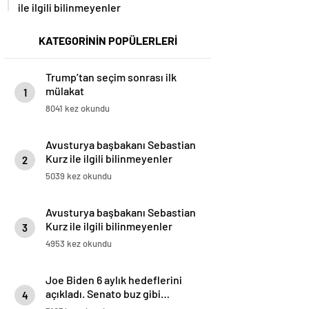
ile ilgili bilinmeyenler
KATEGORİNİN POPÜLERLERİ
Trump’tan seçim sonrası ilk
mülakat
1
8041 kez okundu
Avusturya başbakanı Sebastian
Kurz ile ilgili bilinmeyenler
2
5039 kez okundu
Avusturya başbakanı Sebastian
Kurz ile ilgili bilinmeyenler
3
4953 kez okundu
Joe Biden 6 aylık hedeflerini
açıkladı. Senato buz gibi…
4