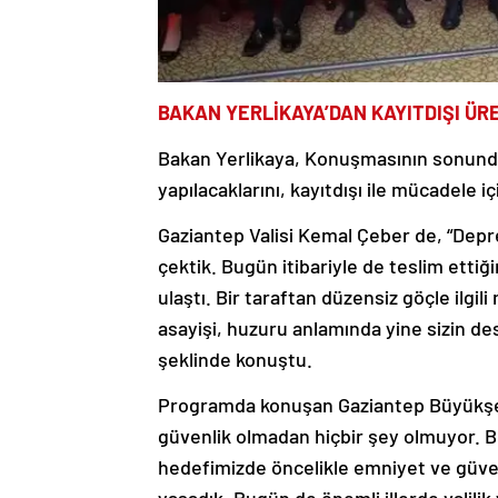
BAKAN YERLİKAYA’DAN KAYITDIŞI ÜR
Bakan Yerlikaya, Konuşmasının sonunda k
yapılacaklarını, kayıtdışı ile mücadele 
Gaziantep Valisi Kemal Çeber de, “Deprem
çektik. Bugün itibariyle de teslim ettiği
ulaştı. Bir taraftan düzensiz göçle ilgi
asayişi, huzuru anlamında yine sizin de
şeklinde konuştu.
Programda konuşan Gaziantep Büyükşeh
güvenlik olmadan hiçbir şey olmuyor. Bu
hedefimizde öncelikle emniyet ve güve