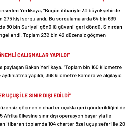
ahseden Yerlikaya, “Bugün itibariyle 30 büyükşehirde
n 275 kişi sorgulandı. Bu sorgulamalarda 64 bin 639
e 80 bin Suriyeli gönüllü güvenli geri döndü. Sınırdan
engellendi. Toplam 232 bin 42 düzensiz göçmen
 ÖNEMLİ ÇALIŞMALAR YAPILDI”
i de paylaşan Bakan Yerlikaya, “Toplam bin 160 kilometre
e aydınlatma yapıldı. 368 kilometre kamera ve algılayıcı
 UÇUŞ İLE SINIR DIŞI EDİLDİ”
üzensiz göçmenin charter uçakla geri gönderildiğini de
25 Afrika ülkesine sınır dışı operasyon başarıyla ile
den itibaren toplamda 104 charter özel uçuş seferi ile 20