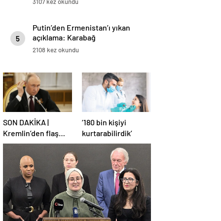
3107 kez okundu
Putin’den Ermenistan’ı yıkan
açıklama: Karabağ
5
Azerbaycan’ın ayrılmaz bir
2108 kez okundu
parçasıdır!
SON DAKİKA |
‘180 bin kişiyi
Kremlin’den flaş
kurtarabilirdik’
Türkiye açıklaması!