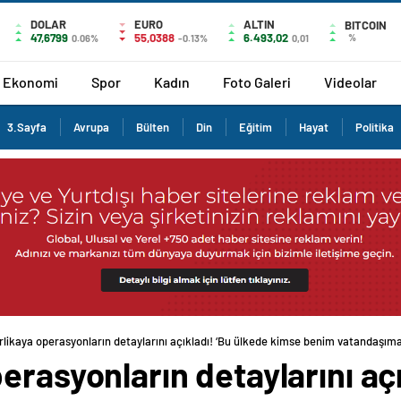
DOLAR
EURO
ALTIN
BITCOIN
47,6799
55,0388
6.493,02
%
0.06%
-0.13%
0,01
Ekonomi
Spor
Kadın
Foto Galeri
Videolar
3.Sayfa
Avrupa
Bülten
Din
Eğitim
Hayat
Politika
likaya operasyonların detaylarını açıkladı! ‘Bu ülkede kimse benim vatandaşım
erasyonların detaylarını açı