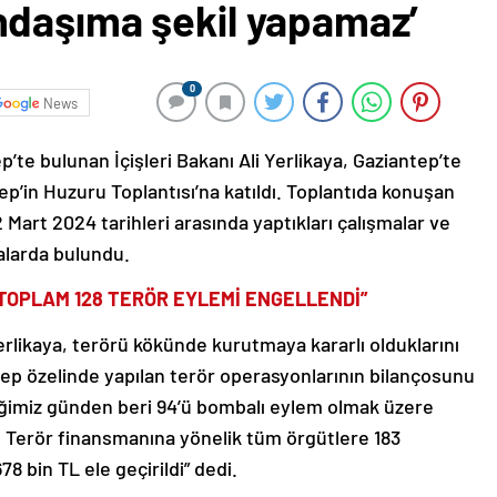
daşıma şekil yapamaz’
0
News
p’te bulunan İçişleri Bakanı Ali Yerlikaya, Gaziantep’te
p’in Huzuru Toplantısı’na katıldı. Toplantıda konuşan
2 Mart 2024 tarihleri arasında yaptıkları çalışmalar ve
malarda bulundu.
TOPLAM 128 TERÖR EYLEMİ ENGELLENDİ”
Yerlikaya, terörü kökünde kurutmaya kararlı olduklarını
tep özelinde yapılan terör operasyonlarının bilançosunu
diğimiz günden beri 94’ü bombalı eylem olmak üzere
. Terör finansmanına yönelik tüm örgütlere 183
 bin TL ele geçirildi” dedi.