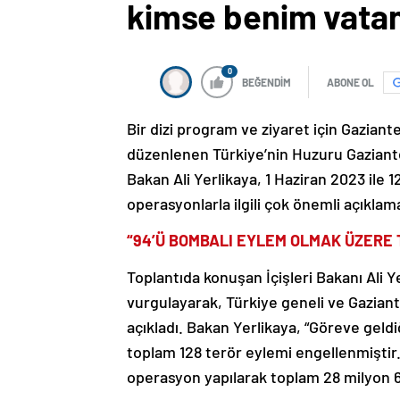
kimse benim vatan
0
BEĞENDİM
ABONE OL
Bir dizi program ve ziyaret için Gaziante
düzenlenen Türkiye’nin Huzuru Gaziante
Bakan Ali Yerlikaya, 1 Haziran 2023 ile 1
operasyonlarla ilgili çok önemli açıkla
“94’Ü BOMBALI EYLEM OLMAK ÜZERE 
Toplantıda konuşan İçişleri Bakanı Ali 
vurgulayarak, Türkiye geneli ve Gazian
açıkladı. Bakan Yerlikaya, “Göreve gel
toplam 128 terör eylemi engellenmiştir
operasyon yapılarak toplam 28 milyon 678