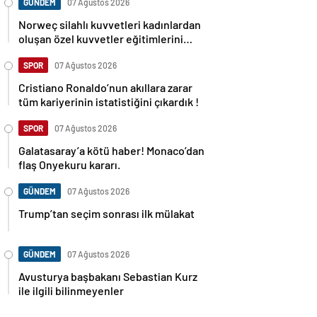
GÜNDEM
07 Ağustos 2026
Norweç silahlı kuvvetleri kadınlardan
oluşan özel kuvvetler eğitimlerini
başlattı.
SPOR
07 Ağustos 2026
Cristiano Ronaldo’nun akıllara zarar
tüm kariyerinin istatistiğini çıkardık !
SPOR
07 Ağustos 2026
Galatasaray’a kötü haber! Monaco’dan
flaş Onyekuru kararı.
GÜNDEM
07 Ağustos 2026
Trump’tan seçim sonrası ilk mülakat
GÜNDEM
07 Ağustos 2026
Avusturya başbakanı Sebastian Kurz
ile ilgili bilinmeyenler