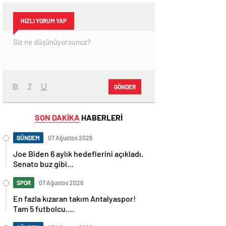
HIZLI YORUM YAP
GÖNDER
SON DAKİKA
HABERLERİ
GÜNDEM
07 Ağustos 2026
Joe Biden 6 aylık hedeflerini açıkladı.
Senato buz gibi…
SPOR
07 Ağustos 2026
En fazla kızaran takım Antalyaspor!
Tam 5 futbolcu….