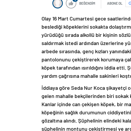
BEĞENDİM
ABONE OL
Olay 16 Mart Cumartesi gece saatlerind
beslediği köpeklerini sokakta dolaştırm
yürüdüğü sırada alkollü bir kişinin sözl
saldırmak istedi ardından üzerlerine yü
arbede sırasında, genç kızları yanındak
pantolonunu çekiştirerek korumaya çalı
köpek tarafından ısırıldığını iddia etti.
yardım çağrısına mahalle sakinleri koştu
İddiaya göre Seda Nur Koca şikayetçi o
gelen mahalle bekçilerinden biri sokak k
Kanlar içinde can çekişen köpek, bir ma
köpeğinin sağlık durumunun ciddiyetini 
gözaltına alındı. Şüphelinin elindeki ka
şüphelinin montunu çekiştirmesi ve a