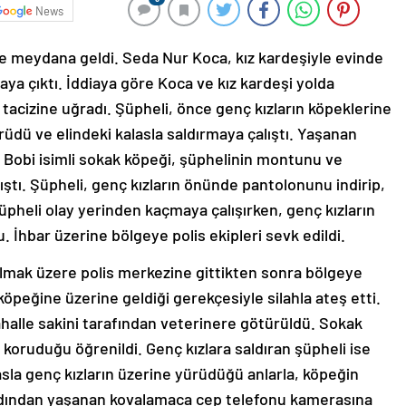
News
e meydana geldi. Seda Nur Koca, kız kardeşiyle evinde
aya çıktı. İddiaya göre Koca ve kız kardeşi yolda
ü tacizine uğradı. Şüpheli, önce genç kızların köpeklerine
rüdü ve elindeki kalasla saldırmaya çalıştı. Yaşanan
i Bobi isimli sokak köpeği, şüphelinin montunu ve
ştı. Şüpheli, genç kızların önünde pantolonunu indirip,
 Şüpheli olay yerinden kaçmaya çalışırken, genç kızların
. İhbar üzerine bölgeye polis ekipleri sevk edildi.
lmak üzere polis merkezine gittikten sonra bölgeye
öpeğine üzerine geldiği gerekçesiyle silahla ateş etti.
halle sakini tarafından veterinere götürüldü. Sokak
koruduğu öğrenildi. Genç kızlara saldıran şüpheli ise
lasla genç kızların üzerine yürüdüğü anlarla, köpeğin
rdından yaşanan kovalamaca cep telefonu kamerasına