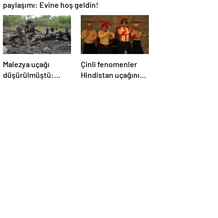
paylaşımı: Evine hoş geldin!
Malezya uçağı
Çinli fenomenler
düşürülmüştü:
Hindistan uçağının
Rusya sorumlu
düşmesiyle dalga
tutuldu
geçti: ‘YENİ UÇAĞIM
DÜŞÜRÜLDÜ’