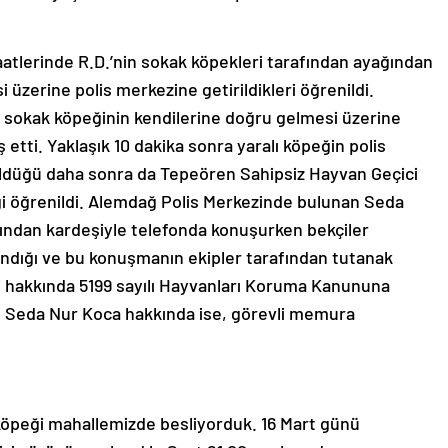
aatlerinde R.D.’nin sokak köpekleri tarafından ayağından
i üzerine polis merkezine getirildikleri öğrenildi.
 4 sokak köpeğinin kendilerine doğru gelmesi üzerine
 etti. Yaklaşık 10 dakika sonra yaralı köpeğin polis
üldüğü daha sonra da Tepeören Sahipsiz Hayvan Geçici
ği öğrenildi. Alemdağ Polis Merkezinde bulunan Seda
ından kardeşiyle telefonda konuşurken bekçiler
landığı ve bu konuşmanın ekipler tarafından tutanak
kçi hakkında 5199 sayılı Hayvanları Koruma Kanununa
n Seda Nur Koca hakkında ise, görevli memura
köpeği mahallemizde besliyorduk. 16 Mart günü