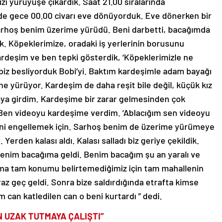
zi yürüyüşe çıkardık. Saat 21.00 sıralarında
 de gece 00.00 civarı eve dönüyorduk. Eve dönerken bir
sarhoş benim üzerime yürüdü. Beni darbetti, bacağımda
ik. Köpeklerimize, oradaki iş yerlerinin borusunu
 kardeşim ve ben tepki gösterdik, ‘Köpeklerimizle ne
 biz besliyorduk Bobi’yi. Baktım kardeşimle adam bayağı
ne yürüyor. Kardeşim de daha reşit bile değil, küçük kız
aya girdim. Kardeşime bir zarar gelmesinden çok
Ben videoyu kardeşime verdim. ‘Ablacığım sen videoyu
ini engellemek için. Sarhoş benim de üzerime yürümeye
Yerden kalası aldı. Kalası salladı biz geriye çekildik.
benim bacağıma geldi. Benim bacağım şu an yaralı ve
 ama tam konumu belirtemediğimiz için tam mahallenin
iraz geç geldi. Sonra bize saldırdığında etrafta kimse
can katledilen can o beni kurtardı ” dedi.
 UZAK TUTMAYA ÇALIŞTI”