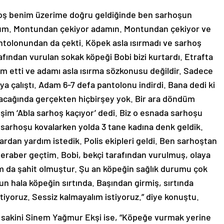
ş benim üzerime doğru geldiğinde ben sarhoşun
yorum. Montundan çekiyor adamın. Montundan çekiyor ve
ntolonundan da çekti. Köpek asla ısırmadı ve sarhoş
arafından vurulan sokak köpeği Bobi bizi kurtardı. Etrafta
m etti ve adamı asla ısırma sözkonusu değildir. Sadece
çalıştı. Adam 6-7 defa pantolonu indirdi. Bana dedi ki
 Bacağında gerçekten hiçbirşey yok. Bir ara döndüm
şim ‘Abla sarhoş kaçıyor’ dedi. Biz o esnada sarhoşu
z sarhoşu kovalarken yolda 3 tane kadına denk geldik.
lardan yardım istedik. Polis ekipleri geldi. Ben sarhoştan
 beraber geçtim. Bobi, bekçi tarafından vurulmuş, olaya
m da şahit olmuştur. Şu an köpeğin sağlık durumu çok
n hala köpeğin sırtında. Başından girmiş, sırtında
tiyoruz. Sessiz kalmayalım istiyoruz.” diye konuştu.
 sakini Sinem Yağmur Ekşi ise, “Köpeğe vurmak yerine