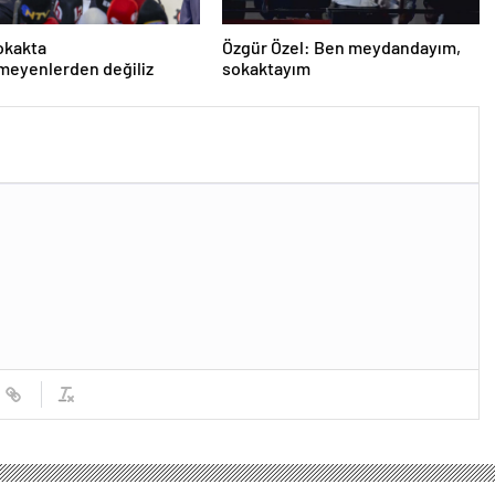
okakta
Özgür Özel: Ben meydandayım,
meyenlerden değiliz
sokaktayım