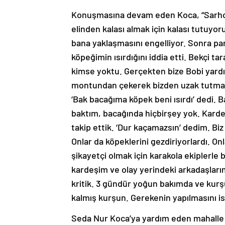
Konuşmasına devam eden Koca, “Sarho
elinden kalası almak için kalası tutu
bana yaklaşmasını engelliyor. Sonra pa
köpeğimin ısırdığını iddia etti. Bekçi t
kimse yoktu. Gerçekten bize Bobi yardı
montundan çekerek bizden uzak tutmaya 
‘Bak bacağıma köpek beni ısırdı’ dedi.
baktım, bacağında hiçbirşey yok. Karde
takip ettik. ‘Dur kaçamazsın’ dedim. Bi
Onlar da köpeklerini gezdiriyorlardı. On
şikayetçi olmak için karakola ekiplerle
kardeşim ve olay yerindeki arkadaşları
kritik. 3 gündür yoğun bakımda ve kurşu
kalmış kurşun. Gerekenin yapılmasını is
Seda Nur Koca’ya yardım eden mahalle