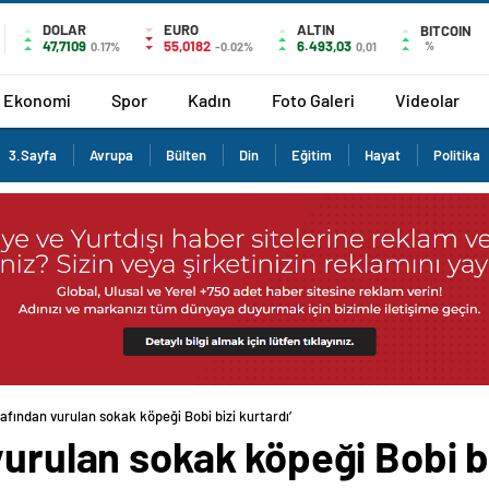
DOLAR
EURO
ALTIN
BITCOIN
47,7109
55,0182
6.493,03
%
0.17%
-0.02%
0,01
Ekonomi
Spor
Kadın
Foto Galeri
Videolar
3.Sayfa
Avrupa
Bülten
Din
Eğitim
Hayat
Politika
rafından vurulan sokak köpeği Bobi bizi kurtardı’
vurulan sokak köpeği Bobi bi