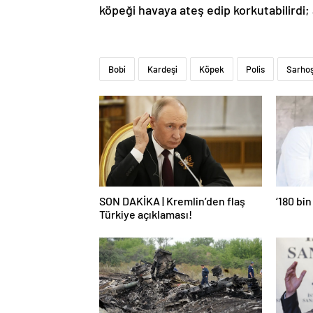
köpeği havaya ateş edip korkutabilirdi
Bobi
Kardeşi
Köpek
Polis
Sarho
SON DAKİKA | Kremlin’den flaş
‘180 bin
Türkiye açıklaması!