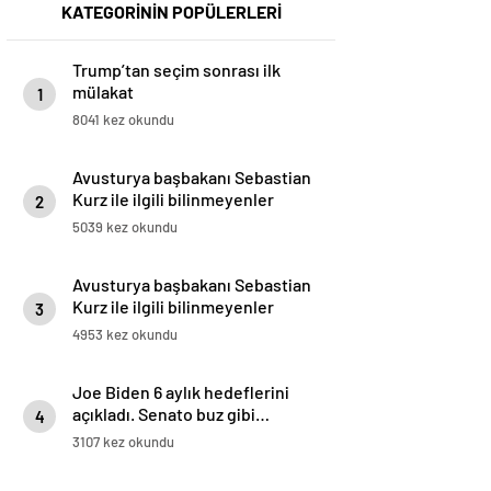
KATEGORİNİN POPÜLERLERİ
Trump’tan seçim sonrası ilk
mülakat
1
8041 kez okundu
Avusturya başbakanı Sebastian
Kurz ile ilgili bilinmeyenler
2
5039 kez okundu
Avusturya başbakanı Sebastian
Kurz ile ilgili bilinmeyenler
3
4953 kez okundu
Joe Biden 6 aylık hedeflerini
açıkladı. Senato buz gibi…
4
3107 kez okundu