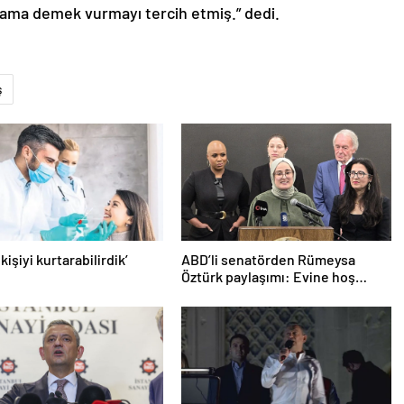
; ama demek vurmayı tercih etmiş.” dedi.
ş
 kişiyi kurtarabilirdik’
ABD’li senatörden Rümeysa
Öztürk paylaşımı: Evine hoş
geldin!