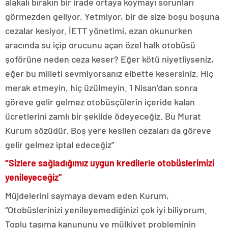
alakalı bırakın bir irade ortaya koymayı sorunları
görmezden geliyor. Yetmiyor, bir de size boşu boşuna
cezalar kesiyor. İETT yönetimi, ezan okunurken
aracında su içip orucunu açan özel halk otobüsü
şoförüne neden ceza keser? Eğer kötü niyetliyseniz,
eğer bu milleti sevmiyorsanız elbette kesersiniz. Hiç
merak etmeyin, hiç üzülmeyin. 1 Nisan’dan sonra
göreve gelir gelmez otobüsçülerin içeride kalan
ücretlerini zamlı bir şekilde ödeyeceğiz. Bu Murat
Kurum sözüdür. Boş yere kesilen cezaları da göreve
gelir gelmez iptal edeceğiz”
“Sizlere sağladığımız uygun kredilerle otobüslerimizi
yenileyeceğiz”
Müjdelerini saymaya devam eden Kurum,
“Otobüslerinizi yenileyemediğinizi çok iyi biliyorum.
Toplu taşıma kanununu ve mülkiyet probleminin