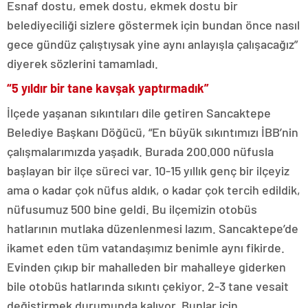
Esnaf dostu, emek dostu, ekmek dostu bir
belediyeciliği sizlere göstermek için bundan önce nasıl
gece gündüz çalıştıysak yine aynı anlayışla çalışacağız”
diyerek sözlerini tamamladı.
“5 yıldır bir tane kavşak yaptırmadık”
İlçede yaşanan sıkıntıları dile getiren Sancaktepe
Belediye Başkanı Döğücü, “En büyük sıkıntımızı İBB’nin
çalışmalarımızda yaşadık. Burada 200.000 nüfusla
başlayan bir ilçe süreci var. 10-15 yıllık genç bir ilçeyiz
ama o kadar çok nüfus aldık, o kadar çok tercih edildik,
nüfusumuz 500 bine geldi. Bu ilçemizin otobüs
hatlarının mutlaka düzenlenmesi lazım. Sancaktepe’de
ikamet eden tüm vatandaşımız benimle aynı fikirde.
Evinden çıkıp bir mahalleden bir mahalleye giderken
bile otobüs hatlarında sıkıntı çekiyor. 2-3 tane vesait
değiştirmek durumunda kalıyor. Bunlar için