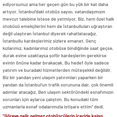
ediyorsunuz ama her geçen gün bu yük bir kat daha
artıyor. İstanbul’daki otobüs sayısı, vatandaşımızın
mevcut talebine istese de yetmiyor. Biz, hem özel halk
otobüsü emekçilerini hem de İstanbulluları uğraştıran
değil ulaştıran İstanbul diyerek rahatlatacağız.
İstanbullu kardeşlerimiz sizlere emanet. Genç
kızlarımız, kadınlarımız otobüse bindiğinde saat geçse,
durak evine uzaktaysa şoför kardeşlerim gerekirse
evinin önüne kadar bırakacak. Bu hedef öyle sadece
yatırım ve buradaki hizmetlerden müteşekkil değildir.
Biz bir yandan yeni ulaşım yatırımları yaparken bir
yandan da İstanbul’un trafik sorununa dair, çok önemli
adımlar atacağız. Ben ulaşım sektöründeki esnafımızın
sorunları için aylarca çalıştım. Bu konudaki tüm
uzmanlarla esnaf odalarımızla istişare ettim” dedi.
“Göreve gelir gelmez otobüsçülerin içeride kalan