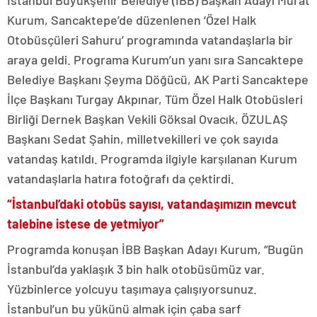
İstanbul Büyükşehir Belediye (İBB) Başkan Adayı Murat
Kurum, Sancaktepe’de düzenlenen ‘Özel Halk
Otobüsçüleri Sahuru’ programında vatandaşlarla bir
araya geldi. Programa Kurum’un yanı sıra Sancaktepe
Belediye Başkanı Şeyma Döğücü, AK Parti Sancaktepe
İlçe Başkanı Turgay Akpınar, Tüm Özel Halk Otobüsleri
Birliği Dernek Başkan Vekili Göksal Ovacık, ÖZULAŞ
Başkanı Sedat Şahin, milletvekilleri ve çok sayıda
vatandaş katıldı. Programda ilgiyle karşılanan Kurum
vatandaşlarla hatıra fotoğrafı da çektirdi.
“İstanbul’daki otobüs sayısı, vatandaşımızın mevcut
talebine istese de yetmiyor”
Programda konuşan İBB Başkan Adayı Kurum, “Bugün
İstanbul’da yaklaşık 3 bin halk otobüsümüz var.
Yüzbinlerce yolcuyu taşımaya çalışıyorsunuz.
İstanbul’un bu yükünü almak için çaba sarf