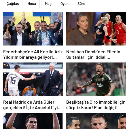
Çağdaş
Hoca
Maç
Oyun
Süre
Fenerbahçe’de Ali Koç ile Aziz
Neslihan Demir’den Filenin
Yıldırım bir araya geliyor!
Sultanları için iddialı
Toplanan imza sayısı ortaya
açıklama!
çıktı
Real Madrid’de Arda Güler
Beşiktaş’ta Ciro Immobile için
gerçekleri! İşte Ancelotti’yi
sürpriz karar! Plan değişti
yol ayrımına götüren
sebepler