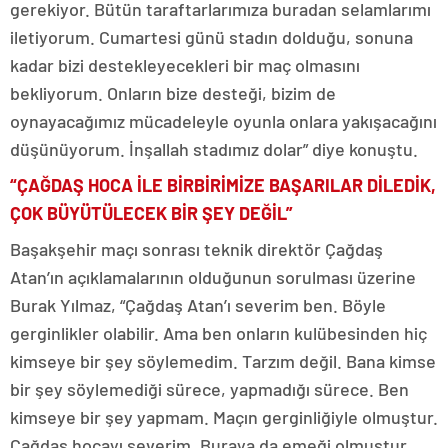
gerekiyor. Bütün taraftarlarımıza buradan selamlarımı
iletiyorum. Cumartesi günü stadın dolduğu, sonuna
kadar bizi destekleyecekleri bir maç olmasını
bekliyorum. Onların bize desteği, bizim de
oynayacağımız mücadeleyle oyunla onlara yakışacağını
düşünüyorum. İnşallah stadımız dolar” diye konuştu.
“ÇAĞDAŞ HOCA İLE BİRBİRİMİZE BAŞARILAR DİLEDİK,
ÇOK BÜYÜTÜLECEK BİR ŞEY DEĞİL”
Başakşehir maçı sonrası teknik direktör Çağdaş
Atan’ın açıklamalarının olduğunun sorulması üzerine
Burak Yılmaz, “Çağdaş Atan’ı severim ben. Böyle
gerginlikler olabilir. Ama ben onların kulübesinden hiç
kimseye bir şey söylemedim. Tarzım değil. Bana kimse
bir şey söylemediği sürece, yapmadığı sürece. Ben
kimseye bir şey yapmam. Maçın gerginliğiyle olmuştur.
Çağdaş hocayı severim. Buraya da emeği olmuştur.