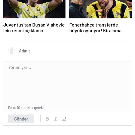
Juventus’tan Dusan Vlahovic
Fenerbahçe transferde
için resmi açıklama!
büyük oynuyor! Kiralama
Fenerbahçe yanıtı
formülüyle bir PSG’li daha
En az 10 karakter gerekli
Gönder