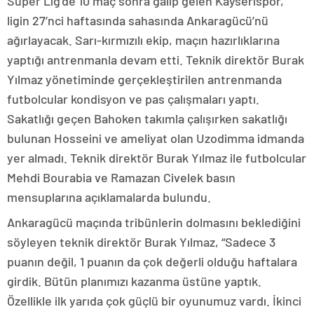
Süper Lig’de 10 maç sonra galip gelen Kayserispor,
ligin 27’nci haftasında sahasında Ankaragücü’nü
ağırlayacak. Sarı-kırmızılı ekip, maçın hazırlıklarına
yaptığı antrenmanla devam etti. Teknik direktör Burak
Yılmaz yönetiminde gerçekleştirilen antrenmanda
futbolcular kondisyon ve pas çalışmaları yaptı.
Sakatlığı geçen Bahoken takımla çalışırken sakatlığı
bulunan Hosseini ve ameliyat olan Uzodimma idmanda
yer almadı. Teknik direktör Burak Yılmaz ile futbolcular
Mehdi Bourabia ve Ramazan Civelek basın
mensuplarına açıklamalarda bulundu.
Ankaragücü maçında tribünlerin dolmasını beklediğini
söyleyen teknik direktör Burak Yılmaz, “Sadece 3
puanın değil, 1 puanın da çok değerli olduğu haftalara
girdik. Bütün planımızı kazanma üstüne yaptık.
Özellikle ilk yarıda çok güçlü bir oyunumuz vardı. İkinci