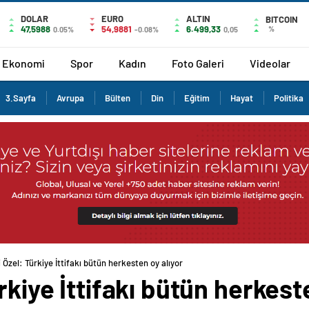
DOLAR
EURO
ALTIN
BITCOIN
47,5988
54,9881
6.499,33
%
0.05%
-0.08%
0,05
Ekonomi
Spor
Kadın
Foto Galeri
Videolar
3.Sayfa
Avrupa
Bülten
Din
Eğitim
Hayat
Politika
i Özel: Türkiye İttifakı bütün herkesten oy alıyor
rkiye İttifakı bütün herkest