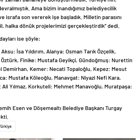
evralmıştık. Ama bizim inandığımız belediyecilik
ve israfa son vererek işe başladık. Milletin parasını
l, halka dönük projelerimizi gerçekleştirdik” dedi.
dayları ise şöyle;
 Aksu: İsa Yıldırım, Alanya: Osman Tarık Özçelik,
l Öztürk, Finike: Mustafa Geyikçi, Gündoğmuş: Nurettin
ol Demirhan, Kemer: Necati Topaloğlu, Kepez: Mesut
a: Mustafa Köleoğlu, Manavgat: Niyazi Nefi Kara,
 Ali Yılmaz, Korkuteli: Mehmet Manavoğlu, Muratpaşa:
Semih Esen ve Döşemealtı Belediye Başkanı Turgay
kti.
Türkiye