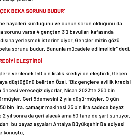
RÇEK BEKA SORUNU BUDUR’
eşme hayalleri kurduğunu ve bunun sorun olduğunu da
 sorunu varsa 4 gençten 3’ü bavulları kafasında
 dışına yerleşmek isterim’ diyor. Gençlerimizin gözü
beka sorunu budur. Bununla mücadele edilmelidir” dedi.
EDİYİ ELEŞTİRDİ
ere verilecek 150 bin liralık krediyi de eleştirdi. Geçen
iraya düştüğünü belirten Özel, “Biz gençlere evlilik kredisi
 öncesi vereceğiz diyorlar. Nisan 2023’te 250 bin
şürmüşler. Geri ödemesini 2 yıla düşürmüşler. O gün
ı 50 bin lira, çamaşır makinesi 25 bin lira sadece beyaz
ip 2 yıl sonra da geri alacak ama 50 tane de şart sunuyor.
dan, bu beyaz eşyaları Antalya Büyükşehir Belediyesi
ye konuştu.