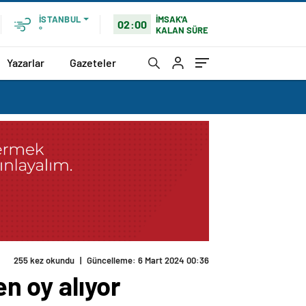
İMSAK'A
İSTANBUL
02:00
KALAN SÜRE
°
Yazarlar
Gazeteler
255 kez okundu
|
Güncelleme: 6 Mart 2024 00:36
en oy alıyor