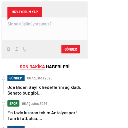
HIZLI YORUM YAP
GÖNDER
SON DAKİKA
HABERLERİ
GÜNDEM
06 Ağustos 2026
Joe Biden 6 aylık hedeflerini açıkladı.
Senato buz gibi…
SPOR
06 Ağustos 2026
En fazla kızaran takım Antalyaspor!
Tam 5 futbolcu….