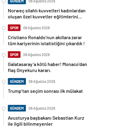
GÜNDEM
06 Ağustos 2026
Norweç silahlı kuvvetleri kadınlardan
oluşan özel kuvvetler eğitimlerini
başlattı.
SPOR
06 Ağustos 2026
Cristiano Ronaldo’nun akıllara zarar
tüm kariyerinin istatistiğini çıkardık !
SPOR
06 Ağustos 2026
Galatasaray’a kötü haber! Monaco’dan
flaş Onyekuru kararı.
GÜNDEM
06 Ağustos 2026
Trump’tan seçim sonrası ilk mülakat
GÜNDEM
06 Ağustos 2026
Avusturya başbakanı Sebastian Kurz
ile ilgili bilinmeyenler