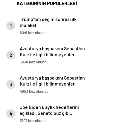
KATEGORİNİN POPÜLERLERİ
Trump’tan seçim sonrası ilk
mülakat
1
8041 kez okundu
Avusturya başbakanı Sebastian
Kurz ile ilgili bilinmeyenler
2
5038 kez okundu
Avusturya başbakanı Sebastian
Kurz ile ilgili bilinmeyenler
3
4953 kez okundu
Joe Biden 6 aylık hedeflerini
açıkladı. Senato buz gibi…
4
3107 kez okundu