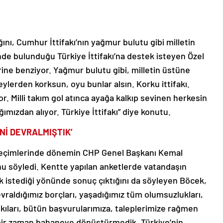
ığını, Cumhur İttifakı’nın yağmur bulutu gibi milletin
nde bulunduğu Türkiye İttifakı’na destek isteyen Özel
rine benziyor. Yağmur bulutu gibi, milletin üstüne
ylerden korksun, oyu bunlar alsın. Korku ittifakı.
or. Milli takım gol atınca ayağa kalkıp sevinen herkesin
ağımızdan alıyor. Türkiye İttifakı” diye konutu.
Nİ DEVRALMIŞTIK’
 seçimlerinde dönemin CHP Genel Başkanı Kemal
unu söyledi. Kentte yapılan anketlerde vatandaşın
 istediği yönünde sonuç çıktığını da söyleyen Böcek,
raldığımız borçları, yaşadığımız tüm olumsuzlukları,
kıları, bütün başvurularımıza, taleplerimize rağmen
içbir zaman bahaneye dönüştürmedik. Türkiye’nin,