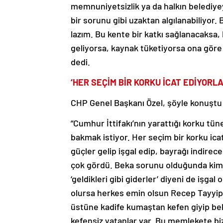
memnuniyetsizlik ya da halkın belediye
bir sorunu gibi uzaktan algılanabiliyor.
lazım. Bu kente bir katkı sağlanacaksa, 
geliyorsa, kaynak tüketiyorsa ona göre
dedi.
‘HER SEÇİM BİR KORKU İCAT EDİYORLA
CHP Genel Başkanı Özel, şöyle konuştu
“Cumhur İttifakı’nın yarattığı korku tü
bakmak istiyor. Her seçim bir korku icat
güçler gelip işgal edip, bayrağı indirec
çok gördü. Beka sorunu olduğunda kimin
‘geldikleri gibi giderler’ diyeni de işga
olursa herkes emin olsun Recep Tayyip 
üstüne kadife kumaştan kefen giyip bek
kefensiz yatanlar var. Bu memlekete biz 