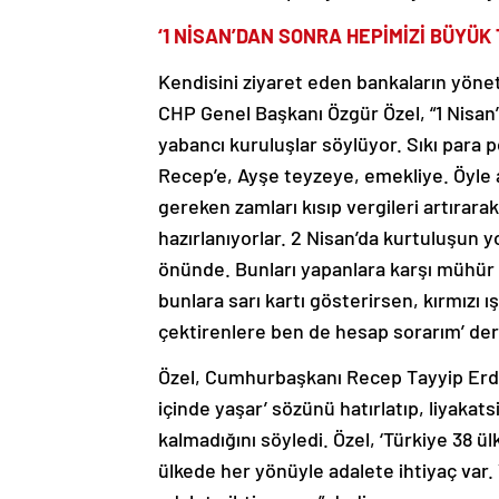
‘1 NİSAN’DAN SONRA HEPİMİZİ BÜYÜK
Kendisini ziyaret eden bankaların yöneti
CHP Genel Başkanı Özgür Özel, “1 Nisan’d
yabancı kuruluşlar söylüyor. Sıkı para 
Recep’e, Ayşe teyzeye, emekliye. Öyle ac
gereken zamları kısıp vergileri artırar
hazırlanıyorlar. 2 Nisan’da kurtuluşun y
önünde. Bunları yapanlara karşı mühür
bunlara sarı kartı gösterirsen, kırmızı ı
çektirenlere ben de hesap sorarım’ der
Özel, Cumhurbaşkanı Recep Tayyip Erdo
içinde yaşar’ sözünü hatırlatıp, liyaka
kalmadığını söyledi. Özel, ‘Türkiye 38 
ülkede her yönüyle adalete ihtiyaç var.