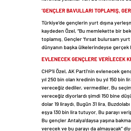
‘GENÇLER BAVULLARI TOPLAMIŞ, GE
Türkiye’de gençlerin yurt dışına yerl
kaydeden Özel, “Bu memlekette bir beka
toplamış. Gençler ‘fırsat bulursam yurt
dünyanın başka ülkelerindeyse gerçek 
EVLENECEK GENÇLERE VERİLECEK KR
CHP’li Özel, AK Parti’nin evlenecek gençl
yıl 250 bin olan kredinin bu yıl 150 bin l
vereceğiz dediler, vermediler. Bu seçim
vereceğiz diyorlardı şimdi 150 bine dü
dolar 19 liraydı. Bugün 31 lira. Buzdolab
eşya 130 bin lira tutuyor. Bu parayı ver
Bu gençler Antalya’daysa yaşına bakma
verecek ve bu parayı da almayacak” di