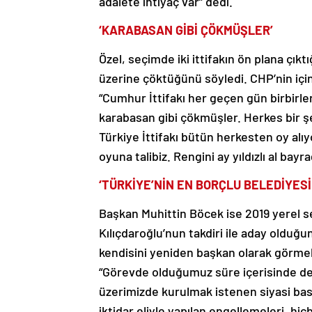
adalete ihtiyaç var” dedi.
‘KARABASAN GİBİ ÇÖKMÜŞLER’
Özel, seçimde iki ittifakın ön plana çıkt
üzerine çöktüğünü söyledi. CHP’nin içi
“Cumhur İttifakı her geçen gün birbirle
karabasan gibi çökmüşler. Herkes bir şe
Türkiye İttifakı bütün herkesten oy alıy
oyuna talibiz. Rengini ay yıldızlı al bayr
‘TÜRKİYE’NİN EN BORÇLU BELEDİYESİ
Başkan Muhittin Böcek ise 2019 yerel
Kılıçdaroğlu’nun takdiri ile aday olduğ
kendisini yeniden başkan olarak görmek
“Görevde olduğumuz süre içerisinde dev
üzerimizde kurulmak istenen siyasi bas
iktidar eliyle yapılan engellemeleri, h