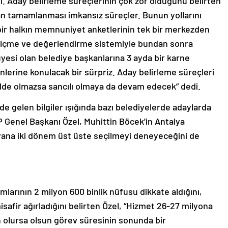
. Aday belirleme süreçlerinin çok zor olduğunu belirten
an tamamlanması imkansız süreçler. Bunun yollarını
bir halkın memnuniyet anketlerinin tek bir merkezden
r ölçme ve değerlendirme sistemiyle bundan sonra
üyesi olan belediye başkanlarına 3 ayda bir karne
önlerine konulacak bir sürpriz. Aday belirleme süreçleri
kilde olmazsa sancılı olmaya da devam edecek” dedi.
e gelen bilgiler ışığında bazı belediyelerde adaylarda
CHP Genel Başkanı Özel, Muhittin Böcek’in Antalya
ana iki dönem üst üste seçilmeyi deneyeceğini de
larının 2 milyon 600 binlik nüfusu dikkate aldığını,
isafir ağırladığını belirten Özel, “Hizmet 26-27 milyona
n olursa olsun görev süresinin sonunda bir