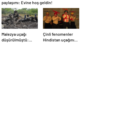
paylaşımı: Evine hoş geldin!
Malezya uçağı
Çinli fenomenler
düşürülmüştü:
Hindistan uçağının
Rusya sorumlu
düşmesiyle dalga
tutuldu
geçti: ‘YENİ UÇAĞIM
DÜŞÜRÜLDÜ’