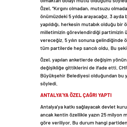
olmaktan dolayı mutlu olduğunu söyledi
Özel, “Kırgını olmadan, mutsuzu olmad
önümüzdeki 5 yılda arayacağız. 3 ayda 
yapıldığı, herkesin mutabık olduğu bi
milletimizin görevlendirdiği partimizin 
vereceğiz. 5 yılın sonuna gelindiğinde 
tüm partilerde hep sancılı oldu. Bu şe
Özel, yapılan anketlerde değişim yönünd
değişikliğe gittiklerini de ifade etti. 
Büyükşehir Belediyesi olduğundan bu y
söyledi.
ANTALYA’YA ÖZEL ÇAĞRI YAPTI
Antalya’ya katkı sağlayacak devlet kurum
ancak kentin özellikle yazın 25 milyon m
göre veriliyor. Bu durum hangi partide