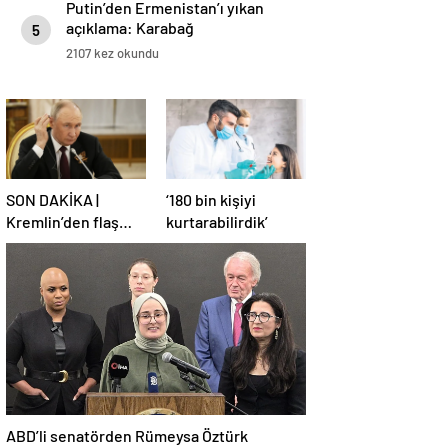
Putin’den Ermenistan’ı yıkan
açıklama: Karabağ
5
Azerbaycan’ın ayrılmaz bir
2107 kez okundu
parçasıdır!
SON DAKİKA |
‘180 bin kişiyi
Kremlin’den flaş
kurtarabilirdik’
Türkiye açıklaması!
ABD’li senatörden Rümeysa Öztürk