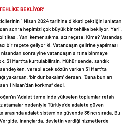
 TEHLİKE BEKLİYOR’
cilerinin 1 Nisan 2024 tarihine dikkati çektiğini anlatan
an sonra hepimizi çok büyük bir tehlike bekliyor. Yerli,
politikası. Yani kemer sıkma, acı reçete. Kime? Vatandaş
ı bir reçete geliyor ki. Vatandaşın gelirine yapılması
ak nisandan sonra yine vatandaşın sırtına binmeye
ok. 31 Mart’ta kurtulabilirsin. Mühür sende, sandık
 sendeyken, verebilecek sözün varken 31 Mart’ta
şığı yakarsan, ‘bir dur bakalım’ dersen. ‘Bana bunları
sen 1 Nisan’dan korkma” dedi.
ğan’ın ‘Adalet temelinde yükselen toplumlar refah
tsiz atamalar nedeniyle Türkiye’de adalete güven
ülke arasında adalet sistemine güvende 36’ncı sırada. Bu
 Vergide, inançlarda, devletin verdiği hizmetlerde