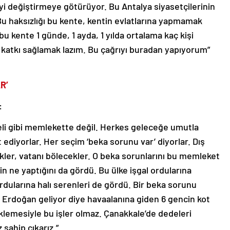
yi değiştirmeye götürüyor. Bu Antalya siyasetçilerinin
 Bu haksızlığı bu kente, kentin evlatlarına yapmamak
bu kente 1 günde, 1 ayda, 1 yılda ortalama kaç kişi
 katkı sağlamak lazım. Bu çağrıyı buradan yapıyorum”
R’
:
neli gibi memlekette değil. Herkes geleceğe umutla
 ediyorlar. Her seçim ‘beka sorunu var’ diyorlar. Dış
ekler, vatanı bölecekler. O beka sorunlarını bu memleket
 ne yaptığını da gördü. Bu ülke işgal ordularına
l ordularına halı serenleri de gördü. Bir beka sorunu
Erdoğan geliyor diye havaalanına giden 6 gencin kot
lemesiyle bu işler olmaz. Çanakkale’de dedeleri
sahip çıkarız.”