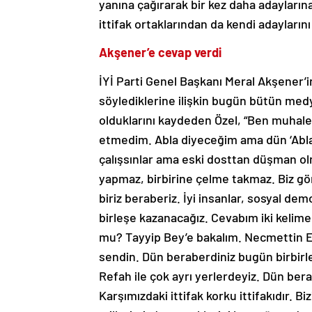
yanına çağırarak bir kez daha adaylarına
ittifak ortaklarından da kendi adayları
Akşener’e cevap verdi
İYİ Parti Genel Başkanı Meral Akşener’in 
söylediklerine ilişkin bugün bütün med
olduklarını kaydeden Özel, “Ben muhal
etmedim. Abla diyeceğim ama dün ‘Abla
çalışsınlar ama eski dosttan düşman ol
yapmaz, birbirine çelme takmaz. Biz g
biriz beraberiz. İyi insanlar, sosyal de
birleşe kazanacağız. Cevabım iki kelime
mu? Tayyip Bey’e bakalım. Necmettin Erb
sendin. Dün beraberdiniz bugün birbirl
Refah ile çok ayrı yerlerdeyiz. Dün be
Karşımızdaki ittifak korku ittifakıdır. Bi