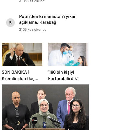
3108 kez okundu
Putin’den Ermenistan’ı yıkan
açıklama: Karabağ
5
Azerbaycan’ın ayrılmaz bir
2108 kez okundu
parçasıdır!
SON DAKİKA |
‘180 bin kişiyi
Kremlin’den flaş
kurtarabilirdik’
Türkiye açıklaması!