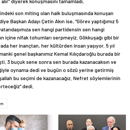
 alır” diyerek konuşmasını tamamladı.
esindeki son miting olan halk buluşmasında konuşan
iye Başkan Adayı Çetin Akın ise, “Görev yaptığımız 5
ir vatandaşımıza sen hangi partidensin sen hangi
ın içine nifak tohumları serpmeyiz. Gökkuşağı gibi bir
ada her inançtan, her kültürden insan yaşıyor. 5 yıl
amanki genel başkanımız Kemal Kılıçdaroğlu burada bir
işti. 3 buçuk sene sonra sen burada kazanacaksın ve
ğiyle oynama dedi ve bugün o sözü yerine getirmiş
şallah bu seçimi de kazanacağız. Nefret söylemlerinin
erteceğiz” dedi.
im