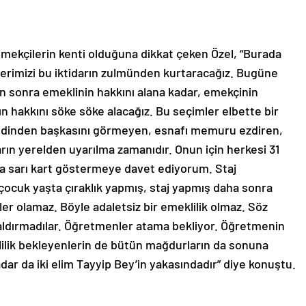
mekçilerin kenti olduğuna dikkat çeken Özel, “Burada
tçilerimizi bu iktidarın zulmünden kurtaracağız. Bugüne
n sonra emeklinin hakkını alana kadar, emekçinin
ın hakkını söke söke alacağız. Bu seçimler elbette bir
endinden başkasını görmeyen, esnafı memuru ezdiren,
darın yerelden uyarılma zamanıdır. Onun için herkesi 31
a sarı kart göstermeye davet ediyorum. Staj
, çocuk yaşta çıraklık yapmış, staj yapmış daha sonra
 olamaz. Böyle adaletsiz bir emeklilik olmaz. Söz
 kaldırmadılar. Öğretmenler atama bekliyor. Öğretmenin
lik bekleyenlerin de bütün mağdurların da sonuna
dar da iki elim Tayyip Bey’in yakasındadır” diye konuştu.