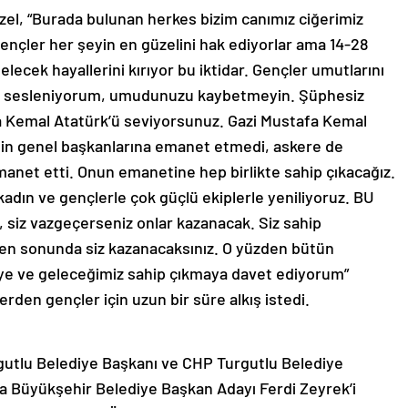
l, “Burada bulunan herkes bizim canımız ciğerimiz
nçler her şeyin en güzelini hak ediyorlar ama 14-28
gelecek hayallerini kırıyor bu iktidar. Gençler umutlarını
re sesleniyorum, umudunuzu kaybetmeyin. Şüphesiz
fa Kemal Atatürk’ü seviyorsunuz. Gazi Mustafa Kemal
nin genel başkanlarına emanet etmedi, askere de
net etti. Onun emanetine hep birlikte sahip çıkacağız.
adın ve gençlerle çok güçlü ekiplerle yeniliyoruz. BU
z, siz vazgeçerseniz onlar kazanacak. Siz sahip
 en sonunda siz kazanacaksınız. O yüzden bütün
eye ve geleceğimiz sahip çıkmaya davet ediyorum”
den gençler için uzun bir süre alkış istedi.
utlu Belediye Başkanı ve CHP Turgutlu Belediye
a Büyükşehir Belediye Başkan Adayı Ferdi Zeyrek’i