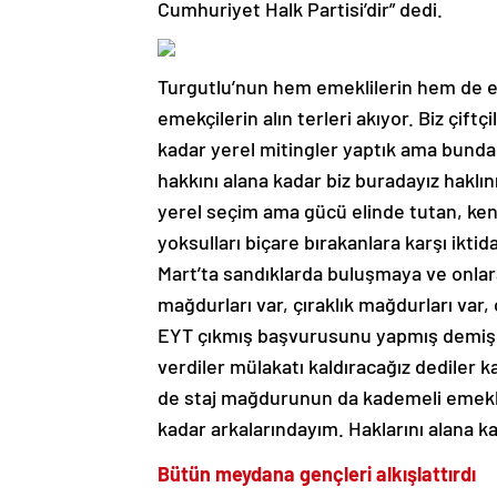
Cumhuriyet Halk Partisi’dir” dedi.
Turgutlu’nun hem emeklilerin hem de e
emekçilerin alın terleri akıyor. Biz çif
kadar yerel mitingler yaptık ama bunda
hakkını alana kadar biz buradayız haklın
yerel seçim ama gücü elinde tutan, k
yoksulları biçare bırakanlara karşı ikti
Mart’ta sandıklarda buluşmaya ve onlar
mağdurları var, çıraklık mağdurları var
EYT çıkmış başvurusunu yapmış demişler
verdiler mülakatı kaldıracağız dediler
de staj mağdurunun da kademeli emekli
kadar arkalarındayım. Haklarını alana ka
Bütün meydana gençleri alkışlattırdı