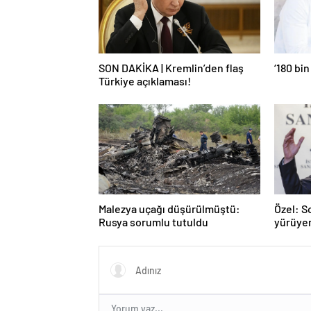
SON DAKİKA | Kremlin’den flaş
‘180 bin
Türkiye açıklaması!
Malezya uçağı düşürülmüştü:
Özel: S
Rusya sorumlu tutuldu
yürüye