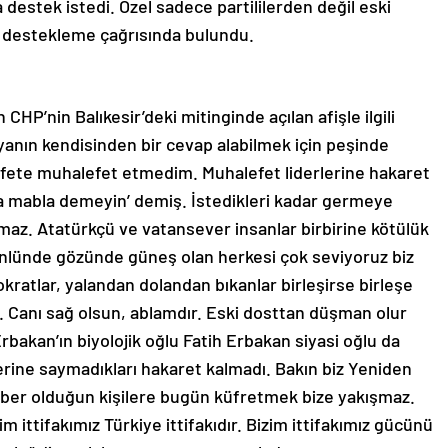
 destek istedi. Özel sadece partililerden değil eski
nı destekleme çağrısında bulundu.
CHP’nin Balıkesir’deki mitinginde açılan afişle ilgili
yanın kendisinden bir cevap alabilmek için peşinde
efete muhalefet etmedim. Muhalefet liderlerine hakaret
 mabla demeyin’ demiş. İstedikleri kadar germeye
maz. Atatürkçü ve vatansever insanlar birbirine kötülük
önlünde gözünde güneş olan herkesi çok seviyoruz biz
mokratlar, yalandan dolandan bıkanlar birleşirse birleşe
. Canı sağ olsun, ablamdır. Eski dosttan düşman olur
akan’ın biyolojik oğlu Fatih Erbakan siyasi oğlu da
erine saymadıkları hakaret kalmadı. Bakın biz Yeniden
raber olduğun kişilere bugün küfretmek bize yakışmaz.
zim ittifakımız Türkiye ittifakıdır. Bizim ittifakımız gücünü