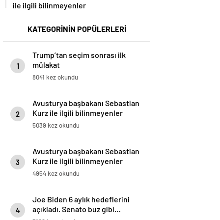
ile ilgili bilinmeyenler
KATEGORİNİN POPÜLERLERİ
Trump’tan seçim sonrası ilk
mülakat
1
8041 kez okundu
Avusturya başbakanı Sebastian
Kurz ile ilgili bilinmeyenler
2
5039 kez okundu
Avusturya başbakanı Sebastian
Kurz ile ilgili bilinmeyenler
3
4954 kez okundu
Joe Biden 6 aylık hedeflerini
açıkladı. Senato buz gibi…
4