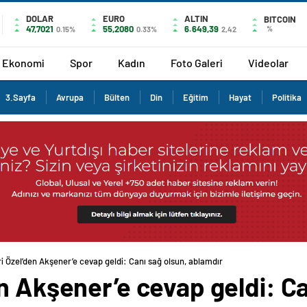
DOLAR
EURO
ALTIN
BITCOIN
47,7021
55,2080
6.649,39
%
0.15%
0.33%
2,42
Ekonomi
Spor
Kadın
Foto Galeri
Videolar
3.Sayfa
Avrupa
Bülten
Din
Eğitim
Hayat
Politika
i Özel’den Akşener’e cevap geldi: Canı sağ olsun, ablamdır
n Akşener’e cevap geldi: Ca