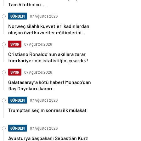
Tam 5 futbolcu….
GÜNDEM
07 Ağustos 2026
Norweç silahlı kuvvetleri kadınlardan
oluşan özel kuvvetler eğitimlerini
başlattı.
SPOR
07 Ağustos 2026
Cristiano Ronaldo’nun akıllara zarar
tüm kariyerinin istatistiğini çıkardık !
SPOR
07 Ağustos 2026
Galatasaray’a kötü haber! Monaco’dan
flaş Onyekuru kararı.
GÜNDEM
07 Ağustos 2026
Trump’tan seçim sonrası ilk mülakat
GÜNDEM
07 Ağustos 2026
Avusturya başbakanı Sebastian Kurz