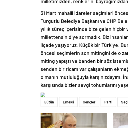
milletimizden, renklerini bayrağımızdan
31 Mart mahalli idareler seçimleri önc
Turgutlu Belediye Başkanı ve CHP Beled
yıllık süreç içerisinde bize gelen hiçb
millettensin diye sormadık. Biz insanlar
ilçede yaşıyoruz. Küçük bir Türkiye. Bur
öncesi seçimlerin son mitingini de o z
miting yapıştı ve benden bir söz istem
senden bir ricam var çalışanların ekme
olmanın mutluluğuyla karşınızdayım. İn
karşısında bizler sevgi tohumlarını yeş
Bütün
Emekli
Gençler
Parti
Seç