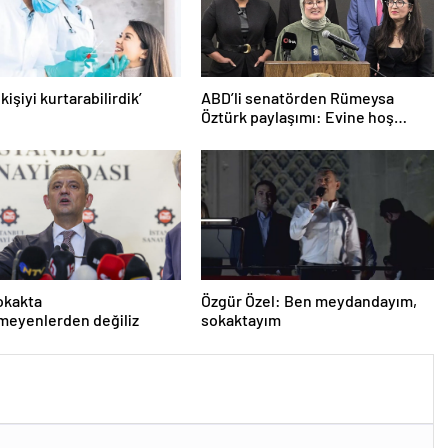
 kişiyi kurtarabilirdik’
ABD’li senatörden Rümeysa
Öztürk paylaşımı: Evine hoş
geldin!
okakta
Özgür Özel: Ben meydandayım,
meyenlerden değiliz
sokaktayım