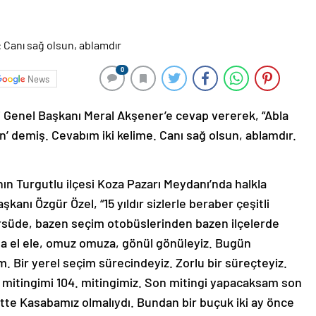
0
News
i Genel Başkanı Meral Akşener’e cevap vererek, “Abla
 demiş. Cevabım iki kelime. Canı sağ olsun, ablamdır.
ın Turgutlu ilçesi Koza Pazarı Meydanı’nda halkla
anı Özgür Özel, “15 yıldır sizlerle beraber çeşitli
kürsüde, bazen seçim otobüslerinden bazen ilçelerde
a el ele, omuz omuza, gönül gönüleyiz. Bugün
 Bir yerel seçim sürecindeyiz. Zorlu bir süreçteyiz.
itingimi 104. mitingimiz. Son mitingi yapacaksam son
tte Kasabamız olmalıydı. Bundan bir buçuk iki ay önce