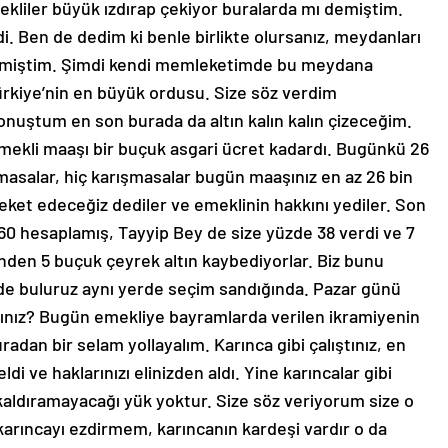
kliler büyük ızdırap çekiyor buralarda mı demiştim.
i. Ben de dedim ki benle birlikte olursanız, meydanları
 demiştim. Şimdi kendi memleketimde bu meydana
ürkiye’nin en büyük ordusu. Size söz verdim
nuştum en son burada da altın kalın kalın çizeceğim.
emekli maaşı bir buçuk asgari ücret kadardı. Bugünkü 26
ozmasalar, hiç karışmasalar bugün maaşınız en az 26 bin
eket edeceğiz dediler ve emeklinin hakkını yediler. Son
0 hesaplamış, Tayyip Bey de size yüzde 38 verdi ve 7
inden 5 buçuk çeyrek altın kaybediyorlar. Biz bunu
de buluruz aynı yerde seçim sandığında. Pazar günü
sınız? Bugün emekliye bayramlarda verilen ikramiyenin
adan bir selam yollayalım. Karınca gibi çalıştınız, en
di ve haklarınızı elinizden aldı. Yine karıncalar gibi
 kaldıramayacağı yük yoktur. Size söz veriyorum size o
arıncayı ezdirmem, karıncanın kardeşi vardır o da