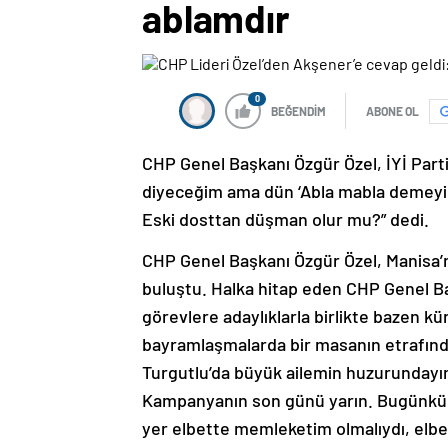
ablamdır
0
BEĞENDİM
ABONE OL
CHP Genel Başkanı Özgür Özel, İYİ Part
diyeceğim ama dün ‘Abla mabla demeyin’
Eski dosttan düşman olur mu?” dedi.
CHP Genel Başkanı Özgür Özel, Manisa’n
buluştu. Halka hitap eden CHP Genel Başk
görevlere adaylıklarla birlikte bazen 
bayramlaşmalarda bir masanın etrafınd
Turgutlu’da büyük ailemin huzurundayım.
Kampanyanın son günü yarın. Bugünkü m
yer elbette memleketim olmalıydı, elbe