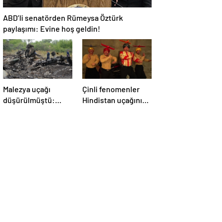
ABD’li senatörden Rümeysa Öztürk
paylaşımı: Evine hoş geldin!
Malezya uçağı
Çinli fenomenler
düşürülmüştü:
Hindistan uçağının
Rusya sorumlu
düşmesiyle dalga
tutuldu
geçti: ‘YENİ UÇAĞIM
DÜŞÜRÜLDÜ’