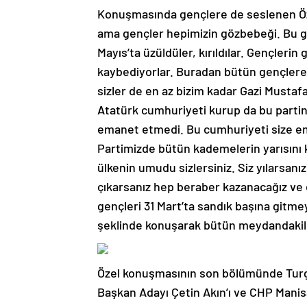
Konuşmasında gençlere de seslenen Öze
ama gençler hepimizin gözbebeği. Bu ge
Mayıs’ta üzüldüler, kırıldılar. Gençlerin 
kaybediyorlar. Buradan bütün gençle
sizler de en az bizim kadar Gazi Musta
Atatürk cumhuriyeti kurup da bu parti
emanet etmedi. Bu cumhuriyeti size ema
Partimizde bütün kademelerin yarısını k
ülkenin umudu sizlersiniz. Siz yılarsanı
çıkarsanız hep beraber kazanacağız ve
gençleri 31 Mart’ta sandık başına gitm
şeklinde konuşarak bütün meydandakiler
Özel konuşmasının son bölümünde Turg
Başkan Adayı Çetin Akın’ı ve CHP Manis