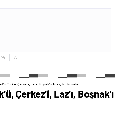
ürt’ü, Türk’ü, Çerkez’i, Laz’ı, Boşnak’ı olmaz; biz bir milletiz’
k’ü, Çerkez’i, Laz’ı, Boşnak’ı