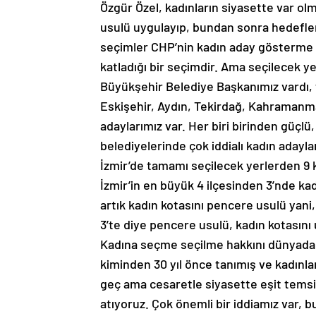
Özgür Özel, kadınların siyasette var ol
usulü uygulayıp, bundan sonra hedefler
seçimler CHP’nin kadın aday gösterme 
katladığı bir seçimdir. Ama seçilecek y
Büyükşehir Belediye Başkanımız vardı, 
Eskişehir, Aydın, Tekirdağ, Kahramanm
adaylarımız var. Her biri birinden güçlü, 
belediyelerinde çok iddialı kadın adayla
İzmir’de tamamı seçilecek yerlerden 9 k
İzmir’in en büyük 4 ilçesinden 3’nde kad
artık kadın kotasını pencere usulü yani, 
3’te diye pencere usulü, kadın kotasını
Kadına seçme seçilme hakkını dünyadak
kiminden 30 yıl önce tanımış ve kadınlar
geç ama cesaretle siyasette eşit tems
atıyoruz. Çok önemli bir iddiamız var,