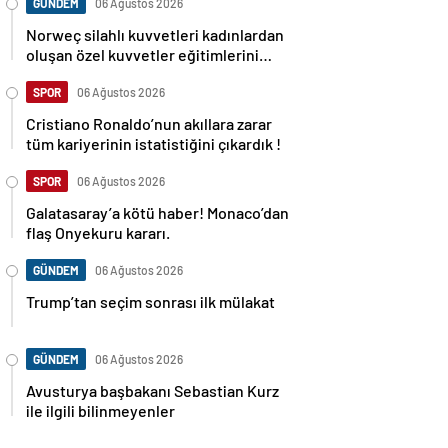
GÜNDEM
06 Ağustos 2026
Norweç silahlı kuvvetleri kadınlardan
oluşan özel kuvvetler eğitimlerini
başlattı.
SPOR
06 Ağustos 2026
Cristiano Ronaldo’nun akıllara zarar
tüm kariyerinin istatistiğini çıkardık !
SPOR
06 Ağustos 2026
Galatasaray’a kötü haber! Monaco’dan
flaş Onyekuru kararı.
GÜNDEM
06 Ağustos 2026
Trump’tan seçim sonrası ilk mülakat
GÜNDEM
06 Ağustos 2026
Avusturya başbakanı Sebastian Kurz
ile ilgili bilinmeyenler