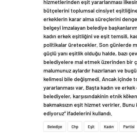
hizmetlerinden eşit yararlanması ilkesin
bütçelerini toplumsal cinsiyet eşitliğin
erkeklerin karar alma süreçlerini dengeli
belgeyi imzalayan belediye başkanlarımı
kadın erkek eşitliğini ve eşit temsili, 
politikalar üretecekler. Son günlerde m
güçlü yanı eşitlik olduğu halde, bazı çe
belediyelere mal etmek üzerinden bir ç
malumunuz aylardır hazırlanan ve bugün i
kelimesi bile değişmedi. Ancak içinde 
yararlanması var. Başta kadın ve erkek 
belediyeler, karşısındakinin etnik köke
bakmaksızın eşit hizmet verirler. Bunu
ediyoruz” ifadelerini kullandı.
Belediye
Chp
Eşit
Kadın
Partisi