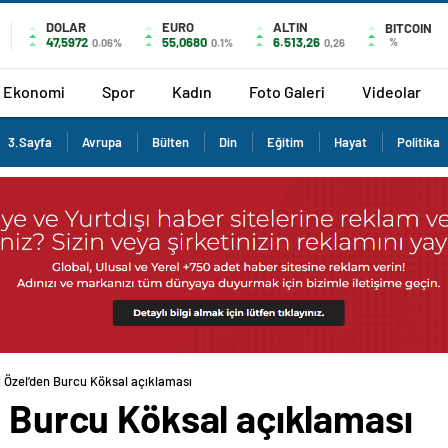
DOLAR
EURO
ALTIN
BITCOIN
47,5972
55,0680
6.513,26
%
0.06%
0.1%
0,26
Ekonomi
Spor
Kadın
Foto Galeri
Videolar
3.Sayfa
Avrupa
Bülten
Din
Eğitim
Hayat
Politika
i Özel’den Burcu Köksal açıklaması
n Burcu Köksal açıklaması