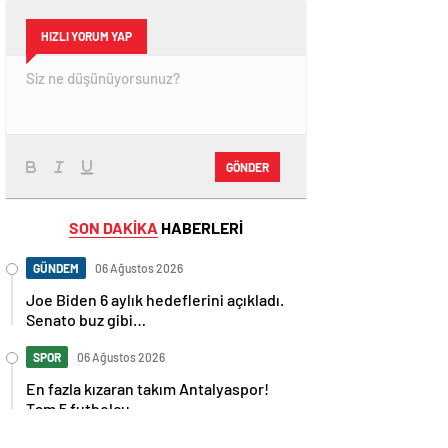
HIZLI YORUM YAP
GÖNDER
SON DAKİKA
HABERLERİ
GÜNDEM
06 Ağustos 2026
Joe Biden 6 aylık hedeflerini açıkladı.
Senato buz gibi…
SPOR
06 Ağustos 2026
En fazla kızaran takım Antalyaspor!
Tam 5 futbolcu….
GÜNDEM
06 Ağustos 2026