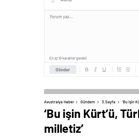
En az 10 karakter gerekli
Gönder
Avustralya Haber
Gündem
3.Sayfa
‘Bu işin K
‘Bu işin Kürt’ü, Tür
milletiz’