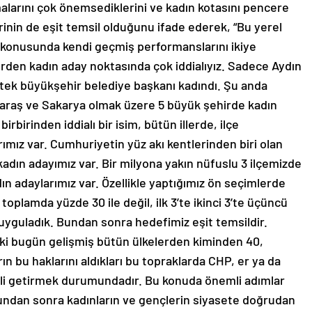
malarını çok önemsediklerini ve kadın kotasını pencere
inin de eşit temsil olduğunu ifade ederek, “Bu yerel
konusunda kendi geçmiş performanslarını ikiye
erden kadın aday noktasında çok iddialıyız. Sadece Aydın
tek büyükşehir belediye başkanı kadındı. Şu anda
araş ve Sakarya olmak üzere 5 büyük şehirde kadın
birbirinden iddialı bir isim, bütün illerde, ilçe
rımız var. Cumhuriyetin yüz akı kentlerinden biri olan
adın adayımız var. Bir milyona yakın nüfuslu 3 ilçemizde
ın adaylarımız var. Özellikle yaptığımız ön seçimlerde
toplamda yüzde 30 ile değil, ilk 3’te ikinci 3’te üçüncü
 uyguladık. Bundan sonra hedefimiz eşit temsildir.
i bugün gelişmiş bütün ülkelerden kiminden 40,
ın bu haklarını aldıkları bu topraklarda CHP, er ya da
ili getirmek durumundadır. Bu konuda önemli adımlar
 bundan sonra kadınların ve gençlerin siyasete doğrudan