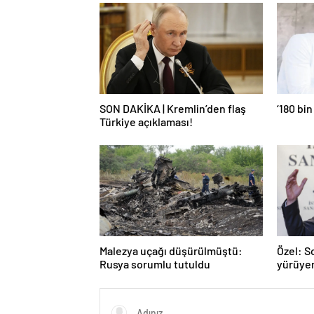
SON DAKİKA | Kremlin’den flaş
‘180 bin
Türkiye açıklaması!
Malezya uçağı düşürülmüştü:
Özel: S
Rusya sorumlu tutuldu
yürüye