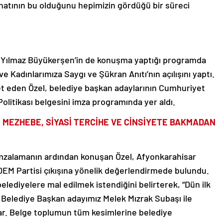
inatının bu olduğunu hepimizin gördüğü bir süreci
ı Yılmaz Büyükerşen’in de konuşma yaptığı programda
e Kadınlarımıza Saygı ve Şükran Anıtı’nın açılışını yaptı.
aret eden Özel, belediye başkan adaylarının Cumhuriyet
Politikası belgesini imza programında yer aldı.
, MEZHEBE, SİYASİ TERCİHE VE CİNSİYETE BAKMADAN
imzalamanın ardından konuşan Özel, Afyonkarahisar
DEM Partisi çıkışına yönelik değerlendirmede bulundu.
 belediyelere mal edilmek istendiğini belirterek, “Dün ilk
ik Belediye Başkan adayımız Melek Mızrak Subaşı ile
z var. Belge toplumun tüm kesimlerine belediye