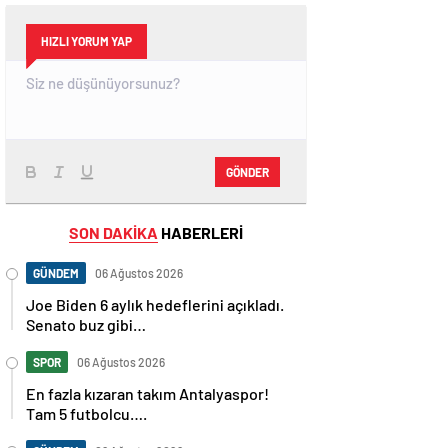
HIZLI YORUM YAP
GÖNDER
SON DAKİKA
HABERLERİ
GÜNDEM
06 Ağustos 2026
Joe Biden 6 aylık hedeflerini açıkladı.
Senato buz gibi…
SPOR
06 Ağustos 2026
En fazla kızaran takım Antalyaspor!
Tam 5 futbolcu….