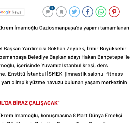
0
News
ı Ekrem İmamoğlu Gaziosmanpaşa’da yapımı tamamlanan
l Başkan Yardımcısı Gökhan Zeybek, İzmir Büyükşehir
iosmanpaşa Belediye Başkan adayı Hakan Bahçetepe ile
amoğlu, içerisinde Yuvamız İstanbul kreşi, ders
ane, Enstitü İstanbul İSMEK, jimnastik salonu, fitness
le yarı olimpik yüzme havuzu bulunan yaşam merkezinin
L’DA BİRAZ ÇALIŞACAK”
 Ekrem İmamoğlu, konuşmasına 8 Mart Dünya Emekçi
zmir Büyükşehir Belediye Başkanı Tunç Soyer’in
k için İstanbul’a geldiğini söyleyen İmamoğlu, “Değerli