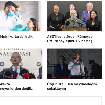
 kişiyi kurtarabilirdik’
ABD’li senatörden Rümeysa
Öztürk paylaşımı: Evine hoş
geldin!
okakta
Özgür Özel: Ben meydandayım,
meyenlerden değiliz
sokaktayım