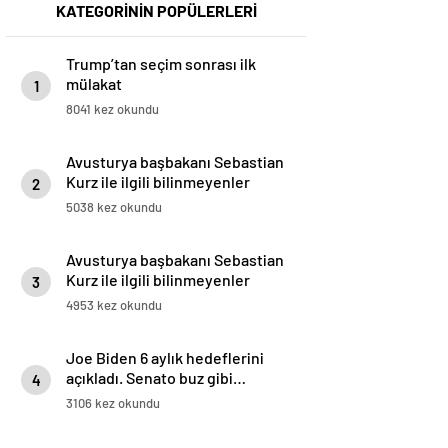
KATEGORİNİN POPÜLERLERİ
Trump’tan seçim sonrası ilk
mülakat
1
8041 kez okundu
Avusturya başbakanı Sebastian
Kurz ile ilgili bilinmeyenler
2
5038 kez okundu
Avusturya başbakanı Sebastian
Kurz ile ilgili bilinmeyenler
3
4953 kez okundu
Joe Biden 6 aylık hedeflerini
açıkladı. Senato buz gibi…
4
3106 kez okundu