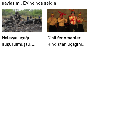
paylaşımı: Evine hoş geldin!
Malezya uçağı
Çinli fenomenler
düşürülmüştü:
Hindistan uçağının
Rusya sorumlu
düşmesiyle dalga
tutuldu
geçti: ‘YENİ UÇAĞIM
DÜŞÜRÜLDÜ’