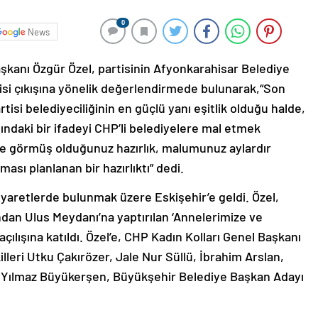
0
News
şkanı Özgür Özel, partisinin Afyonkarahisar Belediye
si çıkışına yönelik değerlendirmede bulunarak,“Son
si belediyeciliğinin en güçlü yanı eşitlik olduğu halde,
ındaki bir ifadeyi CHP’li belediyelere mal etmek
zde görmüş olduğunuz hazırlık, malumunuz aylardır
ması planlanan bir hazırlıktı” dedi.
iyaretlerde bulunmak üzere Eskişehir’e geldi. Özel,
ndan Ulus Meydanı’na yaptırılan ‘Annelerimize ve
çılışına katıldı. Özel’e, CHP Kadın Kolları Genel Başkanı
illeri Utku Çakırözer, Jale Nur Süllü, İbrahim Arslan,
 Yılmaz Büyükerşen, Büyükşehir Belediye Başkan Adayı