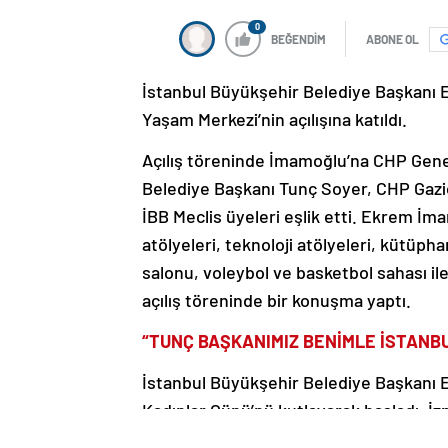
0
BEĞENDİM
ABONE OL
İstanbul Büyükşehir Belediye Başkan
Yaşam Merkezi’nin açılışına katıldı.
Açılış töreninde İmamoğlu’na CHP Gene
Belediye Başkanı Tunç Soyer, CHP Gaz
İBB Meclis üyeleri eşlik etti. Ekrem İm
atölyeleri, teknoloji atölyeleri, kütüph
salonu, voleybol ve basketbol sahası i
açılış töreninde bir konuşma yaptı.
“TUNÇ BAŞKANIMIZ BENİMLE İSTANBU
İstanbul Büyükşehir Belediye Başkanı
Kadınlar Günü’nü kutlayarak başladı. İ
kendisine sürpriz yaparak destek verme