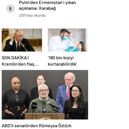
Putin’den Ermenistan’ı yıkan
açıklama: Karabağ
5
Azerbaycan’ın ayrılmaz bir
2107 kez okundu
parçasıdır!
SON DAKİKA |
‘180 bin kişiyi
Kremlin’den flaş
kurtarabilirdik’
Türkiye açıklaması!
ABD’li senatörden Rümeysa Öztürk