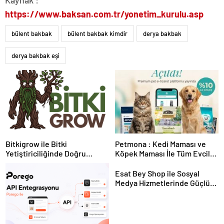
Kaynak :
https://www.baksan.com.tr/yonetim_kurulu.asp
bülent bakbak
bülent bakbak kimdir
derya bakbak
derya bakbak eşi
Bitkigrow ile Bitki
Petmona : Kedi Maması ve
Yetiştiriciliğinde Doğru
Köpek Maması İle Tüm Evcil
Ekipman ve Ürün Seçimi
Hayvan Ürünleri
Esat Bey Shop ile Sosyal
Medya Hizmetlerinde Güçlü
Panel Deneyimi