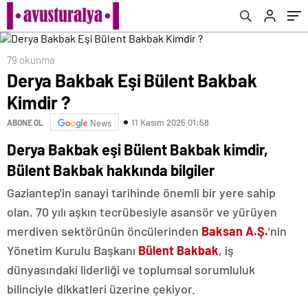
79 okunma
Derya Bakbak Eşi Bülent Bakbak
Kimdir ?
11 Kasım 2025 01:58
ABONE OL
News
Derya Bakbak eşi Bülent Bakbak kimdir,
Bülent Bakbak hakkında bilgiler
Gaziantep'in sanayi tarihinde önemli bir yere sahip
olan, 70 yılı aşkın tecrübesiyle asansör ve yürüyen
merdiven sektörünün öncülerinden
Baksan
A.Ş.
'nin
Yönetim Kurulu Başkanı
Bülent Bakbak
, iş
dünyasındaki liderliği ve toplumsal sorumluluk
bilinciyle dikkatleri üzerine çekiyor.