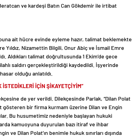
Beratcan ve kardeşi Batın Can Gökdemir ile irtibat
ubuna ait hücre evinde eyleme hazır, talimat beklemekte
e Yıldız, Nizamettin Bilgili, Onur Abiç ve İsmail Emre
ıldı. Aldıkları talimat doğrultusunda 1 Ekim’de gece
ilahlı saldırı gerçekleştirildiği kaydedildi. İşyerinde
hasar olduğu anlatıldı.
İSTEDİKLERİ İÇİN ŞİKAYETÇİYİM”
çesine de yer verildi. Dilekçesinde Parlak, “Dilan Polat
et gösteren bir firma kurmam üzerine Dilan ve Engin
lar. Bu husumetimiz nedeniyle başlayan hukuki
arda kamuoyuna duyurulan bazı itiraf ve ihbar
gin ve Dilan Polat’ın benimle hukuk sınırları dışında