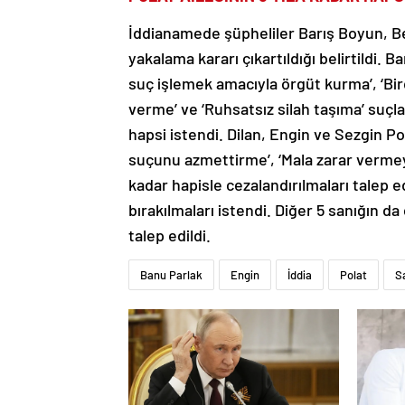
İddianamede şüpheliler Barış Boyun, B
yakalama kararı çıkartıldığı belirtildi. 
suç işlemek amacıyla örgüt kurma’, ‘Birde
verme’ ve ‘Ruhsatsız silah taşıma’ suçla
hapsi istendi. Dilan, Engin ve Sezgin Pola
suçunu azmettirme’, ‘Mala zarar vermey
kadar hapisle cezalandırılmaları talep e
bırakılmaları istendi. Diğer 5 sanığın d
talep edildi.
Banu Parlak
Engin
İddia
Polat
Sa