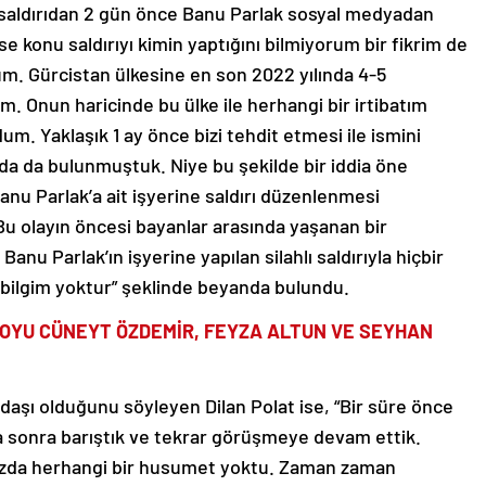
saldırıdan 2 gün önce Banu Parlak sosyal medyadan
e konu saldırıyı kimin yaptığını bilmiyorum bir fikrim de
m. Gürcistan ülkesine en son 2022 yılında 4-5
ım. Onun haricinde bu ülke ile herhangi bir irtibatım
um. Yaklaşık 1 ay önce bizi tehdit etmesi ile ismini
da da bulunmuştuk. Niye bu şekilde bir iddia öne
nu Parlak’a ait işyerine saldırı düzenlenmesi
u olayın öncesi bayanlar arasında yaşanan bir
anu Parlak’ın işyerine yapılan silahlı saldırıyla hiçbir
ir bilgim yoktur” şeklinde beyanda bulundu.
EOYU CÜNEYT ÖZDEMİR, FEYZA ALTUN VE SEYHAN
rkadaşı olduğunu söyleyen Dilan Polat ise, “Bir süre önce
a sonra barıştık ve tekrar görüşmeye devam ettik.
amızda herhangi bir husumet yoktu. Zaman zaman