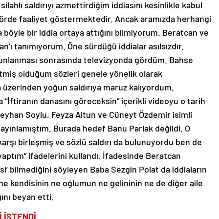
lahlı saldırıyı azmettirdiğim iddiasını kesinlikle kabul
örde faaliyet göstermektedir. Ancak aramızda herhangi
a böyle bir iddia ortaya attığını bilmiyorum. Beratcan ve
an’ı tanımıyorum. Öne sürdüğü iddialar asılsızdır.
urşunlanması sonrasında televizyonda gördüm. Bahse
tmiş olduğum sözleri genele yönelik olarak
a üzerinden yoğun saldırıya maruz kalıyordum.
 “İftiranın danasını göreceksin” içerikli videoyu o tarih
n Seyhan Soylu, Feyza Altun ve Cüneyt Özdemir isimli
yayınlamıştım. Burada hedef Banu Parlak değildi. O
rşı birleşmiş ve sözlü saldırı da bulunuyordu ben de
 yaptım” ifadelerini kullandı. İfadesinde Beratcan
si’ bilmediğini söyleyen Baba Sezgin Polat da iddiaların
ne kendisinin ne oğlumun ne gelininin ne de diğer aile
ğını beyan etti.
İ İSTENDİ