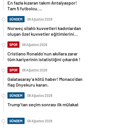
En fazla kızaran takım Antalyaspor!
Tam 5 futbolcu….
GÜNDEM
06 Ağustos 2026
Norweç silahlı kuvvetleri kadınlardan
oluşan özel kuvvetler eğitimlerini
başlattı.
SPOR
06 Ağustos 2026
Cristiano Ronaldo’nun akıllara zarar
tüm kariyerinin istatistiğini çıkardık !
SPOR
06 Ağustos 2026
Galatasaray’a kötü haber! Monaco’dan
flaş Onyekuru kararı.
GÜNDEM
06 Ağustos 2026
Trump’tan seçim sonrası ilk mülakat
GÜNDEM
06 Ağustos 2026