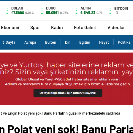
DOLAR
EURO
ALTIN
BITCOIN
47,5990
55,0561
6.545,23
%
0.06%
0.07%
0,76
Ekonomi
Spor
Kadın
Foto Galeri
Videolar
3.Sayfa
Avrupa
Bülten
Din
Eğitim
Hayat
Politika
at ve Engin Polat yeni şok! Banu Parlak’ın güzellik merkezindeki saldırıda
n Polat yeni şok! Banu Parla