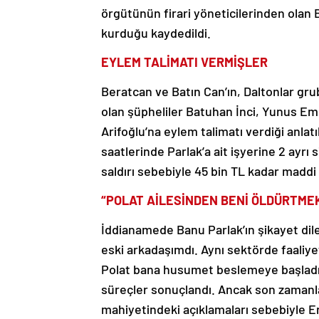
örgütünün firari yöneticilerinden olan 
kurduğu kaydedildi.
EYLEM TALİMATI VERMİŞLER
Beratcan ve Batın Can’ın, Daltonlar gr
olan şüpheliler Batuhan İnci, Yunus Emr
Arifoğlu’na eylem talimatı verdiği anlat
saatlerinde Parlak’a ait işyerine 2 ayrı s
saldırı sebebiyle 45 bin TL kadar maddi 
“POLAT AİLESİNDEN BENİ ÖLDÜRTMEK 
İddianamede Banu Parlak’ın şikayet dilek
eski arkadaşımdı. Aynı sektörde faaliy
Polat bana husumet beslemeye başladı
süreçler sonuçlandı. Ancak son zamanl
mahiyetindeki açıklamaları sebebiyle En