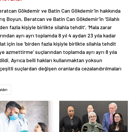
eratcan Gökdemir ve Batin Can Gökdemir’in hakkında
Barış Boyun, Beratcan ve Batin Can Gökdemir’in ‘Silahlı
n fazla kişiyle birlikte silahla tehdit’, ‘Mala zarar
rından ayrı ayrı toplamda 8 yıl 4 aydan 23 yıla kadar
t için ise ‘birden fazla kişiyle birlikte silahla tehdit
e azmettirme’ suçlarından toplamda ayrı ayrı 8 yıla
dildi. Ayrıca belli hakları kullanmaktan yoksun
a çeşitli suçlardan değişen oranlarda cezalandırılmaları
ldırı