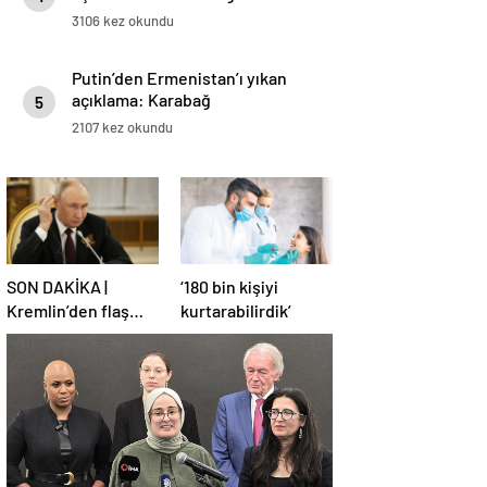
3106 kez okundu
Putin’den Ermenistan’ı yıkan
açıklama: Karabağ
5
Azerbaycan’ın ayrılmaz bir
2107 kez okundu
parçasıdır!
SON DAKİKA |
‘180 bin kişiyi
Kremlin’den flaş
kurtarabilirdik’
Türkiye açıklaması!