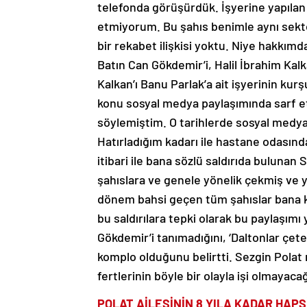
telefonda görüşürdük. İşyerine yapılan si
etmiyorum. Bu şahıs benimle aynı sekt
bir rekabet ilişkisi yoktu. Niye hakkımd
Batın Can Gökdemir’i, Halil İbrahim Kalk
Kalkan’ı Banu Parlak’a ait işyerinin k
konu sosyal medya paylaşımında sarf e
söylemiştim. O tarihlerde sosyal medy
Hatırladığım kadarı ile hastane odasında
itibari ile bana sözlü saldırıda buluna
şahıslara ve genele yönelik çekmiş ve 
dönem bahsi geçen tüm şahıslar bana ka
bu saldırılara tepki olarak bu paylaşımı
Gökdemir’i tanımadığını, ‘Daltonlar çete
komplo olduğunu belirtti. Sezgin Polat 
fertlerinin böyle bir olayla işi olmayaca
POLAT AİLESİNİN 8 YILA KADAR HAPS