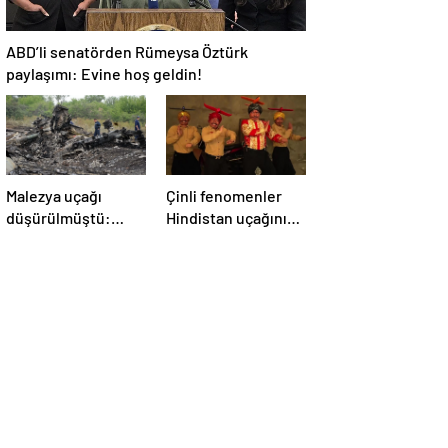
ABD’li senatörden Rümeysa Öztürk
paylaşımı: Evine hoş geldin!
Malezya uçağı
Çinli fenomenler
düşürülmüştü:
Hindistan uçağının
Rusya sorumlu
düşmesiyle dalga
tutuldu
geçti: ‘YENİ UÇAĞIM
DÜŞÜRÜLDÜ’