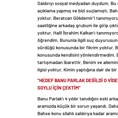
Saldırıyı sosyal medyadan duydum. Bu 
açıklama yapmış ve bizi suçlamıştı. Bahs
yoktur. Beratcan Gökdemir’i tanımıyoru
saatliğine arkadaş grubum ile girip çıkt
yoktur. Halil İbrahim Kalkan’ı tanımıyord
öğrendim. Bununla ilgili suç duyurusun
sürdüğü konusunda bir fikrim yoktur. Ba
konusunda kendisini yönlendirmedim. B
tartışmadan ibarettir. Benim ve ailemin B
ilgisi yoktur. Kimin yaptığına dair de b
“HEDEF BANU PARLAK DEĞİLDİ O VİD
SOYLU İÇİN ÇEKTİM”
Banu Parlak’ı 4 yıldır tanıdığını eski a
aramızda küçük bir sorun yaşandı. Dah
Bahse konu silahlı saldırıya kadar ar