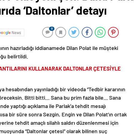
rıda ‘Daltonlar’ detayı
0
News
ın hazırladığı iddianamede Dilan Polat ile müşteki
 belirtildi.
LANTILARINI KULLANARAK DALTONLAR ÇETESİYLE
a hesabından yayınladığı bir videoda “Tedbir kararının
öreceksin. Bitti bitti… Sana bu prim fazla bile… Sana
nde yaptığı açıklama ile Parlak’a tehdit mesajı
ısa bir süre sonra Sezgin, Engin ve Dilan Polat’ın ortak
yerine tehdit amaçlı silahlı saldırı düzenlenmesi için
amuoyunda “Daltonlar çetesi” olarak bilinen suç