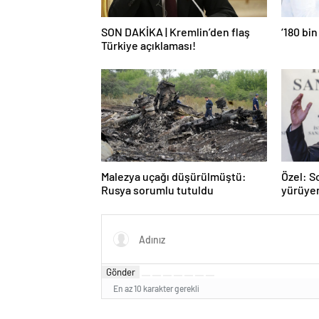
SON DAKİKA | Kremlin’den flaş
‘180 bin
Türkiye açıklaması!
Malezya uçağı düşürülmüştü:
Özel: S
Rusya sorumlu tutuldu
yürüye
Gönder
En az 10 karakter gerekli