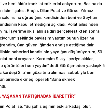
ni ve beni öldürtmek istediklerini anlıyorum. Basına da
n isimli şahıs, Engin, Dilan Polat ve Gürsel Yılmaz
lı saldırısına uğradığını, kendisinden beni ve Seyhan
endisinin kabul etmediğini açıkladı. Polat ailesinden
yim. İşyerime ilk silahlı saldırı gerçekleştikten sonra
çiyorum’ şeklinde paylaşım yaptım bunun üzerine
 öğrendim. Can güvenliğimden endişe ettiğime dair
 ilişkin haberleri kendisinin yaydığını düşünüyorum. 30
olat beni arayarak ‘Kardeşim Sıla’yı içeriye aldılar.
, o görüntüleri sen yaydın” dedi. Görüşmeden yaklaşık 5
z kardeşi Sıla’nın gözaltına alınması sebebiyle beni
dan birinde ekmeği öperek “Sana ekmek
ndı.
A YAŞANAN TARTIŞMADAN İBARETTİR”
n Polat ise, “Bu şahıs eşimin eski arkadaşı olur.