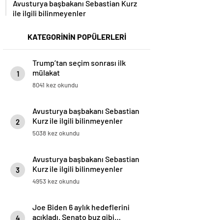
Avusturya başbakanı Sebastian Kurz
ile ilgili bilinmeyenler
KATEGORİNİN POPÜLERLERİ
Trump’tan seçim sonrası ilk
mülakat
1
8041 kez okundu
Avusturya başbakanı Sebastian
Kurz ile ilgili bilinmeyenler
2
5038 kez okundu
Avusturya başbakanı Sebastian
Kurz ile ilgili bilinmeyenler
3
4953 kez okundu
Joe Biden 6 aylık hedeflerini
açıkladı. Senato buz gibi…
4