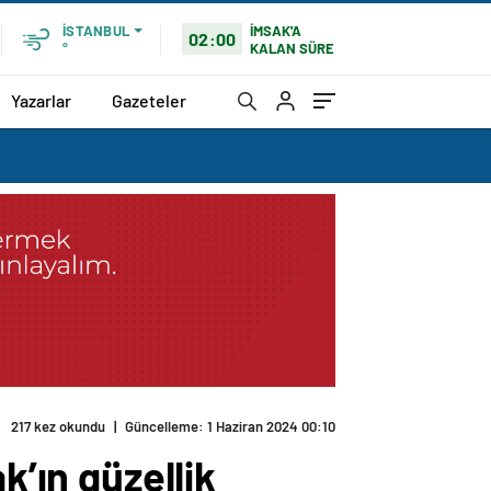
İMSAK'A
İSTANBUL
02:00
KALAN SÜRE
°
Yazarlar
Gazeteler
217 kez okundu
|
Güncelleme: 1 Haziran 2024 00:10
k’ın güzellik