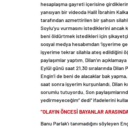
hesaplaşma gayreti içerisine girdikleri
yansıyan bir videoda Halil İbrahim Kalka
tarafından azmettirilen bir şahsın silah
Soylu’yu vurmasını istediklerini ancak k
beni öldürtmek istedikleri için şikayetçi
sosyal medya hesabımdan ‘işyerime ge
işyerime tekrar silahla ateş edildiğini
paylaşımlar yaptım. Dilan’ın açıklamaya
Eylül günü saat 21.30 sıralarında Dilan P
Engin’i de beni de alacaklar bak yapma
saat sonra işyerim kurşunlandı. Dilan kı
sorumlu tutuyordu. Son paylaşımların
yedirmeyeceğim” dedi” ifadelerini kulla
“OLAYIN ÖNCESİ BAYANLAR ARASIND
Banu Parlak’ı tanımadığını söyleyen Engi