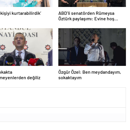
 kişiyi kurtarabilirdik’
ABD’li senatörden Rümeysa
Öztürk paylaşımı: Evine hoş
geldin!
okakta
Özgür Özel: Ben meydandayım,
meyenlerden değiliz
sokaktayım