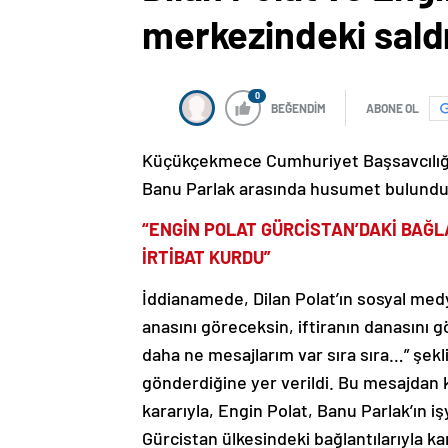
merkezindeki saldı
0
BEĞENDİM
ABONE OL
Küçükçekmece Cumhuriyet Başsavcılığın
Banu Parlak arasında husumet bulunduğu
“ENGİN POLAT GÜRCİSTAN’DAKİ BAĞ
İRTİBAT KURDU”
İddianamede, Dilan Polat’ın sosyal medy
anasını göreceksin, iftiranın danasını g
daha ne mesajlarım var sıra sıra…” şekli
gönderdiğine yer verildi. Bu mesajdan k
kararıyla, Engin Polat, Banu Parlak’ın iş
Gürcistan ülkesindeki bağlantılarıyla k