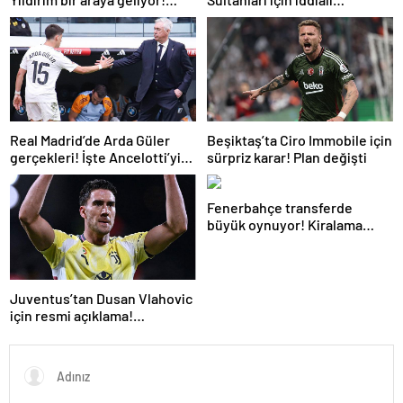
Toplanan imza sayısı ortaya
açıklama!
çıktı
Real Madrid’de Arda Güler
Beşiktaş’ta Ciro Immobile için
gerçekleri! İşte Ancelotti’yi
sürpriz karar! Plan değişti
yol ayrımına götüren
sebepler
Fenerbahçe transferde
büyük oynuyor! Kiralama
formülüyle bir PSG’li daha
Juventus’tan Dusan Vlahovic
için resmi açıklama!
Fenerbahçe yanıtı