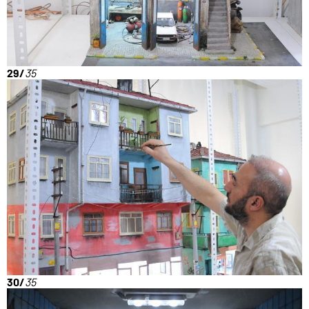
29/
35
30/
35