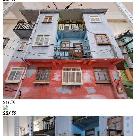
21/
35
22/
35