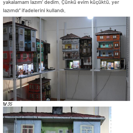
yakalamam lazım’ dedim. Çünkü evim küçüktü, yer
lazımdı” ifadelerini kullandı.
1/
35