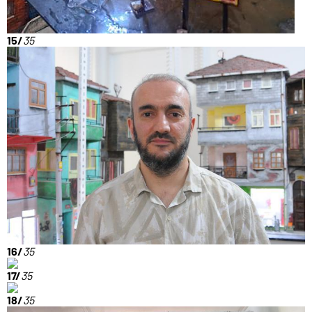
15/
35
16/
35
17/
35
18/
35