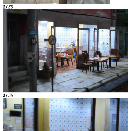
2/
35
3/
35