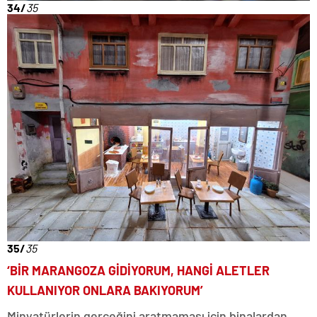
34/
35
35/
35
‘BİR MARANGOZA GİDİYORUM, HANGİ ALETLER
KULLANIYOR ONLARA BAKIYORUM’
Minyatürlerin gerçeğini aratmaması için binalardan,