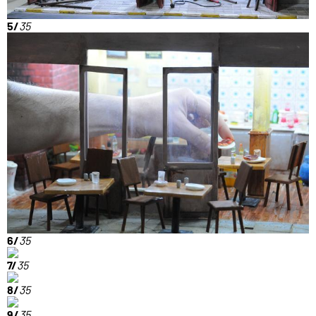
5/
35
6/
35
7/
35
8/
35
9/
35