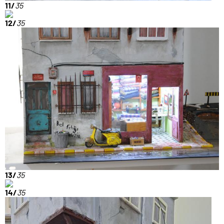
11/
35
12/
35
13/
35
14/
35