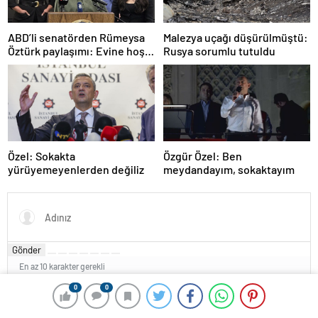
ABD’li senatörden Rümeysa
Malezya uçağı düşürülmüştü:
Öztürk paylaşımı: Evine hoş
Rusya sorumlu tutuldu
geldin!
Özel: Sokakta
Özgür Özel: Ben
yürüyemeyenlerden değiliz
meydandayım, sokaktayım
Gönder
En az 10 karakter gerekli
0
0