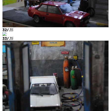
32/
35
33/
35