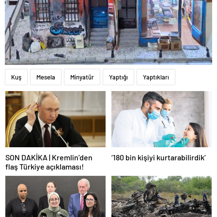
Kuş
Mesela
Minyatür
Yaptığı
Yaptıkları
SON DAKİKA | Kremlin’den
‘180 bin kişiyi kurtarabilirdik’
flaş Türkiye açıklaması!