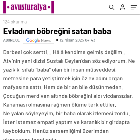
124 okunma
Evladının böbreğini satan baba
12 Nisan 2025 04:43
ABONE OL
News
Darbesi çok sertti… Hâlâ kendime gelmiş değilim…
Atv’nin yeni dizisi Sustalı Ceylan’dan söz ediyorum. Ne
yazık ki sıfatı “baba” olan bir insan müsveddesi,
metresine para yetiştirmek için öz evladını organ
mafyasına sattı. Hem de bir an bile düşünmeden.
Çocuğun merdiven altında böbreğini aldı vicdansızlar.
Kanaması olmasına rağmen ölüme terk ettiler.
Ne yalan söyleyeyim, bir baba olarak izlemesi zordu.
İster istemez empati yaptım ve karanlık bir girdapta
kayboldum. Henüz sersemliğimi üzerimden
atamamam bundandır…