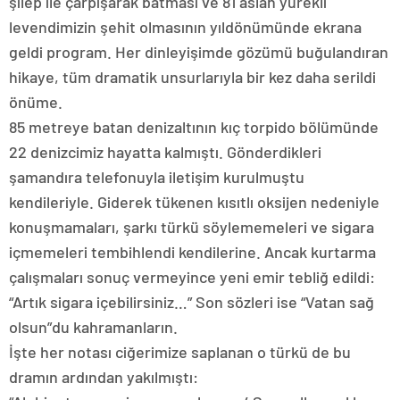
şilep ile çarpışarak batması ve 81 aslan yürekli
levendimizin şehit olmasının yıldönümünde ekrana
geldi program. Her dinleyişimde gözümü buğulandıran
hikaye, tüm dramatik unsurlarıyla bir kez daha serildi
önüme.
85 metreye batan denizaltının kıç torpido bölümünde
22 denizcimiz hayatta kalmıştı. Gönderdikleri
şamandıra telefonuyla iletişim kurulmuştu
kendileriyle. Giderek tükenen kısıtlı oksijen nedeniyle
konuşmamaları, şarkı türkü söylememeleri ve sigara
içmemeleri tembihlendi kendilerine. Ancak kurtarma
çalışmaları sonuç vermeyince yeni emir tebliğ edildi:
“Artık sigara içebilirsiniz…” Son sözleri ise “Vatan sağ
olsun”du kahramanların.
İşte her notası ciğerimize saplanan o türkü de bu
dramın ardından yakılmıştı: