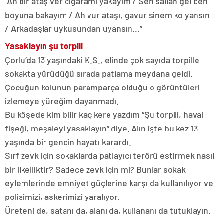
“Ah bir ataş ver cigaramı yakayım / Sen sallan gel ben
boyuna bakayım / Ah vur ataşı, gavur sinem ko yansın
/ Arkadaşlar uykusundan uyansın…”
Yasaklayın şu torpili
Çorlu’da 13 yaşındaki K.S., elinde çok sayıda torpille
sokakta yürüdüğü sırada patlama meydana geldi.
Çocuğun kolunun paramparça olduğu o görüntüleri
izlemeye yüreğim dayanmadı.
Bu köşede kim bilir kaç kere yazdım “Şu torpili, havai
fişeği, meşaleyi yasaklayın” diye. Alın işte bu kez 13
yaşında bir gencin hayatı karardı.
Sırf zevk için sokaklarda patlayıcı terörü estirmek nasıl
bir ilkelliktir? Sadece zevk için mi? Bunlar sokak
eylemlerinde emniyet güçlerine karşı da kullanılıyor ve
polisimizi, askerimizi yaralıyor.
Üreteni de, satanı da, alanı da, kullananı da tutuklayın.