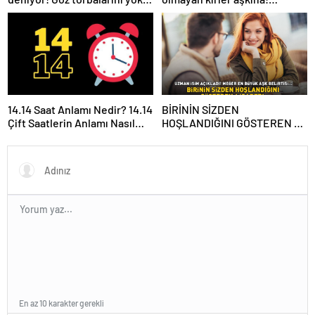
Kokusu çıkmayan bulaşıklara
eden yöntem: Hemoroid
en etkili yöntem
kremi
14.14 Saat Anlamı Nedir? 14.14
BİRİNİN SİZDEN
Çift Saatlerin Anlamı Nasıl
HOŞLANDIĞINI GÖSTEREN 6
Yorumlanır?
İŞARET! Uzman isim açıkladı!
Meğer en büyük aşk
belirtisi…
En az 10 karakter gerekli