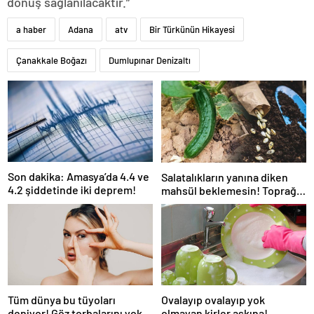
dönüş sağlanılacaktır.”
a haber
Adana
atv
Bir Türkünün Hikayesi
Çanakkale Boğazı
Dumlupınar Denizaltı
Son dakika: Amasya’da 4.4 ve
Salatalıkların yanına diken
4.2 şiddetinde iki deprem!
mahsül beklemesin! Toprağı
verimsiz hale getiriyor
Ovalayıp ovalayıp yok
Tüm dünya bu tüyoları
olmayan kirler aşkına!
deniyor! Göz torbalarını yok