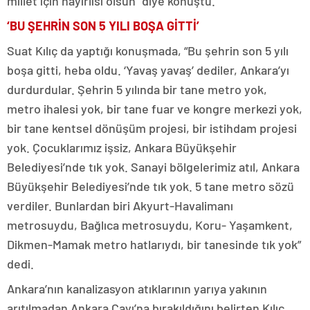
millet için hayırlısı olsun” diye konuştu.
‘BU ŞEHRİN SON 5 YILI BOŞA GİTTİ’
Suat Kılıç da yaptığı konuşmada, “Bu şehrin son 5 yılı
boşa gitti, heba oldu. ‘Yavaş yavaş’ dediler, Ankara’yı
durdurdular. Şehrin 5 yılında bir tane metro yok,
metro ihalesi yok, bir tane fuar ve kongre merkezi yok,
bir tane kentsel dönüşüm projesi, bir istihdam projesi
yok. Çocuklarımız işsiz, Ankara Büyükşehir
Belediyesi’nde tık yok. Sanayi bölgelerimiz atıl, Ankara
Büyükşehir Belediyesi’nde tık yok. 5 tane metro sözü
verdiler. Bunlardan biri Akyurt-Havalimanı
metrosuydu, Bağlıca metrosuydu, Koru- Yaşamkent,
Dikmen-Mamak metro hatlarıydı, bir tanesinde tık yok”
dedi.
Ankara’nın kanalizasyon atıklarının yarıya yakının
arıtılmadan Ankara Çayı’na bırakıldığını belirten Kılıç,