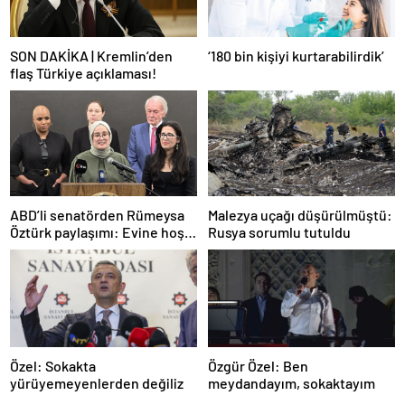
SON DAKİKA | Kremlin’den
‘180 bin kişiyi kurtarabilirdik’
flaş Türkiye açıklaması!
ABD’li senatörden Rümeysa
Malezya uçağı düşürülmüştü:
Öztürk paylaşımı: Evine hoş
Rusya sorumlu tutuldu
geldin!
Özel: Sokakta
Özgür Özel: Ben
yürüyemeyenlerden değiliz
meydandayım, sokaktayım