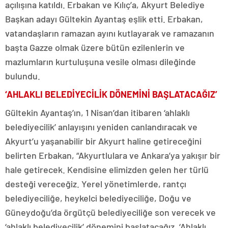
açılışına katıldı. Erbakan ve Kılıç’a, Akyurt Belediye
Başkan adayı Gültekin Ayantaş eşlik etti. Erbakan,
vatandaşların ramazan ayını kutlayarak ve ramazanın
başta Gazze olmak üzere bütün ezilenlerin ve
mazlumların kurtuluşuna vesile olması dileğinde
bulundu.
‘AHLAKLI BELEDİYECİLİK DÖNEMİNİ BAŞLATACAĞIZ’
Gültekin Ayantaş’ın, 1 Nisan’dan itibaren ‘ahlaklı
belediyecilik’ anlayışını yeniden canlandıracak ve
Akyurt’u yaşanabilir bir Akyurt haline getireceğini
belirten Erbakan, “Akyurtlulara ve Ankara’ya yakışır bir
hale getirecek. Kendisine elimizden gelen her türlü
desteği vereceğiz. Yerel yönetimlerde, rantçı
belediyeciliğe, heykelci belediyeciliğe, Doğu ve
Güneydoğu’da örgütçü belediyeciliğe son verecek ve
‘ahlaklı belediyecilik’ dönemini başlatacağız. ‘Ahlaklı