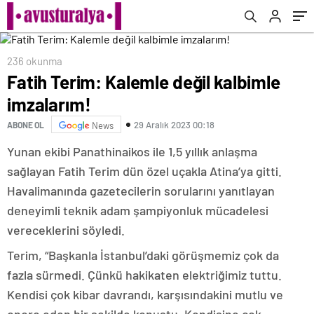
236 okunma
Fatih Terim: Kalemle değil kalbimle
imzalarım!
29 Aralık 2023 00:18
ABONE OL
News
Yunan ekibi Panathinaikos ile 1,5 yıllık anlaşma
sağlayan Fatih Terim dün özel uçakla Atina’ya gitti.
Havalimanında gazetecilerin sorularını yanıtlayan
deneyimli teknik adam şampiyonluk mücadelesi
vereceklerini söyledi.
Terim, “Başkanla İstanbul’daki görüşmemiz çok da
fazla sürmedi. Çünkü hakikaten elektriğimiz tuttu.
Kendisi çok kibar davrandı, karşısındakini mutlu ve