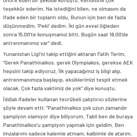
onore eden bir şekilde konuştu. Kendisine çok
teşekkür ederim. Ne istediğini bilen, ne olmasını da
ifade eden bir toplantı oldu. Bunun için ben de fazla
düşünmedim, ‘Peki’ dedim. İki gün evvel öğleden
sonra 15.00’te konuşmamız bitti. Bugün saat 18.00’de
antrenmanımız var” dedi.
Yunanistan Ligi’ni takip ettiğini aktaran Fatih Terim,
“Gerek Panathinaikos, gerek Olympiakos, gerekse AEK
hepsini takip ediyoruz. İlk yapacağımız iş bilgi alıp,
antrenmanımıza başlayıp, eksiklerimizi tespit etmek
olacak. Çok fazla vaktimiz de yok” diye konuştu.
İddialı ifadeler kullanan tecrübeli çalıştırıcı sözlerine
şöyle devam etti: “Panathinaikos çok uzun zamandır
şampiyon olamıyor diye biliyorum. Tabii ben de buraya
Panathinaikos’u şampiyon yapmak için geldim. Ben
imzalarımı sadece kalemle atmam, kalbimle de atarım.