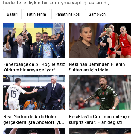
hedeflere ilişkin bir konuşma yaptığı aktarıldı.
Başarı
Fatih Terim
Panathinaikos
Şampiyon
Fenerbahçe’de Ali Koç ile Aziz
Neslihan Demir’den Filenin
Yıldırım bir araya geliyor!
Sultanları için iddialı
Toplanan imza sayısı ortaya
açıklama!
çıktı
Real Madrid’de Arda Güler
Beşiktaş’ta Ciro Immobile için
gerçekleri! İşte Ancelotti’yi
sürpriz karar! Plan değişti
yol ayrımına götüren
sebepler