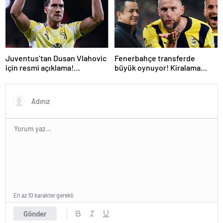
Juventus’tan Dusan Vlahovic
Fenerbahçe transferde
için resmi açıklama!
büyük oynuyor! Kiralama
Fenerbahçe yanıtı
formülüyle bir PSG’li daha
En az 10 karakter gerekli
Gönder