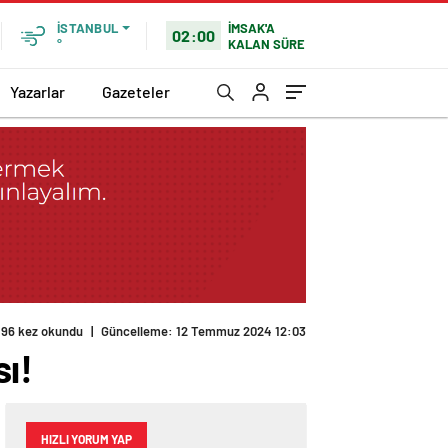
İMSAK'A
İSTANBUL
02:00
KALAN SÜRE
°
Yazarlar
Gazeteler
196 kez okundu
|
Güncelleme: 12 Temmuz 2024 12:03
ı!
HIZLI YORUM YAP