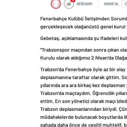
0
BEĞENDİM
ABONE OL
Fenerbahçe Kulübü İletişimden Soruml
gerçekleşecek olağanüstü genel kurul 
Gebetaş, açıklamasında şu ifadeleri kul
“Trabzonspor maçından sonra çıkan ola
Kurulu olarak aldığımız 2 Nisan’da Ola
Trabzon’da Fenerbahçe öyle az bir olay
deplasmanına taraftar olarak gittim. 
yıllarında ara ara birkaç kez deplasman 
Trabzon’da maçtaydım. Öğrencilik yıllar
ettim. En son yönetici olarak maçı izled
Trabzon deplasmanlarından biriydi. Çünk
müdahalelerde bulunacak boyutlarda ilk
sahada daha önce de çeşitli muhtelif, 