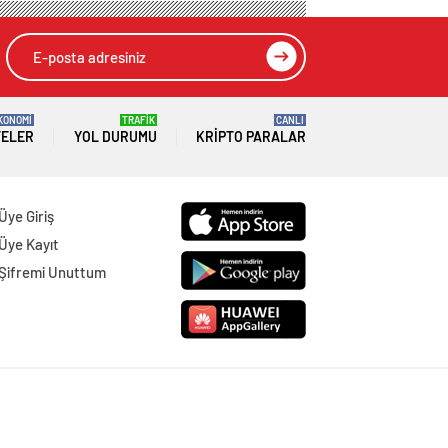
KONOMİ
TRAFİK
CANLI
TELER
YOL DURUMU
KRIPTO PARALAR
Üye Giriş
Üye Kayıt
Şifremi Unuttum