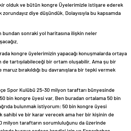
ir olduk ve bütün kongre Üyelerimizle istişare ederek
 zorundayız diye düşündük. Dolayısıyla bu kapsamda
bundan sonraki yol haritasına ilişkin neler
şacağız.
ir. Orada kongre üyelerimizin yapacağı konuşmalarda ortaya
 de tartışılabileceği bir ortam oluşabilir. Ama şu bir
e maruz bırakıldığı bu davranışlara bir tepki vermek
hçe Spor Kulübü 25-30 milyon taraftarı bünyesinde
50 bin kongre üyesi var. Ben buradan ortalama 50 bin
çağrıda bulunmak istiyorum: 50 bin kongre üyesi
sahibi ve bir karar verecek ama her bir kişinin de
-30 milyon taraftarın sorumluluğunu da üzerinde
aslında buraya sadece kendisi için ve Fenerbahçe