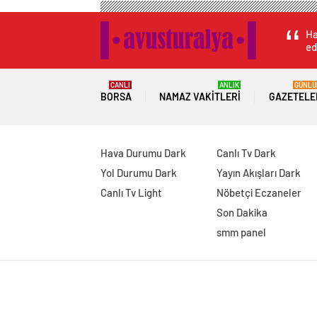
Ha
ed
CANLI
ANLIK
GÜNLÜ
BORSA
NAMAZ VAKITLERI
GAZETELE
Hava Durumu Dark
Canlı Tv Dark
Yol Durumu Dark
Yayın Akışları Dark
Canlı Tv Light
Nöbetçi Eczaneler
Son Dakika
smm panel