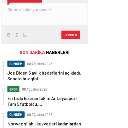
GÖNDER
SON DAKİKA
HABERLERİ
GÜNDEM
08 Ağustos 2026
Joe Biden 6 aylık hedeflerini açıkladı.
Senato buz gibi…
SPOR
08 Ağustos 2026
En fazla kızaran takım Antalyaspor!
Tam 5 futbolcu….
GÜNDEM
08 Ağustos 2026
Norweç silahlı kuvvetleri kadınlardan