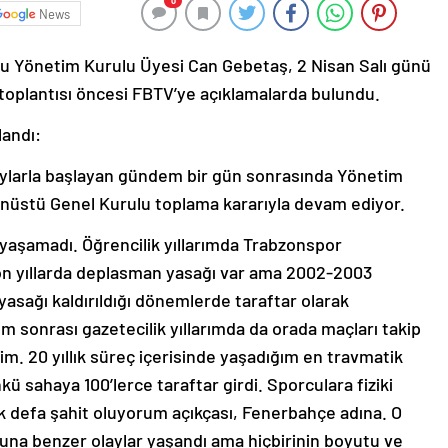
0
News
u Yönetim Kurulu Üyesi Can Gebetaş, 2 Nisan Salı günü
toplantısı öncesi FBTV’ye açıklamalarda bulundu.
landı:
ylarla başlayan gündem bir gün sonrasında Yönetim
ğanüstü Genel Kurulu toplama kararıyla devam ediyor.
 yaşamadı. Öğrencilik yıllarımda Trabzonspor
Son yıllarda deplasman yasağı var ama 2002-2003
yasağı kaldırıldığı dönemlerde taraftar olarak
ım sonrası gazetecilik yıllarımda da orada maçları takip
im. 20 yıllık süreç içerisinde yaşadığım en travmatik
ü sahaya 100’lerce taraftar girdi. Sporculara fiziki
 defa şahit oluyorum açıkçası, Fenerbahçe adına. O
buna benzer olaylar yaşandı ama hiçbirinin boyutu ve