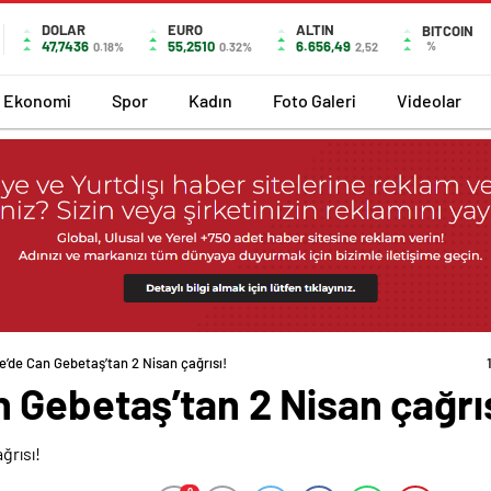
DOLAR
EURO
ALTIN
BITCOIN
47,7436
55,2510
6.656,49
%
0.18%
0.32%
2,52
Ekonomi
Spor
Kadın
Foto Galeri
Videolar
’de Can Gebetaş’tan 2 Nisan çağrısı!
 Gebetaş’tan 2 Nisan çağrıs