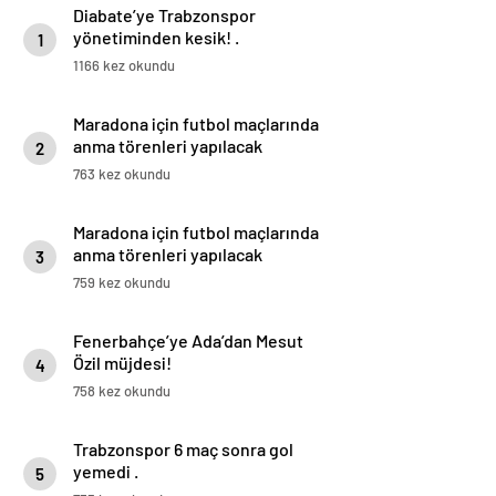
Diabate’ye Trabzonspor
yönetiminden kesik! .
1
1166 kez okundu
Maradona için futbol maçlarında
anma törenleri yapılacak
2
763 kez okundu
Maradona için futbol maçlarında
anma törenleri yapılacak
3
759 kez okundu
Fenerbahçe’ye Ada’dan Mesut
Özil müjdesi!
4
758 kez okundu
Trabzonspor 6 maç sonra gol
yemedi .
5