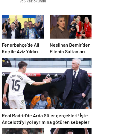
735 kez okundu
Fenerbahçe’de Ali
Neslihan Demir’den
Koç ile Aziz Yıldırım
Filenin Sultanları
bir araya geliyor!
için iddialı açıklama!
Toplanan imza
sayısı ortaya çıktı
Real Madrid’de Arda Güler gerçekleri! İşte
Ancelotti’yi yol ayrımına götüren sebepler