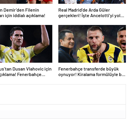
n Demir’den Filenin
Real Madrid’de Arda Güler
rı için iddialı açıklama!
gerçekleri! İşte Ancelotti’yi yol
ayrımına götüren sebepler
s’tan Dusan Vlahovic için
Fenerbahçe transferde büyük
açıklama! Fenerbahçe
oynuyor! Kiralama formülüyle bir
PSG’li daha