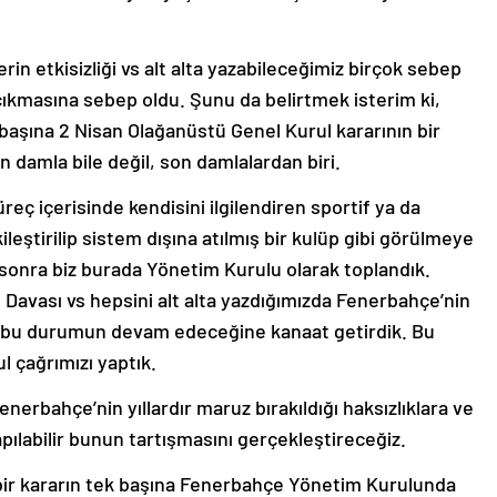
in etkisizliği vs alt alta yazabileceğimiz birçok sebep
çıkmasına sebep oldu. Şunu da belirtmek isterim ki,
başına 2 Nisan Olağanüstü Genel Kurul kararının bir
n damla bile değil, son damlalardan biri.
eç içerisinde kendisini ilgilendiren sportif ya da
eştirilip sistem dışına atılmış bir kulüp gibi görülmeye
n sonra biz burada Yönetim Kurulu olarak toplandık.
avası vs hepsini alt alta yazdığımızda Fenerbahçe’nin
e bu durumun devam edeceğine kanaat getirdik. Bu
 çağrımızı yaptık.
rbahçe’nin yıllardır maruz bırakıldığı haksızlıklara ve
apılabilir bunun tartışmasını gerçekleştireceğiz.
i bir kararın tek başına Fenerbahçe Yönetim Kurulunda