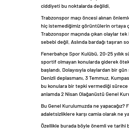
ciddiyeti bu noktalarda değildi.
Trabzonspor maçı öncesi alınan önlemler
hiç istemediğimiz görüntülerin ortaya 
Trabzonspor maçında çıkan olaylar tek 
sebebi değil. Aslında bardağı taşıran so
Fenerbahçe Spor Kulübü, 20-25 yıllık sür
sportif olmayan konularda giderek ötekil
başlandı. Dolayısıyla olaylardan bir gü
Denizli deplasmanı, 3 Temmuz, Kumpas D
bu konulara bir tepki vermediği sürec
anlamda 2 Nisan Olağanüstü Genel Kurul
Bu Genel Kurulumuzda ne yapacağız? Fene
adaletsizliklere karşı camia olarak ne y
Özellikle burada böyle önemli ve tarih