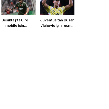
Beşiktaş’ta Ciro
Juventus’tan Dusan
Immobile için
Vlahovic için resmi
sürpriz karar! Plan
açıklama!
değişti
Fenerbahçe yanıtı