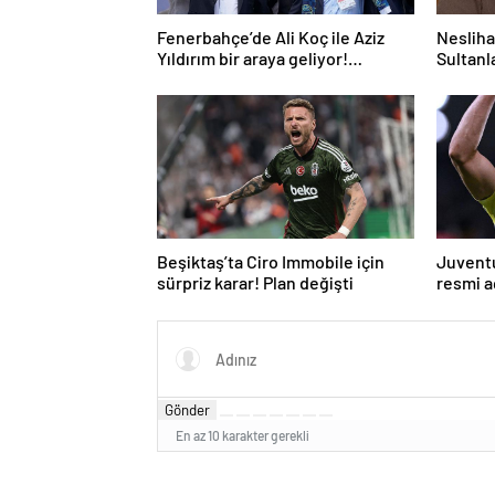
Fenerbahçe’de Ali Koç ile Aziz
Nesliha
Yıldırım bir araya geliyor!
Sultanla
Toplanan imza sayısı ortaya çıktı
Beşiktaş’ta Ciro Immobile için
Juventu
sürpriz karar! Plan değişti
resmi 
yanıtı
Gönder
En az 10 karakter gerekli