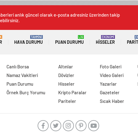
berleri anlık güncel olarak e-posta adresiniz üzerinden takip
ebilirsiniz.
K
TAHMİNİ
LİG
EKONOMİ
E
R
HAVA DURUMU
PUAN DURUMU
HISSELER
PARI
Canlı Borsa
Altınlar
Foto Galeri
Namaz Vakitleri
Dövizler
Video Galeri
Puan Durumu
Hisseler
Yazarlar
Örnek Burç Yorumu
Kripto Paralar
Gazeteler
Pariteler
Sıcak Haber