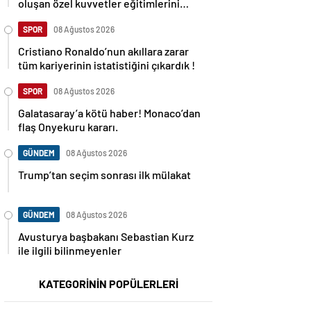
oluşan özel kuvvetler eğitimlerini
başlattı.
SPOR
08 Ağustos 2026
Cristiano Ronaldo’nun akıllara zarar
tüm kariyerinin istatistiğini çıkardık !
SPOR
08 Ağustos 2026
Galatasaray’a kötü haber! Monaco’dan
flaş Onyekuru kararı.
GÜNDEM
08 Ağustos 2026
Trump’tan seçim sonrası ilk mülakat
GÜNDEM
08 Ağustos 2026
Avusturya başbakanı Sebastian Kurz
ile ilgili bilinmeyenler
KATEGORİNİN POPÜLERLERİ