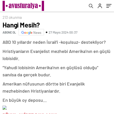
213 okunma
Hangi Mesih?
27 Mayıs 2024 00:37
ABONE OL
News
ABD 10 yıllardır neden İsrail’i -koşulsuz- destekliyor?
Hristiyanların Evanjelist mezhebi Amerika’nın en güçlü
lobisidir.
“Yahudi lobisinin Amerika’nın en güçlüsü olduğu”
sanılsa da gerçek budur.
Amerikan nüfusunun dörtte biri Evanjelik
mezhebinden Hristiyanlardır.
En büyük oy deposu…