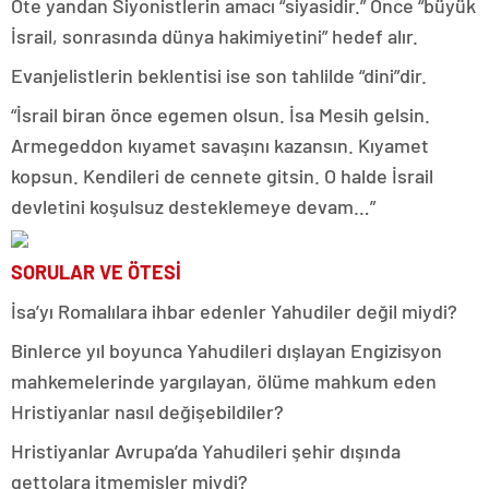
Öte yandan Siyonistlerin amacı “siyasidir.” Önce “büyük
İsrail, sonrasında dünya hakimiyetini” hedef alır.
Evanjelistlerin beklentisi ise son tahlilde “dini”dir.
“İsrail biran önce egemen olsun. İsa Mesih gelsin.
Armegeddon kıyamet savaşını kazansın. Kıyamet
kopsun. Kendileri de cennete gitsin. O halde İsrail
devletini koşulsuz desteklemeye devam…”
SORULAR VE ÖTESİ
İsa’yı Romalılara ihbar edenler Yahudiler değil miydi?
Binlerce yıl boyunca Yahudileri dışlayan Engizisyon
mahkemelerinde yargılayan, ölüme mahkum eden
Hristiyanlar nasıl değişebildiler?
Hristiyanlar Avrupa’da Yahudileri şehir dışında
gettolara itmemişler miydi?