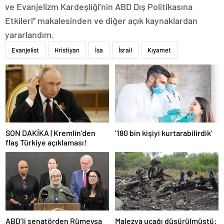
ve Evanjelizm Kardeşliği’nin ABD Dış Politikasına
Etkileri” makalesinden ve diğer açık kaynaklardan
yararlandım.
Evanjelist
Hristiyan
İsa
İsrail
Kıyamet
SON DAKİKA | Kremlin’den
‘180 bin kişiyi kurtarabilirdik’
flaş Türkiye açıklaması!
ABD’li senatörden Rümeysa
Malezya uçağı düşürülmüştü: