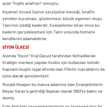
açan “İngiliz anahtarı” olmuştu.
Kıyamet öncesi İsa’nın yeryüzüne ineceği, İsrail’in
yeniden kurulması, güçlenmesi, büyük egemen oluşu
Tanrı’nın çizdiği kaderdir. Evanjelistler biran önce bu
kaderin gerçekleşmesi için Tanrı yolunda hizmete
kendilerini adamalıdırlar.
SİYON ÜLKESİ
Aslında “Siyon” Kral Davud tarafından fethedilerek
Krallığın merkezi yapılan Kudüs için kullanılan isimdir.
Kapsamı bugün işgal altında olan Filistin topraklarını da
içine alarak genişlemiştir.
Ronald Reagen bu inanca adanmış olan Evanjelistlerin
Beyaz Saray’a getirdiği Başkan olarak 1983’te bakın ne
demiş:
Eski Ahit’teki peygamberlerimize ve Armeged-don ile