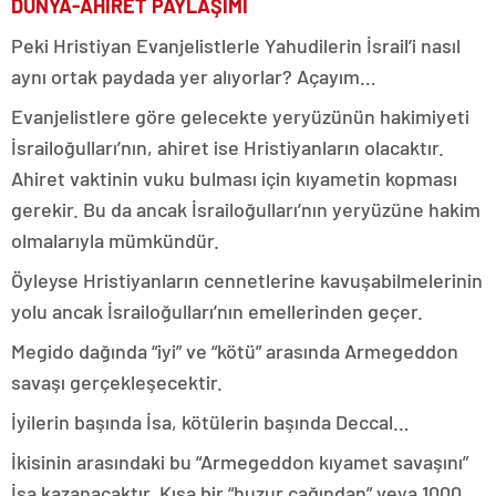
DÜNYA-AHİRET PAYLAŞIMI
Peki Hristiyan Evanjelistlerle Yahudilerin İsrail’i nasıl
aynı ortak paydada yer alıyorlar? Açayım…
Evanjelistlere göre gelecekte yeryüzünün hakimiyeti
İsrailoğulları’nın, ahiret ise Hristiyanların olacaktır.
Ahiret vaktinin vuku bulması için kıyametin kopması
gerekir. Bu da ancak İsrailoğulları’nın yeryüzüne hakim
olmalarıyla mümkündür.
Öyleyse Hristiyanların cennetlerine kavuşabilmelerinin
yolu ancak İsrailoğulları’nın emellerinden geçer.
Megido dağında “iyi” ve “kötü” arasında Armegeddon
savaşı gerçekleşecektir.
İyilerin başında İsa, kötülerin başında Deccal…
İkisinin arasındaki bu “Armegeddon kıyamet savaşını”
İsa kazanacaktır. Kısa bir “huzur çağından” veya 1000