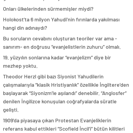
Onları ülkelerinden sürmemişler miydi?
Holokost’ta 6 milyon Yahudi’nin fırınlarda yakılması
hangi din adınaydı?
Bu soruların cevabını oluşturan teoriler var ama -
sanırım- en doğrusu “evanjelistlerin zuhuru” olmalı.
19. yüzyılın sonlarına kadar “evanjelizm” diye bir
mezhep yoktu.
Theodor Herzl gibi bazı Siyonist Yahudilerin
çalışmalarıyla “klasik Hristiyanlık” özellikle İngiltere’den
başlayarak “Siyonizm’le aşılandı” denebilir. “Anglosfer”
denilen İngilizce konuşulan coğrafyalarda süratle
gelişti.
1909’da piyasaya çıkan Protestan Evanjeliklerin
referans kabul ettikleri “Scofield İncil’i” bütün kilitleri