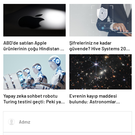
ABD’de satılan Apple
Şifreleriniz ne kadar
ürünlerinin çoğu Hindistan ve
güvende? Hive Systems 2025
Vietnam’dan gelecek
şifre tablosu hackerların
hızını gözler önüne seriyor
Yapay zeka sohbet robotu
Evrenin kayıp maddesi
Turing testini geçti: Peki ya
bulundu: Astronomlar
şimdi?
hidrojenin izini sürdü