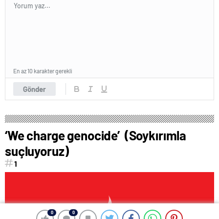
En az 10 karakter gerekli
Gönder
‘We charge genocide’ (Soykırımla
suçluyoruz)
1
0
0
0
0