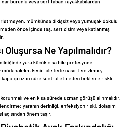
n, dar burunlu veya sert tabanlı ayakkabılardan
terletmeyen, mümkünse dikişsiz veya yumuşak dokulu
yilmeden önce içinde taş, sert cisim veya katlanmış
r.
ı Oluşursa Ne Yapılmalıdır?
dildiğinde yara küçük olsa bile profesyonel
 müdahaleler, kesici aletlerle nasır temizleme,
 kapatıp uzun süre kontrol etmeden bekleme riskli
n korunmalı ve en kısa sürede uzman görüşü alınmalıdır.
endirme; yaranın derinliği, enfeksiyon riski, dolaşım
i açısından önem taşır.
 Diyabetik Ayak Farkındalığı