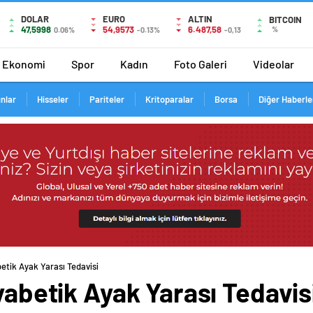
DOLAR
EURO
ALTIN
BITCOIN
47,5998
54,9573
6.487,58
%
0.06%
-0.13%
-0,13
Ekonomi
Spor
Kadın
Foto Galeri
Videolar
ınlar
Hisseler
Pariteler
Kritoparalar
Borsa
Diğer Haberle
betik Ayak Yarası Tedavisi
iyabetik Ayak Yarası Tedavis