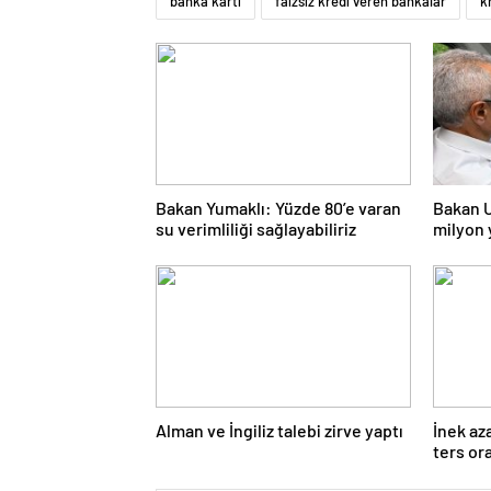
banka kartı
faizsiz kredi veren bankalar
k
Bakan Yumaklı: Yüzde 80’e varan
Bakan U
su verimliliği sağlayabiliriz
milyon 
Alman ve İngiliz talebi zirve yaptı
İnek az
ters or