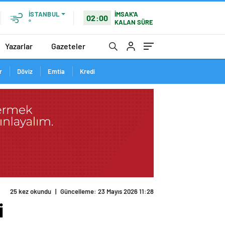
İMSAK'A
İSTANBUL
02:00
KALAN SÜRE
°
Yazarlar
Gazeteler
r
Döviz
Emtia
Kredi
25 kez okundu
|
Güncelleme: 23 Mayıs 2026 11:28
i