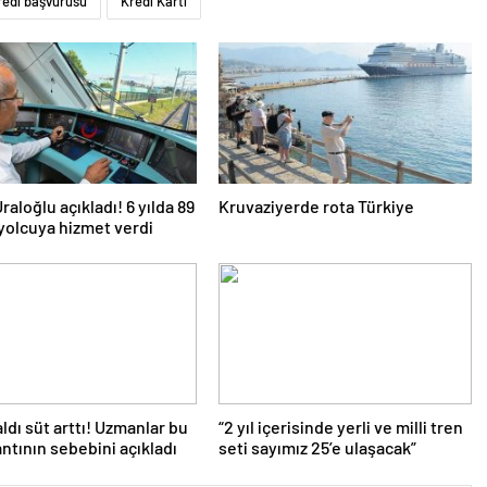
redi başvurusu
Kredi Kartı
raloğlu açıkladı! 6 yılda 89
Kruvaziyerde rota Türkiye
yolcuya hizmet verdi
aldı süt arttı! Uzmanlar bu
“2 yıl içerisinde yerli ve milli tren
antının sebebini açıkladı
seti sayımız 25’e ulaşacak”