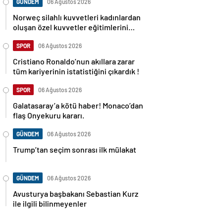
GÜNDEM
06 Ağustos 2026
Norweç silahlı kuvvetleri kadınlardan
oluşan özel kuvvetler eğitimlerini
başlattı.
SPOR
06 Ağustos 2026
Cristiano Ronaldo’nun akıllara zarar
tüm kariyerinin istatistiğini çıkardık !
SPOR
06 Ağustos 2026
Galatasaray’a kötü haber! Monaco’dan
flaş Onyekuru kararı.
GÜNDEM
06 Ağustos 2026
Trump’tan seçim sonrası ilk mülakat
GÜNDEM
06 Ağustos 2026
Avusturya başbakanı Sebastian Kurz
ile ilgili bilinmeyenler