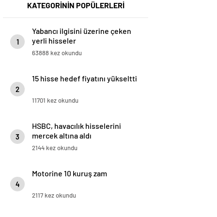
KATEGORİNİN POPÜLERLERİ
Yabancı ilgisini üzerine çeken
yerli hisseler
1
63888 kez okundu
15 hisse hedef fiyatını yükseltti
2
11701 kez okundu
HSBC, havacılık hisselerini
mercek altına aldı
3
2144 kez okundu
Motorine 10 kuruş zam
4
2117 kez okundu