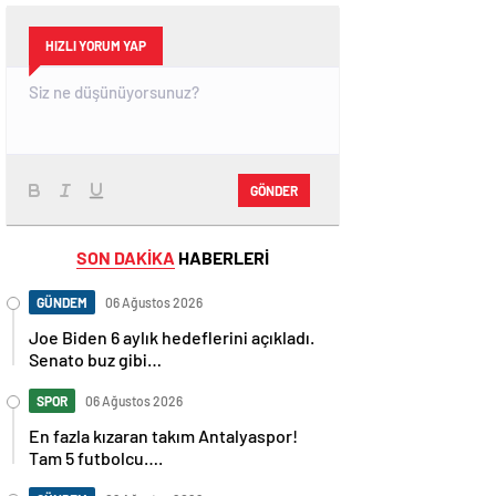
HIZLI YORUM YAP
GÖNDER
SON DAKİKA
HABERLERİ
GÜNDEM
06 Ağustos 2026
Joe Biden 6 aylık hedeflerini açıkladı.
Senato buz gibi…
SPOR
06 Ağustos 2026
En fazla kızaran takım Antalyaspor!
Tam 5 futbolcu….