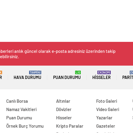
berleri anlık güncel olarak e-posta adresiniz üzerinden takip
ebilirsiniz.
K
TAHMİNİ
LİG
EKONOMİ
E
R
HAVA DURUMU
PUAN DURUMU
HISSELER
PARI
Canlı Borsa
Altınlar
Foto Galeri
Namaz Vakitleri
Dövizler
Video Galeri
Puan Durumu
Hisseler
Yazarlar
Örnek Burç Yorumu
Kripto Paralar
Gazeteler