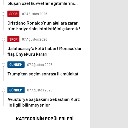
oluşan özel kuvvetler eğitimlerini
başlattı.
SPOR
07 Ağustos 2026
Cristiano Ronaldo’nun akıllara zarar
tüm kariyerinin istatistiğini çıkardık !
SPOR
07 Ağustos 2026
Galatasaray’a kötü haber! Monaco’dan
flaş Onyekuru kararı.
GÜNDEM
07 Ağustos 2026
Trump’tan seçim sonrası ilk mülakat
GÜNDEM
07 Ağustos 2026
Avusturya başbakanı Sebastian Kurz
ile ilgili bilinmeyenler
KATEGORİNİN POPÜLERLERİ