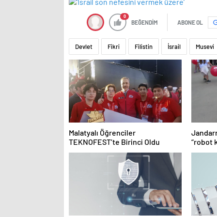
0
BEĞENDİM
ABONE OL
Devlet
Fikri
Filistin
İsrail
Musevi
Malatyalı Öğrenciler
Jandarm
TEKNOFEST’te Birinci Oldu
“robot 