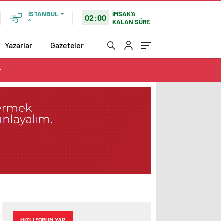
İMSAK'A
İSTANBUL
02:00
KALAN SÜRE
°
Yazarlar
Gazeteler
r
HIZLI YORUM YAP