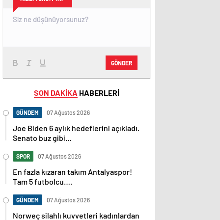
GÖNDER
SON DAKİKA
HABERLERİ
GÜNDEM
07 Ağustos 2026
Joe Biden 6 aylık hedeflerini açıkladı.
Senato buz gibi…
SPOR
07 Ağustos 2026
En fazla kızaran takım Antalyaspor!
Tam 5 futbolcu….
GÜNDEM
07 Ağustos 2026
Norweç silahlı kuvvetleri kadınlardan