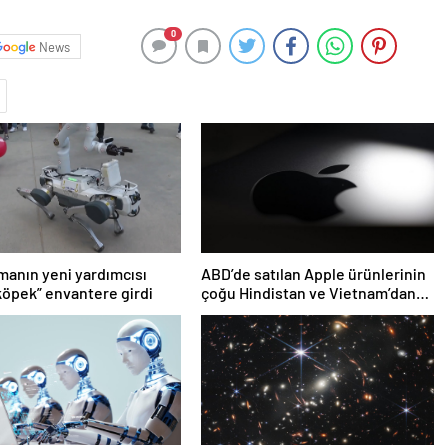
0
News
anın yeni yardımcısı
ABD’de satılan Apple ürünlerinin
köpek” envantere girdi
çoğu Hindistan ve Vietnam’dan
gelecek