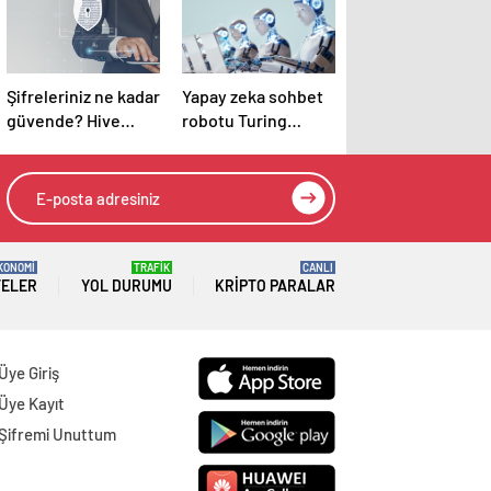
Şifreleriniz ne kadar
Yapay zeka sohbet
güvende? Hive
robotu Turing
Systems 2025 şifre
testini geçti: Peki
tablosu hackerların
ya şimdi?
hızını gözler önüne
seriyor
KONOMİ
TRAFİK
CANLI
TELER
YOL DURUMU
KRIPTO PARALAR
Üye Giriş
Üye Kayıt
Şifremi Unuttum