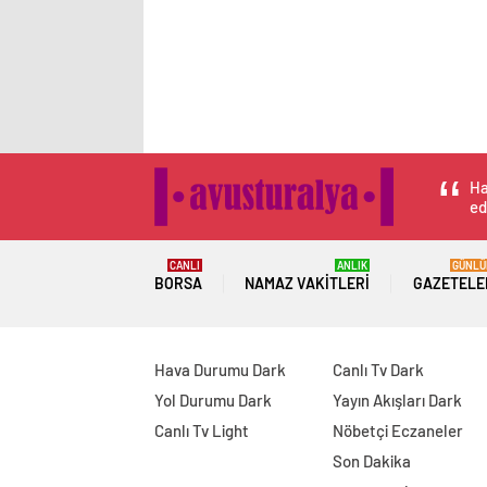
Ha
ed
CANLI
ANLIK
GÜNLÜ
BORSA
NAMAZ VAKITLERI
GAZETELE
Hava Durumu Dark
Canlı Tv Dark
Yol Durumu Dark
Yayın Akışları Dark
Canlı Tv Light
Nöbetçi Eczaneler
Son Dakika