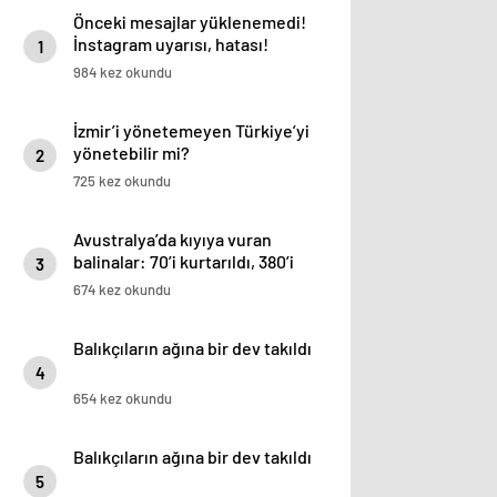
Önceki mesajlar yüklenemedi!
İnstagram uyarısı, hatası!
1
Mesajlar açılmıyor!
984 kez okundu
İzmir’i yönetemeyen Türkiye’yi
yönetebilir mi?
2
725 kez okundu
Avustralya’da kıyıya vuran
balinalar: 70’i kurtarıldı, 380’i
3
öldü
674 kez okundu
Balıkçıların ağına bir dev takıldı
4
654 kez okundu
Balıkçıların ağına bir dev takıldı
5