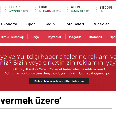
DOLAR
EURO
ALTIN
BITCOIN
47,7210
55,0404
6.497,81
%
0.05%
-0.13%
0,08
Ekonomi
Spor
Kadın
Foto Galeri
Videolar
Bilim & Teknoloji
Doğa
Hayvanlar
Magazin
Otomobil
Spo
i vermek üzere’