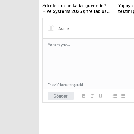
Şifreleriniz ne kadar güvende?
Yapay z
Hive Systems 2025 şifre tablosu
testini
hackerların hızını gözler önüne
seriyor
En az 10 karakter gerekli
Gönder