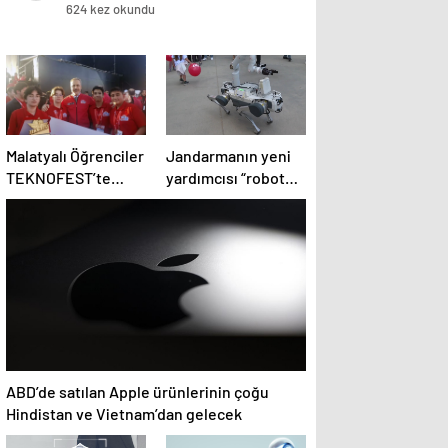
624 kez okundu
Malatyalı Öğrenciler
Jandarmanın yeni
TEKNOFEST’te
yardımcısı “robot
Birinci Oldu
köpek” envantere
girdi
ABD’de satılan Apple ürünlerinin çoğu
Hindistan ve Vietnam’dan gelecek