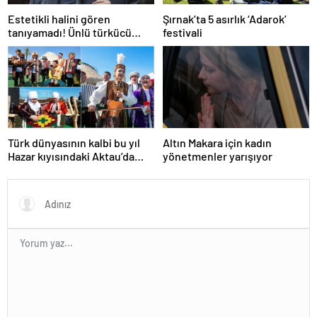
Estetikli halini gören
Şırnak’ta 5 asırlık ‘Adarok’
tanıyamadı! Ünlü türkücü
festivali
Nihat Doğan 10 yaş gençleşti
Türk dünyasının kalbi bu yıl
Altın Makara için kadın
Hazar kıyısındaki Aktau’da
yönetmenler yarışıyor
atacak