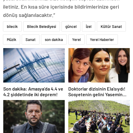
iletiniz. En kısa süre içerisinde bildirimlerinize geri
dönüş sağlanılacaktır.”
bilecik
Bilecik Belediyesi
güncel
İzel
Kültür Sanat
Müzik
Sanat
son dakika
Yerel
Yerel Haberler
Son dakika: Amasya’da 4.4 ve
Doktorlar dizisinin Ela’sıydı!
4.2 şiddetinde iki deprem!
Sosyetenin gelini Yasemin
Özilhan’ın evi hayran bıraktı!