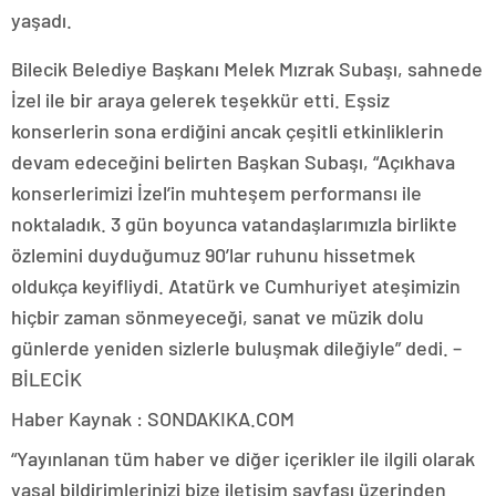
yaşadı.
Bilecik Belediye Başkanı Melek Mızrak Subaşı, sahnede
İzel ile bir araya gelerek teşekkür etti. Eşsiz
konserlerin sona erdiğini ancak çeşitli etkinliklerin
devam edeceğini belirten Başkan Subaşı, “Açıkhava
konserlerimizi İzel’in muhteşem performansı ile
noktaladık. 3 gün boyunca vatandaşlarımızla birlikte
özlemini duyduğumuz 90’lar ruhunu hissetmek
oldukça keyifliydi. Atatürk ve Cumhuriyet ateşimizin
hiçbir zaman sönmeyeceği, sanat ve müzik dolu
günlerde yeniden sizlerle buluşmak dileğiyle” dedi. –
BİLECİK
Haber Kaynak : SONDAKIKA.COM
“Yayınlanan tüm haber ve diğer içerikler ile ilgili olarak
yasal bildirimlerinizi bize iletişim sayfası üzerinden