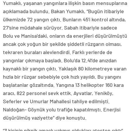
Yumaklı, yaşanan yangınlara ilişkin basın mensuplarına
açıklamada bulundu. Bakan Yumaklı, “Bugün itibariyle
ülkemizde 72 yangın çıktı. Bunların 45’i kontrol altında,
27’sine müdahale sürüyor. Sabah itibariyle sadece
Bolu ve Manisa’daki, onların da enerjileri düşürülmüştü
ancak çok yoğun bir şekilde şiddetli rüzgarın olması,
tekraren buraları alevlendirdi. Farklı yerlerde de
yangınlar çıkmaya başladı. Bolu’da 12.41’de anızdan
kaynaklı bir yangın çıktı. Yaklaşık 80 kilometreye varan
hızla bir rüzgar sebebiyle çok hızlı yayıldı. Bu yangını
başlatanlar gözaltında. Yangına 13 helikopter 160 kara
aracı, 822 personel sevk ettik. Ayvatlar, Yeniköy,
Seferler ve Umurlar Mahallesi tahliye edilmişti.
Naldoğan- Göynük yolu trafiğe kapatılmıştı. Enerjisi
düşürülmüş vaziyette” diye konuştu.
“3 kişinin piknik amaçlı yakmış oldukları ateşten çıktı”