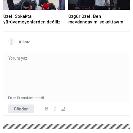
Özel: Sokakta
Özgür Özel: Ben
yürüyemeyenlerden değiliz
meydandayım, sokaktayım
En az 10 karakter gerekli
Gönder