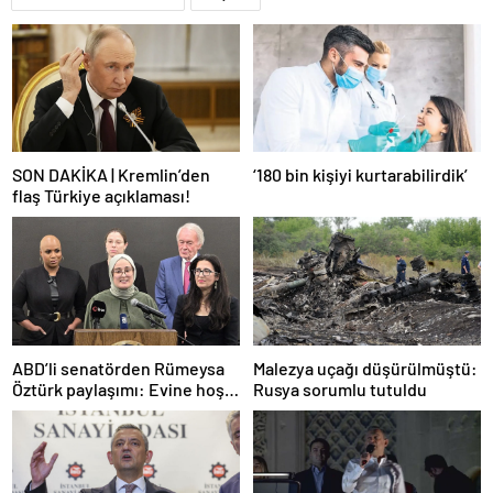
SON DAKİKA | Kremlin’den
‘180 bin kişiyi kurtarabilirdik’
flaş Türkiye açıklaması!
ABD’li senatörden Rümeysa
Malezya uçağı düşürülmüştü:
Öztürk paylaşımı: Evine hoş
Rusya sorumlu tutuldu
geldin!