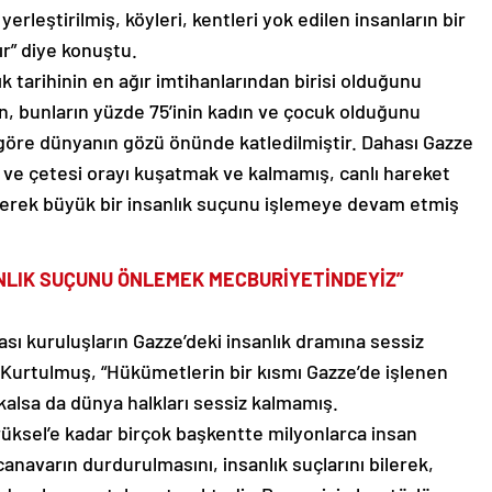
yerleştirilmiş, köyleri, kentleri yok edilen insanların bir
tır” diye konuştu.
k tarihinin en ağır imtihanlarından birisi olduğunu
n, bunların yüzde 75’inin kadın ve çocuk olduğunu
e göre dünyanın gözü önünde katledilmiştir. Dahası Gazze
 ve çetesi orayı kuşatmak ve kalmamış, canlı hareket
derek büyük bir insanlık suçunu işlemeye devam etmiş
NLIK SUÇUNU ÖNLEMEK MECBURİYETİNDEYİZ”
sı kuruluşların Gazze’deki insanlık dramına sessiz
Kurtulmuş, “Hükümetlerin bir kısmı Gazze’de işlenen
kalsa da dünya halkları sessiz kalmamış.
üksel’e kadar birçok başkentte milyonlarca insan
anavarın durdurulmasını, insanlık suçlarını bilerek,