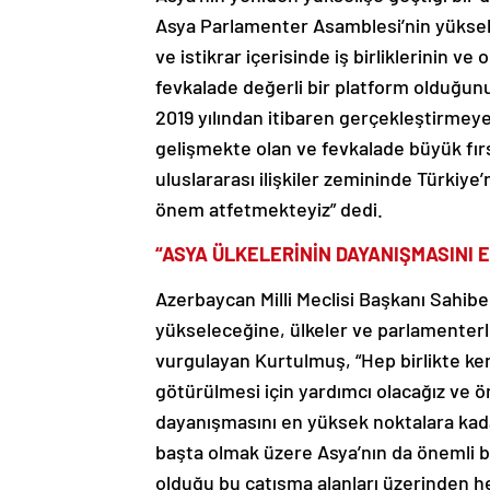
Asya Parlamenter Asamblesi’nin yükseli
ve istikrar içerisinde iş birliklerinin 
fevkalade değerli bir platform olduğunu
2019 yılından itibaren gerçekleştirmey
gelişmekte olan ve fevkalade büyük fırs
uluslararası ilişkiler zemininde Türkiye’n
önem atfetmekteyiz” dedi.
“ASYA ÜLKELERİNİN DAYANIŞMASINI
Azerbaycan Milli Meclisi Başkanı Sahib
yükseleceğine, ülkeler ve parlamenterle
vurgulayan Kurtulmuş, “Hep birlikte ken
götürülmesi için yardımcı olacağız ve ö
dayanışmasını en yüksek noktalara kad
başta olmak üzere Asya’nın da önemli b
olduğu bu çatışma alanları üzerinden 