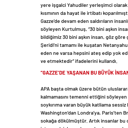
yere işgalci Yahudiler yerleşimci olarak 
kısmının da hayat ile irtibatı koparılmış
Gazze’de devam eden saldırıların insanlı
söyleyen Kurtulmuş, “30 bini aşkın insa
bildiğimiz 30 bini aşkın insan, göz gör
Şeridi’ni tamamı ile kuşatan Netanyahu
eden ne varsa hepsini ateş edip yok e
ve etmektedir” ifadelerini kullandı.
“GAZZE’DE YAŞANAN BU BÜYÜK İNSA
APA başta olmak üzere bütün uluslarara
kalmamasını temenni ettiğini söyleyen 
soykırıma varan büyük katliama sessiz 
Washington’dan Londra’ya, Paris’ten Br
sokağa dökülmüştür. Artık insanlar bu c