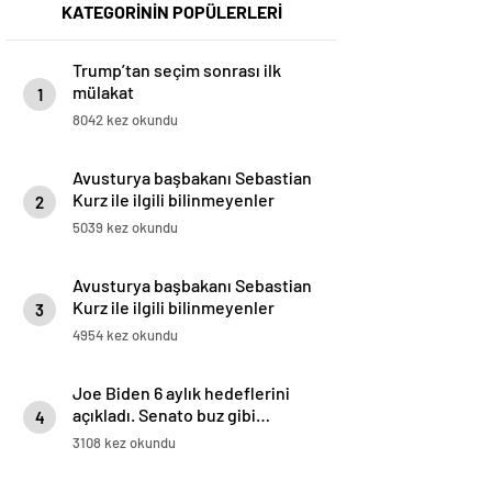
KATEGORİNİN POPÜLERLERİ
Trump’tan seçim sonrası ilk
mülakat
1
8042 kez okundu
Avusturya başbakanı Sebastian
Kurz ile ilgili bilinmeyenler
2
5039 kez okundu
Avusturya başbakanı Sebastian
Kurz ile ilgili bilinmeyenler
3
4954 kez okundu
Joe Biden 6 aylık hedeflerini
açıkladı. Senato buz gibi…
4
3108 kez okundu