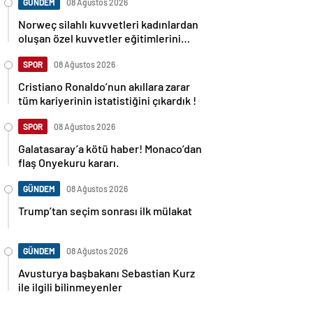
GÜNDEM
08 Ağustos 2026
Norweç silahlı kuvvetleri kadınlardan
oluşan özel kuvvetler eğitimlerini
başlattı.
SPOR
08 Ağustos 2026
Cristiano Ronaldo’nun akıllara zarar
tüm kariyerinin istatistiğini çıkardık !
SPOR
08 Ağustos 2026
Galatasaray’a kötü haber! Monaco’dan
flaş Onyekuru kararı.
GÜNDEM
08 Ağustos 2026
Trump’tan seçim sonrası ilk mülakat
GÜNDEM
08 Ağustos 2026
Avusturya başbakanı Sebastian Kurz
ile ilgili bilinmeyenler