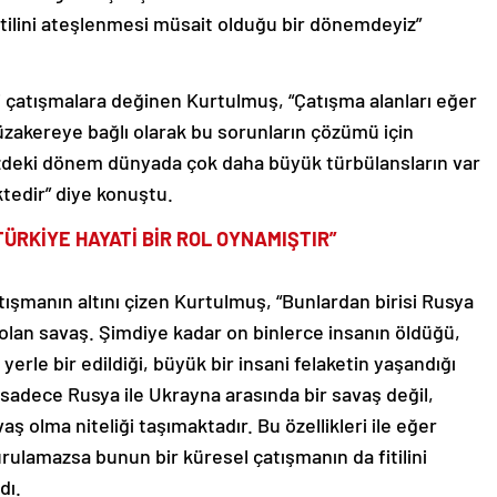
itilini ateşlenmesi müsait olduğu bir dönemdeyiz”
 çatışmalara değinen Kurtulmuş, “Çatışma alanları eğer
müzakereye bağlı olarak bu sorunların çözümü için
zdeki dönem dünyada çok daha büyük türbülansların var
tedir” diye konuştu.
TÜRKİYE HAYATİ BİR ROL OYNAMIŞTIR”
ışmanın altını çizen Kurtulmuş, “Bunlardan birisi Rusya
lan savaş. Şimdiye kadar on binlerce insanın öldüğü,
n yerle bir edildiği, büyük bir insani felaketin yaşandığı
sadece Rusya ile Ukrayna arasında bir savaş değil,
ş olma niteliği taşımaktadır. Bu özellikleri ile eğer
ulamazsa bunun bir küresel çatışmanın da fitilini
dı.