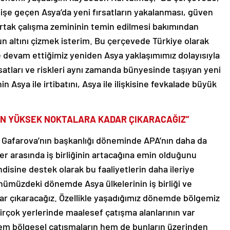
şe geçen Asya’da yeni fırsatların yakalanması, güven
ve ortak çalışma zemininin temin edilmesi bakımından
n altını çizmek isterim. Bu çerçevede Türkiye olarak
e devam ettiğimiz yeniden Asya yaklaşımımız dolayısıyla
atları ve riskleri aynı zamanda bünyesinde taşıyan yeni
in Asya ile irtibatını, Asya ile ilişkisine fevkalade büyük
 EN YÜKSEK NOKTALARA KADAR ÇIKARACAĞIZ”
e Gafarova’nın başkanlığı döneminde APA’nın daha da
r arasında iş birliğinin artacağına emin olduğunu
disine destek olarak bu faaliyetlerin daha ileriye
nümüzdeki dönemde Asya ülkelerinin iş birliği ve
ar çıkaracağız. Özellikle yaşadığımız dönemde bölgemiz
irçok yerlerinde maalesef çatışma alanlarının var
hem bölgesel çatışmaların hem de bunların üzerinden