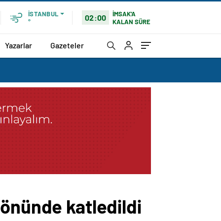
İMSAK'A
İSTANBUL
02:00
KALAN SÜRE
°
Yazarlar
Gazeteler
 önünde katledildi