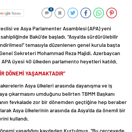
0
News
Meclisi ve Asya Parlamenter Asamblesi (APA) yeni
ahipliğinde Bakü’de başladı. “Asya’da sürdürülebilir
çlendirilmesi” temasıyla düzenlenen genel kurula başta
enel Sekreteri Mohammad Reza Majidi, Azerbaycan
e APA üyesi 40 ülkeden parlamento heyetleri katıldı.
BİR DÖNEMİ YAŞAMAKTADIR”
akerelerin Asya ülkeleri arasında dayanışma ve iş
ortaya çıkarmasını umduğunu belirten TBMM Başkanı
yanın fevkalade zor bir dönemden geçtiğine hep beraber
larak Asya ülkelerinin arasında da Asya’da da önemli bir
rini kullandı.
r dönemi yaşadığını kaydeden Kurtulmuş, “Bu çerçevede,