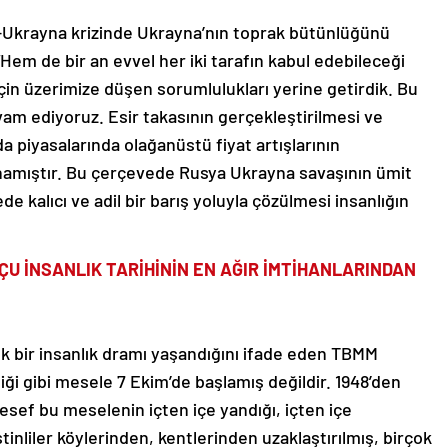
a-Ukrayna krizinde Ukrayna’nın toprak bütünlüğünü
em de bir an evvel her iki tarafın kabul edebileceği
i için üzerimize düşen sorumlulukları yerine getirdik. Bu
am ediyoruz. Esir takasının gerçekleştirilmesi ve
da piyasalarında olağanüstü fiyat artışlarının
ynamıştır. Bu çerçevede Rusya Ukrayna savaşının ümit
de kalıcı ve adil bir barış yoluyla çözülmesi insanlığın
ÇU İNSANLIK TARİHİNİN EN AĞIR İMTİHANLARINDAN
ük bir insanlık dramı yaşandığını ifade eden TBMM
ği gibi mesele 7 Ekim’de başlamış değildir. 1948’den
lesef bu meselenin içten içe yandığı, içten içe
tinliler köylerinden, kentlerinden uzaklaştırılmış, birçok