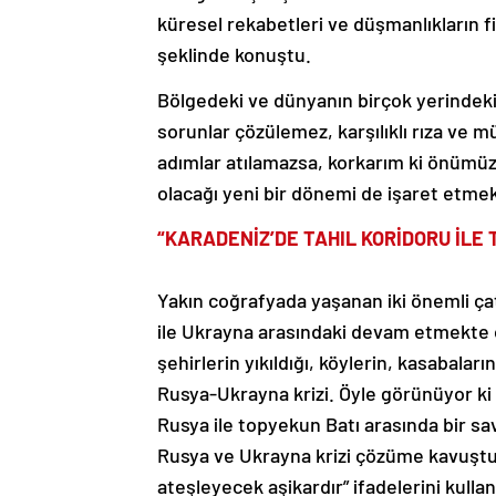
küresel rekabetleri ve düşmanlıkların f
şeklinde konuştu.
Bölgedeki ve dünyanın birçok yerindeki
sorunlar çözülemez, karşılıklı rıza ve 
adımlar atılamazsa, korkarım ki önümü
olacağı yeni bir dönemi de işaret etmek
“KARADENİZ’DE TAHIL KORİDORU İLE 
Yakın coğrafyada yaşanan iki önemli çat
ile Ukrayna arasındaki devam etmekte o
şehirlerin yıkıldığı, köylerin, kasabaları
Rusya-Ukrayna krizi. Öyle görünüyor ki 
Rusya ile topyekun Batı arasında bir sava
Rusya ve Ukrayna krizi çözüme kavuştur
ateşleyecek aşikardır” ifadelerini kullan