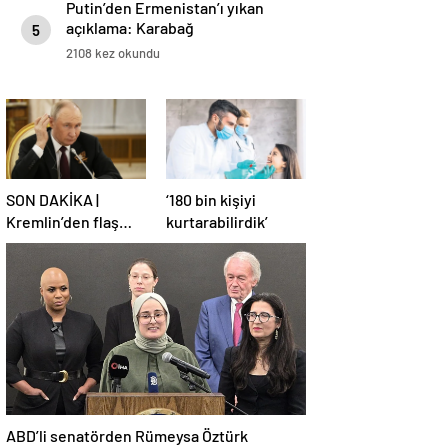
Putin’den Ermenistan’ı yıkan
açıklama: Karabağ
5
Azerbaycan’ın ayrılmaz bir
2108 kez okundu
parçasıdır!
SON DAKİKA |
‘180 bin kişiyi
Kremlin’den flaş
kurtarabilirdik’
Türkiye açıklaması!
ABD’li senatörden Rümeysa Öztürk