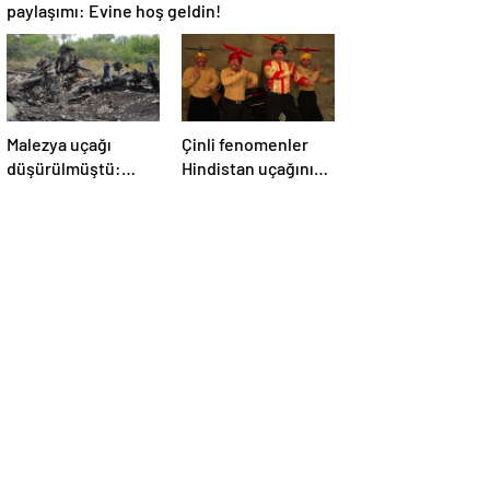
paylaşımı: Evine hoş geldin!
Malezya uçağı
Çinli fenomenler
düşürülmüştü:
Hindistan uçağının
Rusya sorumlu
düşmesiyle dalga
tutuldu
geçti: ‘YENİ UÇAĞIM
DÜŞÜRÜLDÜ’