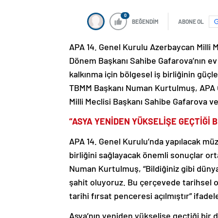
0
BEĞENDİM
ABONE OL
APA 14. Genel Kurulu Azerbaycan Milli 
Dönem Başkanı Sahibe Gafarova’nın ev s
kalkınma için bölgesel iş birliğinin gü
TBMM Başkanı Numan Kurtulmuş, APA G
Milli Meclisi Başkanı Sahibe Gafarova v
“ASYA YENİDEN YÜKSELİŞE GEÇTİĞİ 
APA 14. Genel Kurulu’nda yapılacak müz
birliğini sağlayacak önemli sonuçlar 
Numan Kurtulmuş, “Bildiğiniz gibi dün
şahit oluyoruz. Bu çerçevede tarihsel o
tarihi fırsat penceresi açılmıştır” ifadele
Asya’nın yeniden yükselişe geçtiği bi