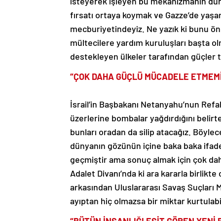
isteyerek işleyen bu mekanizmanın durd
fırsatı ortaya koymak ve Gazze’de yaş
mecburiyetindeyiz. Ne yazık ki bunu ön
mültecilere yardım kuruluşları başta o
destekleyen ülkeler tarafından güçler 
“ÇOK DAHA GÜÇLÜ MÜCADELE ETMEMİ
İsrail’in Başbakanı Netanyahu’nun Refah k
üzerlerine bombalar yağdırdığını belir
bunları oradan da silip atacağız. Böyle
dünyanın gözünün içine baka baka ifade 
geçmiştir ama sonuç almak için çok da
Adalet Divanı’nda ki ara kararla birlikte
arkasından Uluslararası Savaş Suçları 
ayıptan hiç olmazsa bir miktar kurtulabi