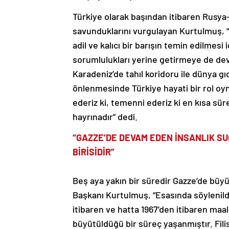
Türkiye olarak başından itibaren Rusy
savunduklarını vurgulayan Kurtulmuş, “H
adil ve kalıcı bir barışın temin edilmes
sorumlulukları yerine getirmeye de dev
Karadeniz’de tahıl koridoru ile dünya gı
önlenmesinde Türkiye hayati bir rol o
ederiz ki, temenni ederiz ki en kısa süre
hayrınadır” dedi.
“GAZZE’DE DEVAM EDEN İNSANLIK SU
BİRİSİDİR”
Beş aya yakın bir süredir Gazze’de büy
Başkanı Kurtulmuş, “Esasında söylenildi
itibaren ve hatta 1967’den itibaren maa
büyütüldüğü bir süreç yaşanmıştır. Filis