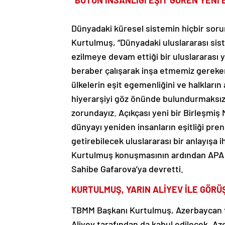
“BÜTÜN İNSANLIĞI EŞİT GÖREN YENİ 
Dünyadaki küresel sistemin hiçbir sor
Kurtulmuş, “Dünyadaki uluslararası sis
ezilmeye devam ettiği bir uluslararas
beraber çalışarak inşa etmemiz gereken y
ülkelerin eşit egemenliğini ve halkların
hiyerarşiyi göz önünde bulundurmaksızın
zorundayız. Açıkçası yeni bir Birleşmiş 
dünyayı yeniden insanların eşitliği pren
getirebilecek uluslararası bir anlayışa i
Kurtulmuş konuşmasının ardından APA D
Sahibe Gafarova’ya devretti.
KURTULMUŞ, YARIN ALİYEV İLE GÖR
TBMM Başkanı Kurtulmuş, Azerbaycan 
Aliyev tarafından da kabul edilecek. Az