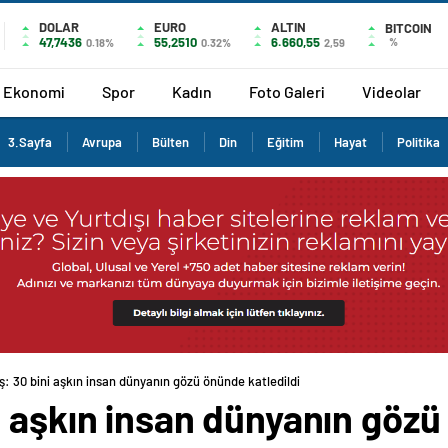
DOLAR
EURO
ALTIN
BITCOIN
47,7436
55,2510
6.660,55
%
0.18%
0.32%
2,59
Ekonomi
Spor
Kadın
Foto Galeri
Videolar
3.Sayfa
Avrupa
Bülten
Din
Eğitim
Hayat
Politika
: 30 bini aşkın insan dünyanın gözü önünde katledildi
 aşkın insan dünyanın gözü