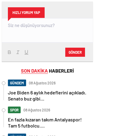
HIZLI YORUM YAP
GÖNDER
SON DAKİKA
HABERLERİ
GÜNDEM
08 Ağustos 2026
Joe Biden 6 aylık hedeflerini açıkladı.
Senato buz gibi…
SPOR
08 Ağustos 2026
En fazla kızaran takım Antalyaspor!
Tam 5 futbolcu….