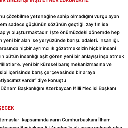
BİR ANLAYIŞI İNŞA ETMEK ZORUNDAYIZ”
unu çözebilme yeteneğine sahip olmadığını vurgulayan
tem sadece güçlünün sözünün geçtiği, zayıfın ise
ı yapıyı oluşturmaktadır. İşte önümüzdeki dönemde hep
eni bir alan ise yeryüzünde barışı, adaleti, insanlığı,
 arasında hiçbir ayrımcılık gözetmeksizin hiçbir insani
 bütün insanlığı eşit gören yeni bir anlayışı inşa etmek
Milletler’e, yeni bir küresel barış mekanizmasına ve
sibi içerisinde barış çerçevesinde bir araya
htiyacımız vardır” diye konuştu.
önem Başkanlığını Azerbaycan Milli Meclisi Başkanı
ÜŞECEK
temasları kapsamında yarın Cumhurbaşkanı İlham
erbaycan Başbakanı Ali Asadov’la bir araya gelecek olan