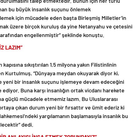
urulmasını talep etmektedir. Bunun için her türlü
anan bu büyük insanlık suçunu önlemek
lemek için mücadele eden başta Birleşmiş Milletler’in
lmak üzere birçok kuruluş da yine Netanyahu ve çetesini
tarafından engellenmiştir” şeklinde konuştu.
Z LAZIM”
apısına sıkıştırılan 1,5 milyona yakın Filistinlinin
ten Kurtulmuş, “Dünyaya meydan okuyarak diyor ki,
ce yeni bir insanlık suçunu işlemeye devam edeceğini
ediyor. Buna karşı insanlığın ortak vicdanı harekete
ha güçlü mücadele etmemiz lazım. Bu Uluslararası
 ortaya çıkan durum yeni bir fırsattır ve ümit ederiz ki
Mahkemesi’ndeki yargılamanın başlamasıyla insanlık bu
lecektir” dedi.