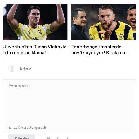
yol ayrımına götüren
sebepler
Juventus’tan Dusan Vlahovic
Fenerbahçe transferde
için resmi açıklama!
büyük oynuyor! Kiralama
Fenerbahçe yanıtı
formülüyle bir PSG’li daha
En az 10 karakter gerekli
Gönder