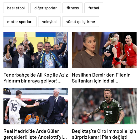
basketbol
diğer sporlar
fitness
futbol
motor sporları
voleybol
vücut geliştirme
Fenerbahçe’de Ali Koç ile Aziz
Neslihan Demir’den Filenin
Yıldırım bir araya geliyor!
Sultanları için iddialı
Toplanan imza sayısı ortaya
açıklama!
çıktı
Real Madrid’de Arda Güler
Beşiktaş’ta Ciro Immobile için
gerçekleri! İşte Ancelotti’yi
sürpriz karar! Plan değişti