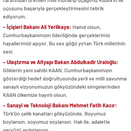
tarafından üretilen milli muharip uçağımız KAAN’ın ilk
uçuşunu başarıyla gerçekleştirmesini tebrik
ediyorum.
– İçişleri Bakanı Ali Yerlikaya:
Hamd olsun,
Cumhurbaşkanımızın liderliğinde gerçeklerimiz
hayallerimizi aşıyor. Bu ses göğü yırtan Türk milletinin
sesi.
– Ulaştırma ve Altyapı Bakan Abdulkadir Uraloğlu:
Göklerin yeni sahibi KAAN. Cumhurbaşkanımızın
gösterdiği hedef doğrultusunda yerli ve milli savunma
sanayii vizyonumuzun gökyüzündeki simgelerinden
KAAN ülkemize hayırlı olsun.
– Sanayi ve Teknoloji Bakanı Mehmet Fatih Kacır:
Türk’ün çelik kanatları gökyüzünde. Boyumuz
boylansın, soyumuz soylansın. Hak ile, adaletle
yeryüzü aydınlansın.