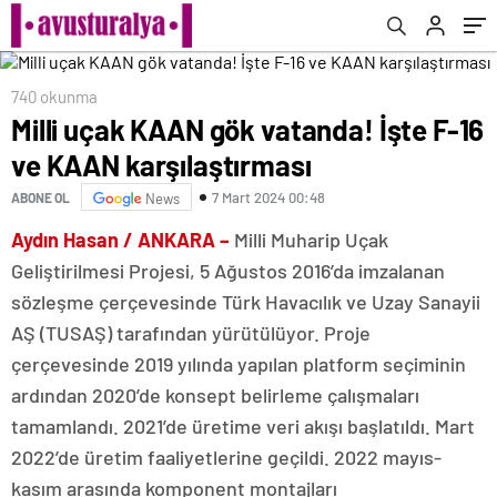
740 okunma
Milli uçak KAAN gök vatanda! İşte F-16
ve KAAN karşılaştırması
7 Mart 2024 00:48
ABONE OL
News
Aydın Hasan / ANKARA –
Milli Muharip Uçak
Geliştirilmesi Projesi, 5 Ağustos 2016’da imzalanan
sözleşme çerçevesinde Türk Havacılık ve Uzay Sanayii
AŞ (TUSAŞ) tarafından yürütülüyor. Proje
çerçevesinde 2019 yılında yapılan platform seçiminin
ardından 2020’de konsept belirleme çalışmaları
tamamlandı. 2021’de üretime veri akışı başlatıldı. Mart
2022’de üretim faaliyetlerine geçildi. 2022 mayıs-
kasım arasında komponent montajları