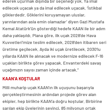
ederek uçurmak dışında bir seçeneği yok. Ya imal
edilecek uçacak ya da imal edilecek uçacak. ‘İstikbal
göklerdedir. Göklerini koruyamayan uluslar,
yarınlarından asla emin olamazlar’ diyen Gazi Mustafa
Kemal Atatürk’ün gösterdiği hedefe KAAN ile bir adım
daha yaklaşıldı. Plana göre, ilk uçak 2028’de Hava
Kuvvetleri’mize teslim edilecek. 2028’den itibaren seri
üretime geçilecek. Ayda iki uçak üretilecek. 2030’lu
yıllarda KAAN ile alınacak ve modernize edilecek F-16
uçakları birlikte görev yapacak. Envanterdeki savaş
uçağımızın sayısı zaman içinde artacak.”
KAAN’A KOŞTULAR
Milli muharip uçak KAAN’ın ilk uçuşunu başarıyla
gerçekleştirmesinin ardından projede görev alan
ekipler, hep birlikte KAAN’a doğru koştular. Birbirine
sarılan ekip üyelerinin sevinci, 85 milyonun ortak