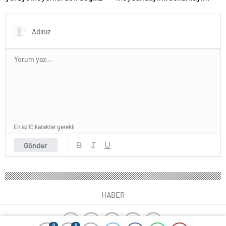
En az 10 karakter gerekli
Gönder
HABER
0
0