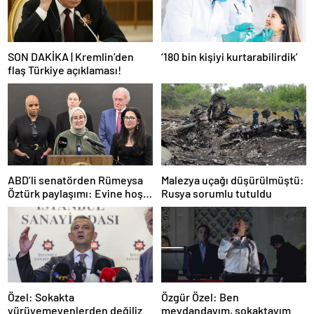
SON DAKİKA | Kremlin’den
‘180 bin kişiyi kurtarabilirdik’
flaş Türkiye açıklaması!
ABD’li senatörden Rümeysa
Malezya uçağı düşürülmüştü:
Öztürk paylaşımı: Evine hoş
Rusya sorumlu tutuldu
geldin!
Özel: Sokakta
Özgür Özel: Ben
yürüyemeyenlerden değiliz
meydandayım, sokaktayım