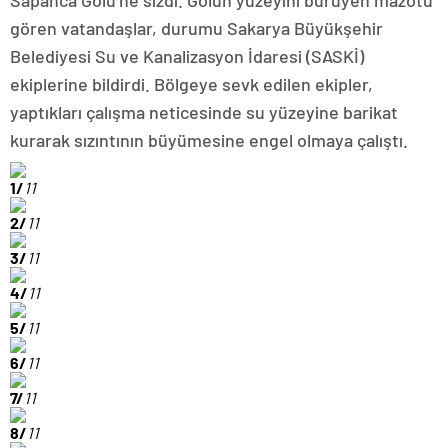
Sapanca Gölü’ne sızdı. Gölün yüzeyini bürüyen mazotu
gören vatandaşlar, durumu Sakarya Büyükşehir
Belediyesi Su ve Kanalizasyon İdaresi (SASKİ)
ekiplerine bildirdi. Bölgeye sevk edilen ekipler,
yaptıkları çalışma neticesinde su yüzeyine barikat
kurarak sızıntının büyümesine engel olmaya çalıştı.
1/
11
2/
11
3/
11
4/
11
5/
11
6/
11
7/
11
8/
11