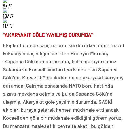
9/
11
10/
11
11/
11
“AKARYAKIT GÖLE YAYILMIŞ DURUMDA”
Ekipler bölgede çalışmalarını sürdürürken güne mazot
kokusuyla başladığını belirten Hüseyin Mercan,
“Sapanca Gölü’nün durumunu, halini görüyorsunuz.
Sakarya ve Kocaeli sınırları içerisinde olan Sapanca
Gölü’ne, Kocaeli bölgesinden gelen akaryakıt karışmış
durumda. Çalışma esnasında NATO boru hattında
sızıntı meydana gelmiş ve bu da Sapanca Gölü’ne
ulaşmış. Akaryakıt göle yayılmış durumda. SASKİ
ekipleri buraya gelerek hemen müdahale etti ancak
Kocaeli’den göle bir müdahale edildiğini göremiyoruz.
Bu manzara maalesef ki çevre felaketi, bu gölden