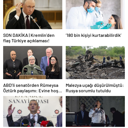
SON DAKİKA | Kremlin’den
‘180 bin kişiyi kurtarabilirdik’
flaş Türkiye açıklaması!
ABD’li senatörden Rümeysa
Malezya uçağı düşürülmüştü:
Öztürk paylaşımı: Evine hoş
Rusya sorumlu tutuldu
geldin!