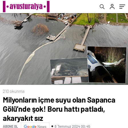
sız
210 okunma
Milyonların içme suyu olan Sapanca
Gölü’nde şok! Boru hattı patladı,
akaryakıt sız
8 Temmuz 2024 00:45
ABONE OL
News