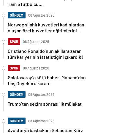
Tam 5 futbolcu….
GÜNDEM
08 Ağustos 2026
Norweç silahlı kuvvetleri kadınlardan
oluşan özel kuvvetler eğitimlerini
başlattı.
SPOR
08 Ağustos 2026
Cristiano Ronaldo’nun akıllara zarar
tüm kariyerinin istatistiğini çıkardık !
SPOR
08 Ağustos 2026
Galatasaray’a kötü haber! Monaco’dan
flaş Onyekuru kararı.
GÜNDEM
08 Ağustos 2026
Trump’tan seçim sonrası ilk mülakat
GÜNDEM
08 Ağustos 2026
Avusturya başbakanı Sebastian Kurz