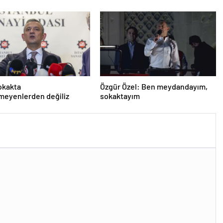
geldin!
okakta
Özgür Özel: Ben meydandayım,
meyenlerden değiliz
sokaktayım