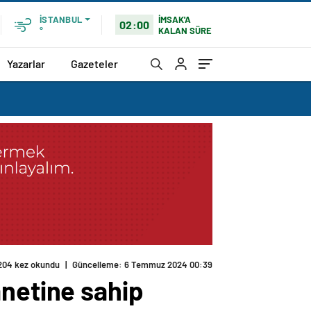
İMSAK'A
İSTANBUL
02:00
KALAN SÜRE
°
Yazarlar
Gazeteler
204 kez okundu
|
Güncelleme: 6 Temmuz 2024 00:39
anetine sahip