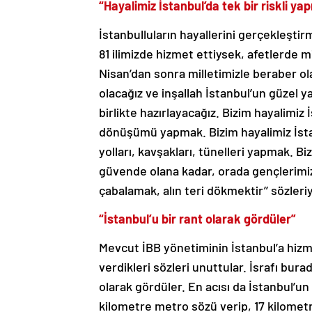
“Hayalimiz İstanbul’da tek bir riskli
İstanbulluların hayallerini gerçekleştirme
81 ilimizde hizmet ettiysek, afetlerde 
Nisan’dan sonra milletimizle beraber olac
olacağız ve inşallah İstanbul’un güzel ya
birlikte hazırlayacağız. Bizim hayalimiz 
dönüşümü yapmak. Bizim hayalimiz İstanb
yolları, kavşakları, tünelleri yapmak. B
güvende olana kadar, orada gençlerimi
çabalamak, alın teri dökmektir’’ sözler
“İstanbul’u bir rant olarak gördüler”
Mevcut İBB yönetiminin İstanbul’a hizm
verdikleri sözleri unuttular. İsrafı burad
olarak gördüler. En acısı da İstanbul’un 
kilometre metro sözü verip, 17 kilometr