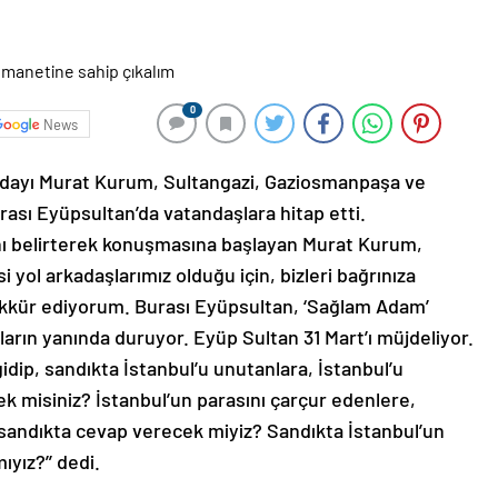
0
News
Adayı Murat Kurum, Sultangazi, Gaziosmanpaşa ve
ası Eyüpsultan’da vatandaşlara hitap etti.
rını belirterek konuşmasına başlayan Murat Kurum,
i yol arkadaşlarımız olduğu için, bizleri bağrınıza
teşekkür ediyorum. Burası Eyüpsultan, ‘Sağlam Adam’
arın yanında duruyor. Eyüp Sultan 31 Mart’ı müjdeliyor.
gidip, sandıkta İstanbul’u unutanlara, İstanbul’u
k misiniz? İstanbul’un parasını çarçur edenlere,
 sandıkta cevap verecek miyiz? Sandıkta İstanbul’un
yız?’’ dedi.