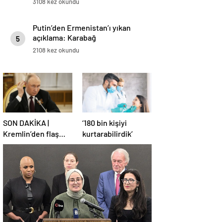
3108 kez okundu
Putin’den Ermenistan’ı yıkan
açıklama: Karabağ
5
Azerbaycan’ın ayrılmaz bir
2108 kez okundu
parçasıdır!
SON DAKİKA |
‘180 bin kişiyi
Kremlin’den flaş
kurtarabilirdik’
Türkiye açıklaması!