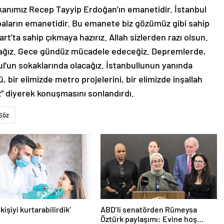
nımız Recep Tayyip Erdoğan’ın emanetidir. İstanbul
 babaların emanetidir. Bu emanete biz gözümüz gibi sahip
rt’ta sahip çıkmaya hazırız. Allah sizlerden razı olsun.
acağız. Gece gündüz mücadele edeceğiz. Depremlerde,
ul’un sokaklarında olacağız. İstanbullunun yanında
 bir elimizde metro projelerini, bir elimizde inşallah
z” diyerek konuşmasını sonlandırdı.
Söz
 kişiyi kurtarabilirdik’
ABD’li senatörden Rümeysa
Öztürk paylaşımı: Evine hoş