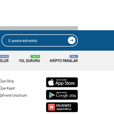
KONOMİ
TRAFİK
CANLI
TELER
YOL DURUMU
KRIPTO PARALAR
Üye Giriş
Üye Kayıt
Şifremi Unuttum