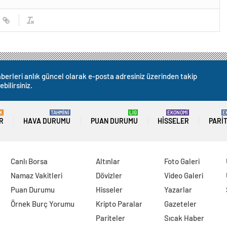
berleri anlık güncel olarak e-posta adresiniz üzerinden takip
ebilirsiniz.
K
TAHMİNİ
LİG
EKONOMİ
E
R
HAVA DURUMU
PUAN DURUMU
HISSELER
PARI
Canlı Borsa
Altınlar
Foto Galeri
Namaz Vakitleri
Dövizler
Video Galeri
Puan Durumu
Hisseler
Yazarlar
Örnek Burç Yorumu
Kripto Paralar
Gazeteler
Pariteler
Sıcak Haber