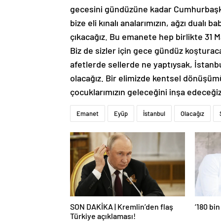
gecesini gündüzüne kadar Cumhurbaşka
bize eli kınalı analarımızın, ağzı dualı
çıkacağız. Bu emanete hep birlikte 31 Ma
Biz de sizler için gece gündüz koştur
afetlerde sellerde ne yaptıysak, İstanb
olacağız. Bir elimizde kentsel dönüşümü,
çocuklarımızın geleceğini inşa edeceği
Emanet
Eyüp
İstanbul
Olacağız
SON DAKİKA | Kremlin’den flaş
‘180 bin
Türkiye açıklaması!