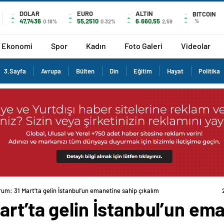
DOLAR
EURO
ALTIN
BITCOIN
47,7436
55,2510
6.660,55
%
0.18%
0.32%
2,59
Ekonomi
Spor
Kadın
Foto Galeri
Videolar
3.Sayfa
Avrupa
Bülten
Din
Eğitim
Hayat
Politika
um: 31 Mart’ta gelin İstanbul’un emanetine sahip çıkalım
rt’ta gelin İstanbul’un em