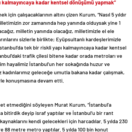
 yapı kalmayıncaya kadar kentsel dönüşümü yapmak”
k için çalışacaklarının altını çizen Kurum, “Nasıl 5 yıldır
milletimizin zor zamanında hep yanında olduysak yine 1
ağız, milletin yanında olacağız, milletimizle el ele
rınlarını sizlerle birlikte; Eyüpsultanlı kardeşlerimizle
İstanbul’da tek bir riskli yapı kalmayıncaya kadar kentsel
ul’daki trafik çilesi bitene kadar orada metroları ve
izim hayalimiz İstanbul’un her sokağında huzur ve
z kadınlarımız geleceğe umutla bakana kadar çalışmak,
iyle konuşmasına devam etti.
et etmediğini söyleyen Murat Kurum, “İstanbul’a
a bitirdik deyip israf yaptılar ve İstanbul’u bir rant
kaynaklarını kendi gelecekleri için harcadılar. 5 yılda 230
e 88 metre metro yaptılar. 5 yılda 100 bin konut