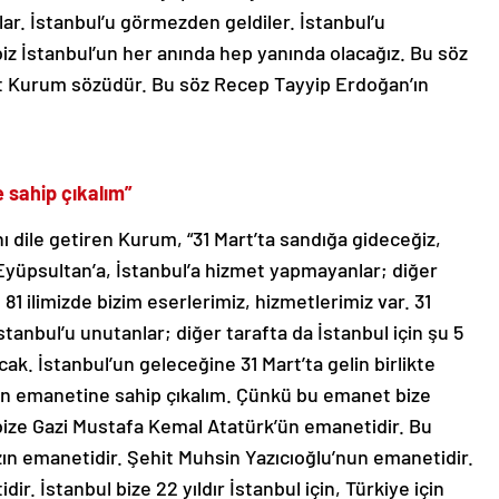
lar. İstanbul’u görmezden geldiler. İstanbul’u
iz İstanbul’un her anında hep yanında olacağız. Bu söz
t Kurum sözüdür. Bu söz Recep Tayyip Erdoğan’ın
e sahip çıkalım”
ını dile getiren Kurum, “31 Mart’ta sandığa gideceğiz,
r Eyüpsultan’a, İstanbul’a hizmet yapmayanlar; diğer
81 ilimizde bizim eserlerimiz, hizmetlerimiz var. 31
İstanbul’u unutanlar; diğer tarafta da İstanbul için şu 5
acak. İstanbul’un geleceğine 31 Mart’ta gelin birlikte
l’un emanetine sahip çıkalım. Çünkü bu emanet bize
bize Gazi Mustafa Kemal Atatürk’ün emanetidir. Bu
ın emanetidir. Şehit Muhsin Yazıcıoğlu’nun emanetidir.
ir. İstanbul bize 22 yıldır İstanbul için, Türkiye için