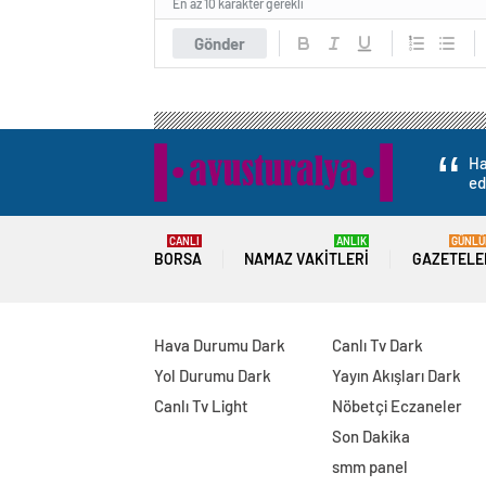
En az 10 karakter gerekli
Gönder
Ha
ed
CANLI
ANLIK
GÜNLÜ
BORSA
NAMAZ VAKITLERI
GAZETELE
Hava Durumu Dark
Canlı Tv Dark
Yol Durumu Dark
Yayın Akışları Dark
Canlı Tv Light
Nöbetçi Eczaneler
Son Dakika
smm panel