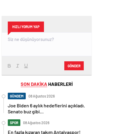
HIZLI YORUM YAP
GÖNDER
SON DAKİKA
HABERLERİ
GÜNDEM
08 Ağustos 2026
Joe Biden 6 aylık hedeflerini açıkladı.
Senato buz gibi…
SPOR
08 Ağustos 2026
En fazla kızaran takım Antalyaspor!