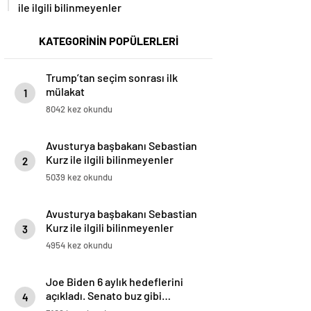
ile ilgili bilinmeyenler
KATEGORİNİN POPÜLERLERİ
Trump’tan seçim sonrası ilk
mülakat
1
8042 kez okundu
Avusturya başbakanı Sebastian
Kurz ile ilgili bilinmeyenler
2
5039 kez okundu
Avusturya başbakanı Sebastian
Kurz ile ilgili bilinmeyenler
3
4954 kez okundu
Joe Biden 6 aylık hedeflerini
açıkladı. Senato buz gibi…
4