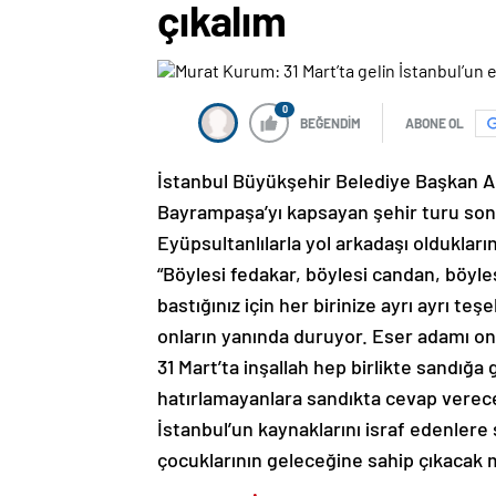
çıkalım
0
BEĞENDİM
ABONE OL
İstanbul Büyükşehir Belediye Başkan 
Bayrampaşa’yı kapsayan şehir turu sonr
Eyüpsultanlılarla yol arkadaşı oldukla
“Böylesi fedakar, böylesi candan, böyles
bastığınız için her birinize ayrı ayrı 
onların yanında duruyor. Eser adamı onl
31 Mart’ta inşallah hep birlikte sandığa 
hatırlamayanlara sandıkta cevap verece
İstanbul’un kaynaklarını israf edenlere
çocuklarının geleceğine sahip çıkacak mı