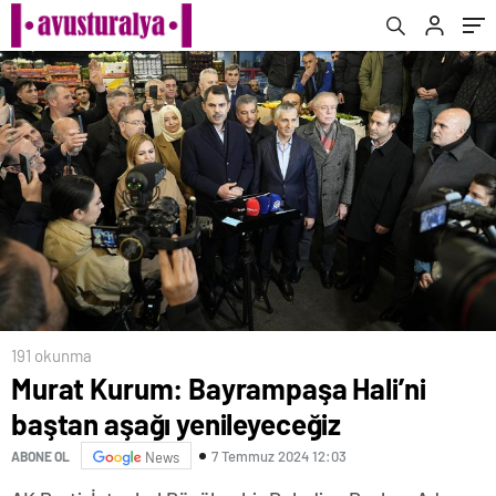
191 okunma
Murat Kurum: Bayrampaşa Hali’ni
baştan aşağı yenileyeceğiz
7 Temmuz 2024 12:03
ABONE OL
News