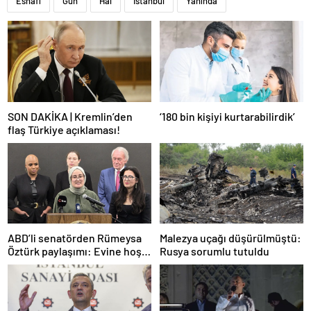
Esnafı
Gün
Hal
İstanbul
Yanında
SON DAKİKA | Kremlin’den
‘180 bin kişiyi kurtarabilirdik’
flaş Türkiye açıklaması!
ABD’li senatörden Rümeysa
Malezya uçağı düşürülmüştü:
Öztürk paylaşımı: Evine hoş
Rusya sorumlu tutuldu
geldin!