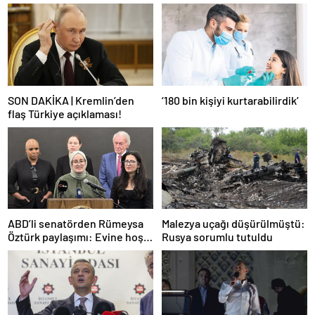
SON DAKİKA | Kremlin’den
‘180 bin kişiyi kurtarabilirdik’
flaş Türkiye açıklaması!
ABD’li senatörden Rümeysa
Malezya uçağı düşürülmüştü:
Öztürk paylaşımı: Evine hoş
Rusya sorumlu tutuldu
geldin!