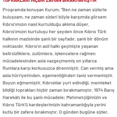
TOPRAKLARI HİÇBİR ZAMAN BIRAKMAMIŞTIR”
Programda konuşan Kurum, “Ben ne zaman sizlerle
buluşsam, ne zaman sizleri böyle karşımda görsem
Kıbrıs’ımızın nasıl kurtulduğu aklıma düşer.
Kıbrıs’ımızın kurtuluşu her şeyden önce Kıbrıs Türk
halkının mazisinde şanlı bir sayfadır, şanlı bir dönüm
noktasıdır. Kıbrıs’ın asil halkı geçmişte yaşanan
belirsizliklere, zulümlere, işkencelere rağmen
mücadelesinden asla vazgeçmemiş on yıllarca
Rumlara karşı korkusuzca direnmiştir. Can vermiş ama
asla hürriyetinden, egemenliğinden taviz vermemiştir.
Boyun eğmemiştir. Kıbrıslılar yurt edindiği, memleket
bildiği toprakları hiçbir zaman bırakmamıştır. 1974 Barış
Harekâtı ile bu şanlı mücadele; Mehmetçiğimizin ve
Kıbrıs Türk’ü kardeşlerimizin kahramanlığıyla yerini
kutlu bir zafere bırakmıştır. O günden bugüne sizler,