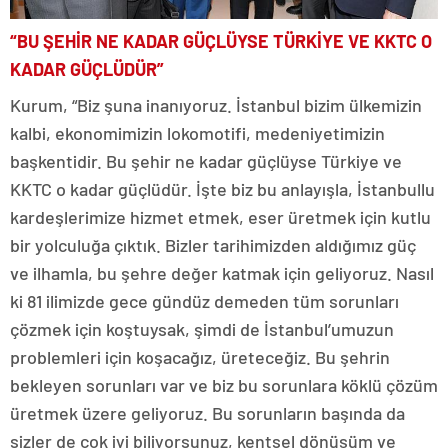
“BU ŞEHİR NE KADAR GÜÇLÜYSE TÜRKİYE VE KKTC O
KADAR GÜÇLÜDÜR”
Kurum, “Biz şuna inanıyoruz. İstanbul bizim ülkemizin
kalbi, ekonomimizin lokomotifi, medeniyetimizin
başkentidir. Bu şehir ne kadar güçlüyse Türkiye ve
KKTC o kadar güçlüdür. İşte biz bu anlayışla, İstanbullu
kardeşlerimize hizmet etmek, eser üretmek için kutlu
bir yolculuğa çıktık. Bizler tarihimizden aldığımız güç
ve ilhamla, bu şehre değer katmak için geliyoruz. Nasıl
ki 81 ilimizde gece gündüz demeden tüm sorunları
çözmek için koştuysak, şimdi de İstanbul’umuzun
problemleri için koşacağız, üreteceğiz. Bu şehrin
bekleyen sorunları var ve biz bu sorunlara köklü çözüm
üretmek üzere geliyoruz. Bu sorunların başında da
sizler de çok iyi biliyorsunuz, kentsel dönüşüm ve