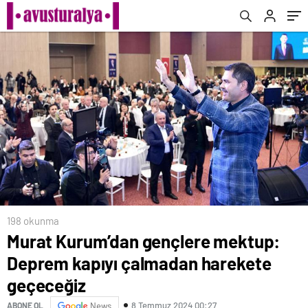
198 okunma
Murat Kurum’dan gençlere mektup:
Deprem kapıyı çalmadan harekete
geçeceğiz
8 Temmuz 2024 00:27
ABONE OL
News