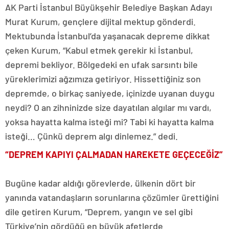
AK Parti İstanbul Büyükşehir Belediye Başkan Adayı
Murat Kurum, gençlere dijital mektup gönderdi.
Mektubunda İstanbul’da yaşanacak depreme dikkat
çeken Kurum, “Kabul etmek gerekir ki İstanbul,
depremi bekliyor. Bölgedeki en ufak sarsıntı bile
yüreklerimizi ağzımıza getiriyor. Hissettiğiniz son
depremde, o birkaç saniyede, içinizde uyanan duygu
neydi? O an zihninizde size dayatılan algılar mı vardı,
yoksa hayatta kalma isteği mi? Tabi ki hayatta kalma
isteği… Çünkü deprem algı dinlemez.” dedi.
“DEPREM KAPIYI ÇALMADAN HAREKETE GEÇECEĞİZ”
Bugüne kadar aldığı görevlerde, ülkenin dört bir
yanında vatandaşların sorunlarına çözümler ürettiğini
dile getiren Kurum, “Deprem, yangın ve sel gibi
Türkiye’nin gördüğü en büyük afetlerde