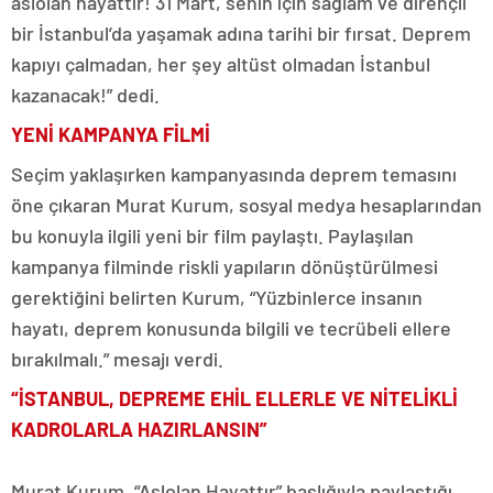
aslolan hayattır! 31 Mart, senin için sağlam ve dirençli
bir İstanbul’da yaşamak adına tarihi bir fırsat. Deprem
kapıyı çalmadan, her şey altüst olmadan İstanbul
kazanacak!” dedi.
YENİ KAMPANYA FİLMİ
Seçim yaklaşırken kampanyasında deprem temasını
öne çıkaran Murat Kurum, sosyal medya hesaplarından
bu konuyla ilgili yeni bir film paylaştı. Paylaşılan
kampanya filminde riskli yapıların dönüştürülmesi
gerektiğini belirten Kurum, “Yüzbinlerce insanın
hayatı, deprem konusunda bilgili ve tecrübeli ellere
bırakılmalı.” mesajı verdi.
“İSTANBUL, DEPREME EHİL ELLERLE VE NİTELİKLİ
KADROLARLA HAZIRLANSIN”
Murat Kurum, “Aslolan Hayattır” başlığıyla paylaştığı