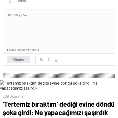
En az 10 karakter gerekli
Gönder
209 okunma
‘Tertemiz bıraktım’ dediği evine döndü
şoka girdi: Ne yapacağımızı şaşırdık