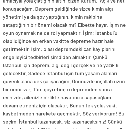
amacıyla yola çıktığının altını çizen Kurum, “Açık ve net
konuşacağım. Deprem geldiğinde sizce kimin algı
yönetimi ya da şov yaptığının, kimin rakibine
sataştığının bir önemi olacak mı? Elbette hayır. İşim ne
oyun oynamak ne de rol yapmaktır. İşim; İstanbul’u
olabildiğince en erken vakitte depreme hazır hale
getirmektir. İşim; olası depremdeki can kayıplarını
engelleyici tedbirleri şimdiden almaktır. Çünkü
İstanbul için deprem, algı değil gerçek ve ne yazık ki
gelecektir. Sadece İstanbul için tüm yaşam alanları
güvenli olana dek çalışacağım. Önünüzde inşallah uzun
bir ömür var. Tüm gayretim; o depremden sonra
evinizde, ailenizle birlikte hayatınıza sapasağlam
devam etmeniz için olacaktır. Bunun tek yolu, vakit
kaybetmeden harekete geçmektir. Söz veriyorum! Bu
seçimi İstanbul kazanacak, siz kazanacaksınız! Çünkü