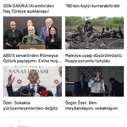
SON DAKİKA | Kremlin’den
‘180 bin kişiyi kurtarabilirdik’
flaş Türkiye açıklaması!
ABD’li senatörden Rümeysa
Malezya uçağı düşürülmüştü:
Öztürk paylaşımı: Evine hoş
Rusya sorumlu tutuldu
geldin!
Özel: Sokakta
Özgür Özel: Ben
yürüyemeyenlerden değiliz
meydandayım, sokaktayım