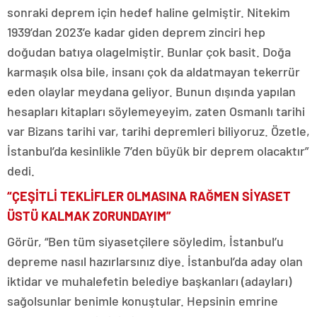
sonraki deprem için hedef haline gelmiştir. Nitekim
1939’dan 2023’e kadar giden deprem zinciri hep
doğudan batıya olagelmiştir. Bunlar çok basit. Doğa
karmaşık olsa bile, insanı çok da aldatmayan tekerrür
eden olaylar meydana geliyor. Bunun dışında yapılan
hesapları kitapları söylemeyeyim, zaten Osmanlı tarihi
var Bizans tarihi var, tarihi depremleri biliyoruz. Özetle,
İstanbul’da kesinlikle 7’den büyük bir deprem olacaktır”
dedi.
“ÇEŞİTLİ TEKLİFLER OLMASINA RAĞMEN SİYASET
ÜSTÜ KALMAK ZORUNDAYIM”
Görür, “Ben tüm siyasetçilere söyledim, İstanbul’u
depreme nasıl hazırlarsınız diye. İstanbul’da aday olan
iktidar ve muhalefetin belediye başkanları (adayları)
sağolsunlar benimle konuştular. Hepsinin emrine