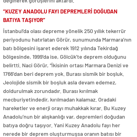
değinerek görüşlerini aktardı.
“KUZEY ANADOLU FAYI DEPREMLERİ DOĞUDAN
BATIYA TAŞIYOR”
İstanbul’da olası depreme yönelik 250 yıllık tekerrür
periyodunu hatırlatan Görür, sunumunda Marmara’nın
batı bölgesini işaret ederek 1912 yılında Tekirdağ
bölgesinde, 1999’da ise, Gölcük’te deprem olduğunu
belirtti. Naci Görür, “İkisinin ortası Marmara Denizi ve
1766’dan beri deprem yok. Burası sismik bir boşluk.
Jeolojide sismik bir boşluk asla devam edemez,
doldurulmak zorundadır. Burası kırılmak
mecburiyetindedir, kırılmadan kalamaz. Oradaki
hareketler ve enerji orayı muhakkak kırar. Bu Kuzey
Anadolu’nun bir alışkanlığı var, depremleri doğudan
batıya doğru taşıyor. Yani Kuzey Anadolu fayı her
nerede bir deprem oluşturmuşsa oranın batısı bir