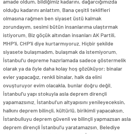
amade oldum, bildiğimiz kadarını, dağarcığımızda
olduğu kadarını anlattım. Bana çeşitli teklifleri
olmasına rağmen ben siyaset üstü kalmak
zorundayım, sesimi bütün insanlarıma ulaştırmak
istiyorum. Biz göçük altından insanları AK Partili,
MHP’li, CHP’li diye kurtarmıyoruz. Hiçbir şekilde
siyasete bulaşmadım, bulaşmak da istemiyorum.
İstanbul’u depreme hazırlamada sadece göstermelik
olarak ya da öyle daha kolay hoş gözüküyor; binalar
evler yapacağız, renkli binalar, halk da elini
ovuşturuyor evim olacakla, bunlar doğru değil.
İstanbul’u yapı stokuyla asla deprem dirençli
yapamazsınız. İstanbul’un altyapısını yenileyeceksin,
halkını deprem bilinçli, kültürlü, birikimli yapacaksın.
İstanbulluyu deprem güvenli ve bilinçli yapmazsan asla
deprem dirençli İstanbul’u yaratamazsın. Belediye