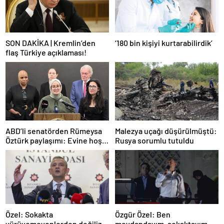
SON DAKİKA | Kremlin’den
‘180 bin kişiyi kurtarabilirdik’
flaş Türkiye açıklaması!
ABD’li senatörden Rümeysa
Malezya uçağı düşürülmüştü:
Öztürk paylaşımı: Evine hoş
Rusya sorumlu tutuldu
geldin!
Özel: Sokakta
Özgür Özel: Ben
yürüyemeyenlerden değiliz
meydandayım, sokaktayım