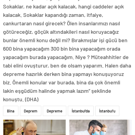
Sokaklar, ne kadar açık kalacak, hangi caddeler açık
kalacak. Sokaklar kapandığı zaman, itfaiye,
cankurtaran nasıl girecek? Ölen insanlarımızı nasıl
götüreceğiz, göçük altındakileri nasıl koruyacağız
bunlar önemli konu değil mi? Bırakmışlar işi gücü ben
600 bina yapacağım 300 bin bina yapacağım orada
yapacağım burada yapacağım. Niye ? Müteahhitler de
tabi elini ovuşturur, ben de olsam yaparım. Halen daha
depreme hazırlık derken bina yapmayı konuşuyoruz
biz. Önemli konular var burada, bina da çok önemli
lakin eşgüdüm halinde yapmak lazım” şeklinde
konuştu. (DHA)
Bina
Deprem
Depreme
İstanbul’da
İstanbul’u