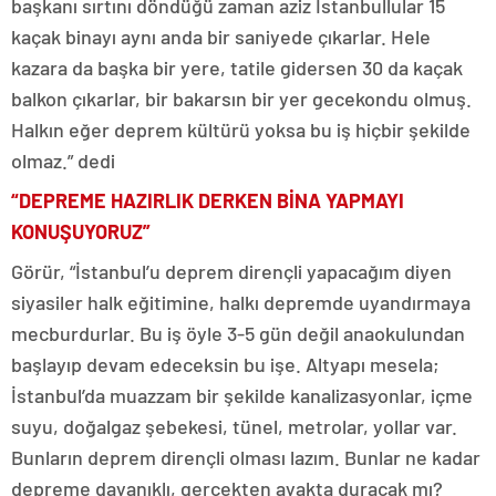
başkanı sırtını döndüğü zaman aziz İstanbullular 15
kaçak binayı aynı anda bir saniyede çıkarlar. Hele
kazara da başka bir yere, tatile gidersen 30 da kaçak
balkon çıkarlar, bir bakarsın bir yer gecekondu olmuş.
Halkın eğer deprem kültürü yoksa bu iş hiçbir şekilde
olmaz.” dedi
“DEPREME HAZIRLIK DERKEN BİNA YAPMAYI
KONUŞUYORUZ”
Görür, “İstanbul’u deprem dirençli yapacağım diyen
siyasiler halk eğitimine, halkı depremde uyandırmaya
mecburdurlar. Bu iş öyle 3-5 gün değil anaokulundan
başlayıp devam edeceksin bu işe. Altyapı mesela;
İstanbul’da muazzam bir şekilde kanalizasyonlar, içme
suyu, doğalgaz şebekesi, tünel, metrolar, yollar var.
Bunların deprem dirençli olması lazım. Bunlar ne kadar
depreme dayanıklı, gerçekten ayakta duracak mı?