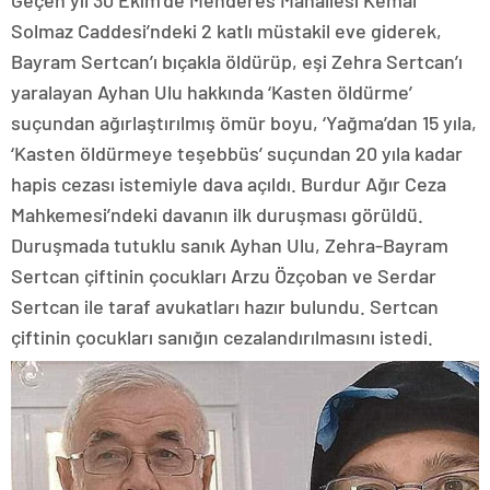
Geçen yıl 30 Ekim’de Menderes Mahallesi Kemal
Solmaz Caddesi’ndeki 2 katlı müstakil eve giderek,
Bayram Sertcan’ı bıçakla öldürüp, eşi Zehra Sertcan’ı
yaralayan Ayhan Ulu hakkında ‘Kasten öldürme’
suçundan ağırlaştırılmış ömür boyu, ‘Yağma’dan 15 yıla,
‘Kasten öldürmeye teşebbüs’ suçundan 20 yıla kadar
hapis cezası istemiyle dava açıldı. Burdur Ağır Ceza
Mahkemesi’ndeki davanın ilk duruşması görüldü.
Duruşmada tutuklu sanık Ayhan Ulu, Zehra-Bayram
Sertcan çiftinin çocukları Arzu Özçoban ve Serdar
Sertcan ile taraf avukatları hazır bulundu. Sertcan
çiftinin çocukları sanığın cezalandırılmasını istedi.