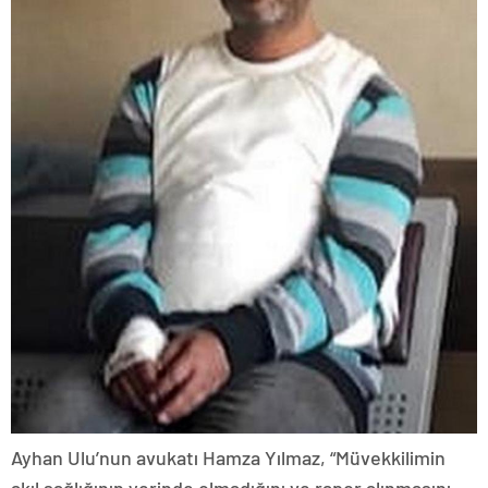
Ayhan Ulu’nun avukatı Hamza Yılmaz, “Müvekkilimin