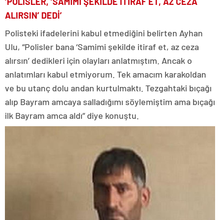
‘POLİSLER, ‘SAMİMİ ŞEKİLDE İTİRAF ET, AZ CEZA
ALIRSIN’ DEDİ’
Polisteki ifadelerini kabul etmediğini belirten Ayhan
Ulu, “Polisler bana ‘Samimi şekilde itiraf et, az ceza
alırsın’ dedikleri için olayları anlatmıştım. Ancak o
anlatımları kabul etmiyorum. Tek amacım karakoldan
ve bu utanç dolu andan kurtulmaktı. Tezgahtaki bıçağı
alıp Bayram amcaya salladığımı söylemiştim ama bıçağı
ilk Bayram amca aldı” diye konuştu.