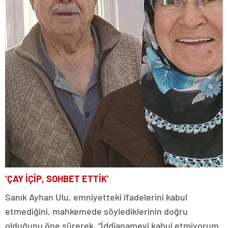
‘ÇAY İÇİP, SOHBET ETTİK’
Sanık Ayhan Ulu, emniyetteki ifadelerini kabul
etmediğini, mahkemede söylediklerinin doğru
olduğunu öne sürerek, “İddianameyi kabul etmiyorum.