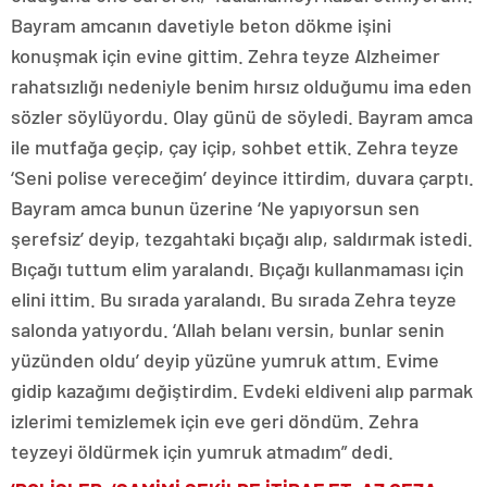
Bayram amcanın davetiyle beton dökme işini
konuşmak için evine gittim. Zehra teyze Alzheimer
rahatsızlığı nedeniyle benim hırsız olduğumu ima eden
sözler söylüyordu. Olay günü de söyledi. Bayram amca
ile mutfağa geçip, çay içip, sohbet ettik. Zehra teyze
‘Seni polise vereceğim’ deyince ittirdim, duvara çarptı.
Bayram amca bunun üzerine ‘Ne yapıyorsun sen
şerefsiz’ deyip, tezgahtaki bıçağı alıp, saldırmak istedi.
Bıçağı tuttum elim yaralandı. Bıçağı kullanmaması için
elini ittim. Bu sırada yaralandı. Bu sırada Zehra teyze
salonda yatıyordu. ‘Allah belanı versin, bunlar senin
yüzünden oldu’ deyip yüzüne yumruk attım. Evime
gidip kazağımı değiştirdim. Evdeki eldiveni alıp parmak
izlerimi temizlemek için eve geri döndüm. Zehra
teyzeyi öldürmek için yumruk atmadım” dedi.