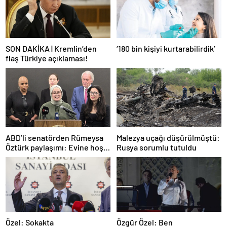
SON DAKİKA | Kremlin’den
‘180 bin kişiyi kurtarabilirdik’
flaş Türkiye açıklaması!
ABD’li senatörden Rümeysa
Malezya uçağı düşürülmüştü:
Öztürk paylaşımı: Evine hoş
Rusya sorumlu tutuldu
geldin!
Özel: Sokakta
Özgür Özel: Ben