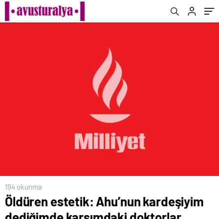
konuşuyor
194 okunma
Öldüren estetik: Ahu’nun kardeşiyim
dediğimde karşımdaki doktorlar