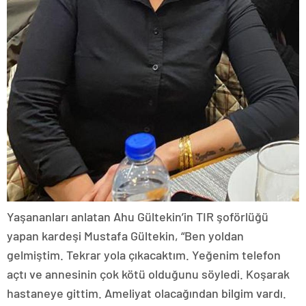
Yaşananları anlatan Ahu Gültekin’in TIR şoförlüğü
yapan kardeşi Mustafa Gültekin, “Ben yoldan
gelmiştim. Tekrar yola çıkacaktım. Yeğenim telefon
açtı ve annesinin çok kötü olduğunu söyledi. Koşarak
hastaneye gittim. Ameliyat olacağından bilgim vardı.