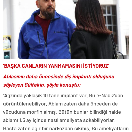
‘BAŞKA CANLARIN YANMAMASINI İSTİYORUZ’
Ablasının daha öncesinde diş implantı olduğunu
söyleyen Gültekin, şöyle konuştu:
“Ağzında yaklaşık 10 tane implant var. Bu e-Nabız’dan
görüntülenebiliyor. Ablam zaten daha önceden de
vücuduna morfin almış. Bütün bunlar bilindiği halde
ablamı 1,5 ay içinde nasıl ameliyata sokabiliyorlar.
Hasta zaten ağır bir narkozdan çıkmış. Bu ameliyatların